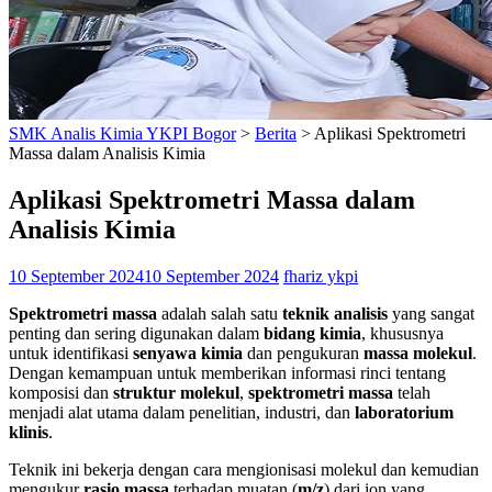
SMK Analis Kimia YKPI Bogor
>
Berita
>
Aplikasi Spektrometri
Massa dalam Analisis Kimia
Aplikasi Spektrometri Massa dalam
Analisis Kimia
10 September 2024
10 September 2024
fhariz ykpi
Spektrometri massa
adalah salah satu
teknik analisis
yang sangat
penting dan sering digunakan dalam
bidang kimia
, khususnya
untuk identifikasi
senyawa kimia
dan pengukuran
massa molekul
.
Dengan kemampuan untuk memberikan informasi rinci tentang
komposisi dan
struktur molekul
,
spektrometri massa
telah
menjadi alat utama dalam penelitian, industri, dan
laboratorium
klinis
.
Teknik ini bekerja dengan cara mengionisasi molekul dan kemudian
mengukur
rasio massa
terhadap muatan (
m/z
) dari ion yang