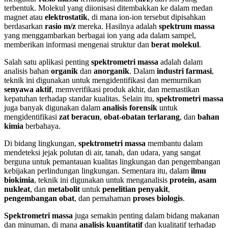
terbentuk. Molekul yang diionisasi ditembakkan ke dalam medan
magnet atau
elektrostatik
, di mana ion-ion tersebut dipisahkan
berdasarkan
rasio m/z
mereka. Hasilnya adalah
spektrum massa
yang menggambarkan berbagai ion yang ada dalam sampel,
memberikan informasi mengenai struktur dan
berat molekul
.
Salah satu aplikasi penting
spektrometri massa
adalah dalam
analisis bahan
organik
dan
anorganik
. Dalam
industri farmasi
,
teknik ini digunakan untuk mengidentifikasi dan memurnikan
senyawa aktif
, memverifikasi produk akhir, dan memastikan
kepatuhan terhadap standar kualitas. Selain itu,
spektrometri massa
juga banyak digunakan dalam
analisis forensik
untuk
mengidentifikasi
zat beracun
,
obat-obatan terlarang
, dan
bahan
kimia
berbahaya.
Di bidang lingkungan,
spektrometri massa
membantu dalam
mendeteksi jejak polutan di air, tanah, dan udara, yang sangat
berguna untuk pemantauan kualitas lingkungan dan pengembangan
kebijakan perlindungan lingkungan. Sementara itu, dalam
ilmu
biokimia
, teknik ini digunakan untuk menganalisis
protein, asam
nukleat
, dan
metabolit
untuk
penelitian penyakit
,
pengembangan obat
, dan pemahaman
proses biologis
.
Spektrometri massa
juga semakin penting dalam bidang makanan
dan minuman, di mana
analisis kuantitatif
dan kualitatif terhadap