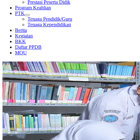
Prestasi Peserta Didik
Program Keahlian
PTK
Tenaga Pendidik/Guru
Tenaga Kependidikan
Berita
Kegiatan
BKK
Daftar PPDB
MOU
PERPUSTAKAAN