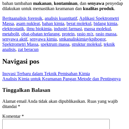
bahan tambahan
makanan
,
kontaminan
, dan
senyawa
penyedap
dilakukan untuk memastikan keamanan dan
kualitas produk
.
Berita
analisis forensik
,
analisis kuantitatif
,
Aplikasi Spektrometri
Massa
,
asam nukleat
,
bahan kimia
,
berat molekul
,
bidang kimia
,
elektrostatik
,
ilmu biokimia
,
industri farmasi
,
massa molekul
,
metabolit
,
obat-obatan terlarang
,
protein
,
rasio m/z
,
rasio massa
,
senyawa aktif
,
senyawa kimia
,
smkanaliskimiaykpibogor
,
Spektrometri Massa
,
spektrum massa
,
struktur molekul
,
teknik
analisis
,
zat beracun
Navigasi pos
Inovasi Terbaru dalam Teknik Pemisahan Kimia
Analisis Kimia untuk Keamanan Pangan Metode dan Pentingnya
Tinggalkan Balasan
Alamat email Anda tidak akan dipublikasikan.
Ruas yang wajib
ditandai
*
Komentar
*