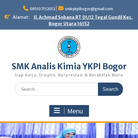
Skip
to
085107152012
smkykpibogor@gmail.com
content
Alamat:
Jl. Achmad Sobana RT 01/12 Tegal Gundil Kec.
Bogor Utara 16152
SMK Analis Kimia YKPI Bogor
Siap Kerja, Disiplin, Berprestasi & Berakhlak Mulia
Search
for:
Menu