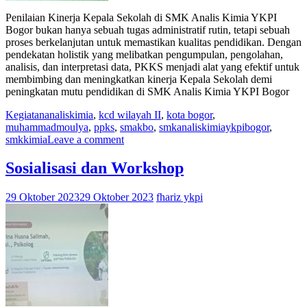
Penilaian Kinerja Kepala Sekolah di SMK Analis Kimia YKPI
Bogor bukan hanya sebuah tugas administratif rutin, tetapi sebuah
proses berkelanjutan untuk memastikan kualitas pendidikan. Dengan
pendekatan holistik yang melibatkan pengumpulan, pengolahan,
analisis, dan interpretasi data, PKKS menjadi alat yang efektif untuk
membimbing dan meningkatkan kinerja Kepala Sekolah demi
peningkatan mutu pendidikan di SMK Analis Kimia YKPI Bogor
Kegiatan
analiskimia
,
kcd wilayah II
,
kota bogor
,
muhammadmoulya
,
ppks
,
smakbo
,
smkanaliskimiaykpibogor
,
smkkimia
Leave a comment
Sosialisasi dan Workshop
29 Oktober 2023
29 Oktober 2023
fhariz ykpi