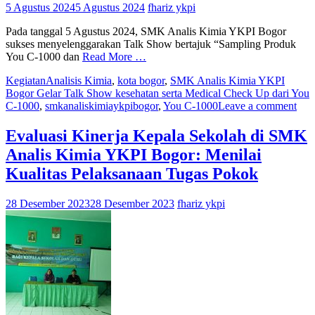
5 Agustus 2024
5 Agustus 2024
fhariz ykpi
Pada tanggal 5 Agustus 2024, SMK Analis Kimia YKPI Bogor
sukses menyelenggarakan Talk Show bertajuk “Sampling Produk
You C-1000 dan
Read More …
Kegiatan
Analisis Kimia
,
kota bogor
,
SMK Analis Kimia YKPI
Bogor Gelar Talk Show kesehatan serta Medical Check Up dari You
C-1000
,
smkanaliskimiaykpibogor
,
You C-1000
Leave a comment
Evaluasi Kinerja Kepala Sekolah di SMK
Analis Kimia YKPI Bogor: Menilai
Kualitas Pelaksanaan Tugas Pokok
28 Desember 2023
28 Desember 2023
fhariz ykpi