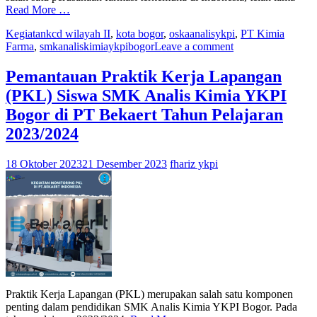
Read More …
Kegiatan
kcd wilayah II
,
kota bogor
,
oskaanalisykpi
,
PT Kimia
Farma
,
smkanaliskimiaykpibogor
Leave a comment
Pemantauan Praktik Kerja Lapangan
(PKL) Siswa SMK Analis Kimia YKPI
Bogor di PT Bekaert Tahun Pelajaran
2023/2024
18 Oktober 2023
21 Desember 2023
fhariz ykpi
Praktik Kerja Lapangan (PKL) merupakan salah satu komponen
penting dalam pendidikan SMK Analis Kimia YKPI Bogor. Pada