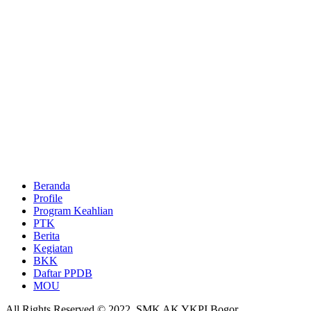
Beranda
Profile
Program Keahlian
PTK
Berita
Kegiatan
BKK
Daftar PPDB
MOU
All Rights Reserved © 2022. SMK AK YKPI Bogor