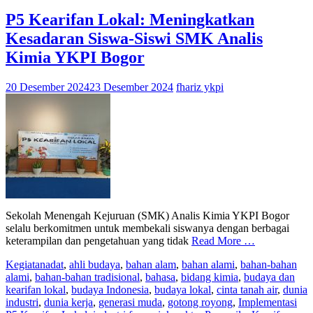
P5 Kearifan Lokal: Meningkatkan
Kesadaran Siswa-Siswi SMK Analis
Kimia YKPI Bogor
20 Desember 2024
23 Desember 2024
fhariz ykpi
Sekolah Menengah Kejuruan (SMK) Analis Kimia YKPI Bogor
selalu berkomitmen untuk membekali siswanya dengan berbagai
keterampilan dan pengetahuan yang tidak
Read More …
Kegiatan
adat
,
ahli budaya
,
bahan alam
,
bahan alami
,
bahan-bahan
alami
,
bahan-bahan tradisional
,
bahasa
,
bidang kimia
,
budaya dan
kearifan lokal
,
budaya Indonesia
,
budaya lokal
,
cinta tanah air
,
dunia
industri
,
dunia kerja
,
generasi muda
,
gotong royong
,
Implementasi