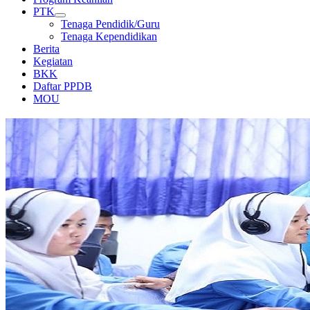
PTK
Tenaga Pendidik/Guru
Tenaga Kependidikan
Berita
Kegiatan
BKK
Daftar PPDB
MOU
LABORATORIUM KOMPUTER