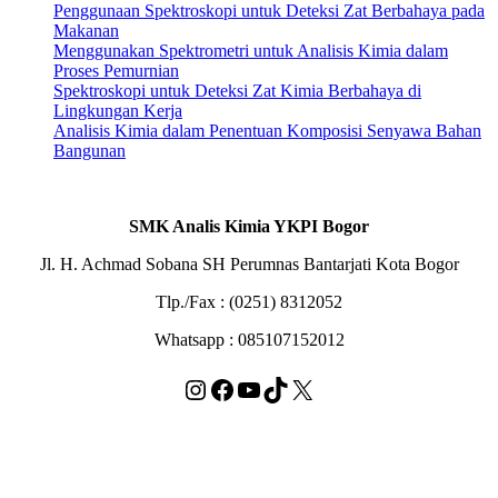
Penggunaan Spektroskopi untuk Deteksi Zat Berbahaya pada
Makanan
Menggunakan Spektrometri untuk Analisis Kimia dalam
Proses Pemurnian
Spektroskopi untuk Deteksi Zat Kimia Berbahaya di
Lingkungan Kerja
Analisis Kimia dalam Penentuan Komposisi Senyawa Bahan
Bangunan
SMK Analis Kimia YKPI Bogor
Jl. H. Achmad Sobana SH Perumnas Bantarjati Kota Bogor
Tlp./Fax : (0251) 8312052
Whatsapp : 085107152012
Instagram
Facebook
YouTube
TikTok
X