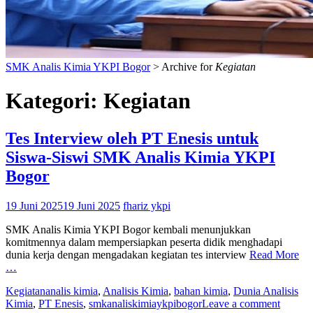
SMK Analis Kimia YKPI Bogor
>
Archive for
Kegiatan
Kategori:
Kegiatan
Tes Interview oleh PT Enesis untuk
Siswa-Siswi SMK Analis Kimia YKPI
Bogor
19 Juni 2025
19 Juni 2025
fhariz ykpi
SMK Analis Kimia YKPI Bogor kembali menunjukkan
komitmennya dalam mempersiapkan peserta didik menghadapi
dunia kerja dengan mengadakan kegiatan tes interview
Read More
…
Kegiatan
analis kimia
,
Analisis Kimia
,
bahan kimia
,
Dunia Analisis
Kimia
,
PT Enesis
,
smkanaliskimiaykpibogor
Leave a comment