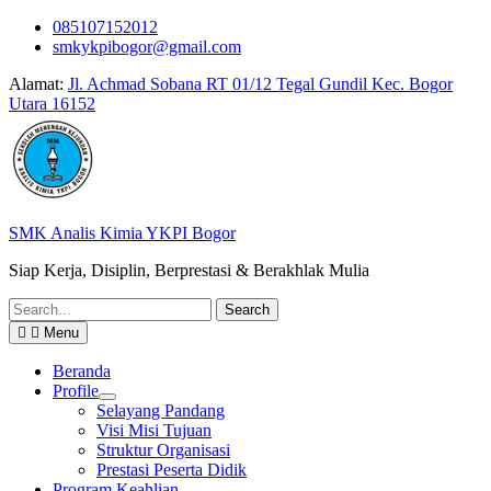
Skip
085107152012
to
smkykpibogor@gmail.com
content
Alamat:
Jl. Achmad Sobana RT 01/12 Tegal Gundil Kec. Bogor
Utara 16152
SMK Analis Kimia YKPI Bogor
Siap Kerja, Disiplin, Berprestasi & Berakhlak Mulia
Search
for:
Menu
Beranda
Profile
Selayang Pandang
Visi Misi Tujuan
Struktur Organisasi
Prestasi Peserta Didik
Program Keahlian