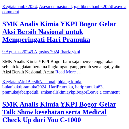
Kegiatan
anbk2024
,
Asesmen nasional
,
galdibersihanbk2024
Leave a
comment
SMK Analis Kimia YKPI Bogor Gelar
Aksi Bersih Nasional untuk
Memperingati Hari Pramuka
9 Agustus 2024
9 Agustus 2024
fhariz ykpi
SMK Analis Kimia YKPI Bogor baru saja menyelenggarakan
sebuah kegiatan bertema lingkungan yang penuh semangat, yaitu
Aksi Bersih Nasional. Acara
Read More …
Kegiatan
AksiBersihNasional
,
bidang kimia
,
bulanbaktipramuka2024
,
HariPramuka
,
haripramuka63
,
pramukajabarpeduli
,
smkanaliskimiaykpibogor
Leave a comment
SMK Analis Kimia YKPI Bogor Gelar
Talk Show kesehatan serta Medical
Check Up dari You C-1000