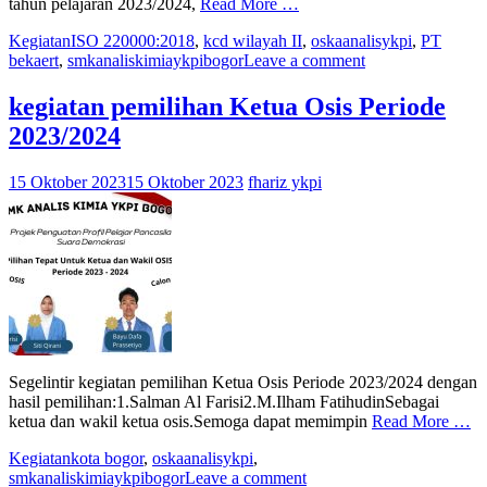
tahun pelajaran 2023/2024,
Read More …
Kegiatan
ISO 220000:2018
,
kcd wilayah II
,
oskaanalisykpi
,
PT
bekaert
,
smkanaliskimiaykpibogor
Leave a comment
kegiatan pemilihan Ketua Osis Periode
2023/2024
15 Oktober 2023
15 Oktober 2023
fhariz ykpi
Segelintir kegiatan pemilihan Ketua Osis Periode 2023/2024 dengan
hasil pemilihan:1.Salman Al Farisi2.M.Ilham FatihudinSebagai
ketua dan wakil ketua osis.Semoga dapat memimpin
Read More …
Kegiatan
kota bogor
,
oskaanalisykpi
,
smkanaliskimiaykpibogor
Leave a comment