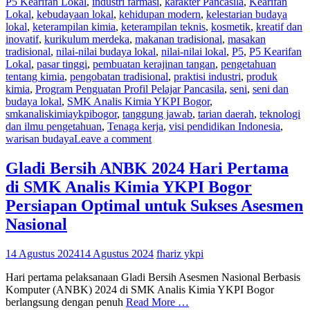
P5 Kearifan Lokal
,
industri farmasi
,
karakter Pancasila
,
Kearifan
Lokal
,
kebudayaan lokal
,
kehidupan modern
,
kelestarian budaya
lokal
,
keterampilan kimia
,
keterampilan teknis
,
kosmetik
,
kreatif dan
inovatif
,
kurikulum merdeka
,
makanan tradisional
,
masakan
tradisional
,
nilai-nilai budaya lokal
,
nilai-nilai lokal
,
P5
,
P5 Kearifan
Lokal
,
pasar tinggi
,
pembuatan kerajinan tangan
,
pengetahuan
tentang kimia
,
pengobatan tradisional
,
praktisi industri
,
produk
kimia
,
Program Penguatan Profil Pelajar Pancasila
,
seni
,
seni dan
budaya lokal
,
SMK Analis Kimia YKPI Bogor
,
smkanaliskimiaykpibogor
,
tanggung jawab
,
tarian daerah
,
teknologi
dan ilmu pengetahuan
,
Tenaga kerja
,
visi pendidikan Indonesia
,
warisan budaya
Leave a comment
Gladi Bersih ANBK 2024 Hari Pertama
di SMK Analis Kimia YKPI Bogor
Persiapan Optimal untuk Sukses Asesmen
Nasional
14 Agustus 2024
14 Agustus 2024
fhariz ykpi
Hari pertama pelaksanaan Gladi Bersih Asesmen Nasional Berbasis
Komputer (ANBK) 2024 di SMK Analis Kimia YKPI Bogor
berlangsung dengan penuh
Read More …