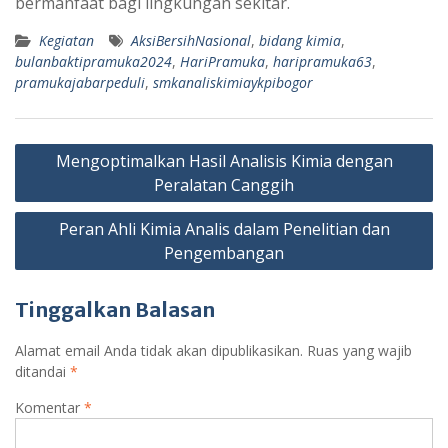
bermanfaat bagi lingkungan sekitar.
Kegiatan
AksiBersihNasional
,
bidang kimia
,
bulanbaktipramuka2024
,
HariPramuka
,
haripramuka63
,
pramukajabarpeduli
,
smkanaliskimiaykpibogor
Navigasi
Mengoptimalkan Hasil Analisis Kimia dengan
pos
Peralatan Canggih
Peran Ahli Kimia Analis dalam Penelitian dan
Pengembangan
Tinggalkan Balasan
Alamat email Anda tidak akan dipublikasikan.
Ruas yang wajib
ditandai
*
Komentar
*