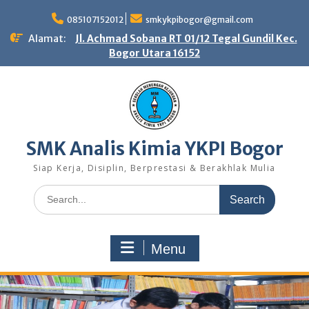
Skip
to
085107152012
smkykpibogor@gmail.com
content
Alamat:
Jl. Achmad Sobana RT 01/12 Tegal Gundil Kec.
Bogor Utara 16152
SMK Analis Kimia YKPI Bogor
Siap Kerja, Disiplin, Berprestasi & Berakhlak Mulia
Search
for:
Menu