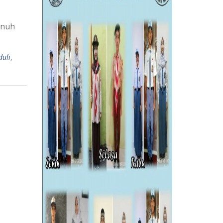
enuh
uli
,