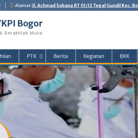
m
Alamat:
Jl. Achmad Sobana RT 01/12 Tegal Gundil Kec. B
YKPI Bogor
 & Berakhlak Mulia
hlian
PTK
Berita
Kegiatan
BKK