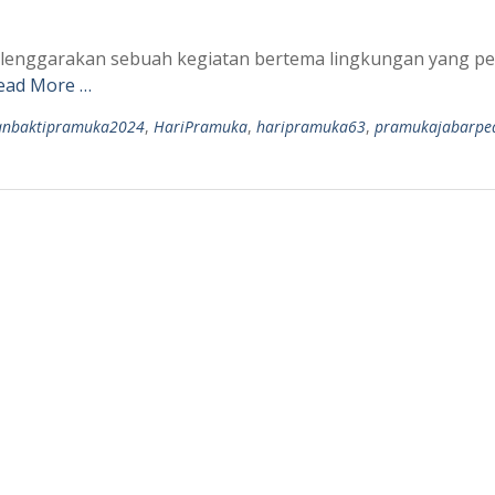
yelenggarakan sebuah kegiatan bertema lingkungan yang p
ead More …
anbaktipramuka2024
,
HariPramuka
,
haripramuka63
,
pramukajabarped