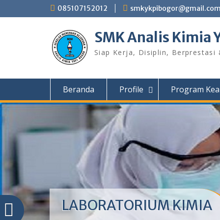
Skip
085107152012
smkykpibogor@gmail.co
to
content
SMK Analis Kimia 
Siap Kerja, Disiplin, Berprestasi
Beranda
Profile
Program Kea
LABORATORIUM KIMIA