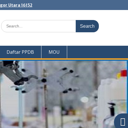
ogor Utara 16152
Search
for:
Daftar PPDB
MOU