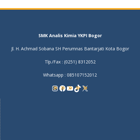
SMK Analis Kimia YKPI Bogor
Jl. H. Achmad Sobana SH Perumnas Bantarjati Kota Bogor
Tlp./Fax : (0251) 8312052
Whatsapp : 085107152012
Instagram
Facebook
YouTube
TikTok
X