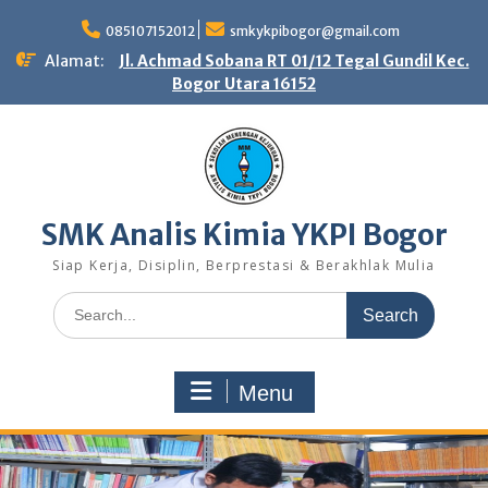
Skip
to
085107152012
smkykpibogor@gmail.com
content
Alamat:
Jl. Achmad Sobana RT 01/12 Tegal Gundil Kec.
Bogor Utara 16152
SMK Analis Kimia YKPI Bogor
Siap Kerja, Disiplin, Berprestasi & Berakhlak Mulia
Search
for:
Menu