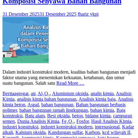
Komposisi Senyawa Bahan Bangunan
31 Desember 2025
31 Desember 2025
fhariz ykpi
Dalam industri konstruksi modern, kualitas bahan bangunan menjadi
faktor utama yang menentukan kekuatan, ketahanan, dan umur
suatu bangunan. Salah satu
Read More …
Berita
agregat
,
air
,
Al₂O₃
,
Aluminium oksida
,
analis kimia
,
Analisis
Kimia
,
analisis kimia bahan bangunan
,
Analisis kimia baja
,
Analisis
kimia beton
,
Aspal
,
bahan bangunan
,
Bahan bangunan berbasis
polimer
,
bahan bangunan ramah lingkungan
,
bahan kimia
,
Baja
konstruksi
,
Batu alam
,
Besi oksida
,
beton
,
bidang kimia
,
campuran
semen
,
Dunia Analisis Kimia
,
Fe₂O₃
,
Fosfor
,
Hasil Analisis Kimia
,
industri konstruksi
,
industri konstruksi modern
,
internasional
,
Kadar
alkali
,
Kalsium oksida
,
Kandungan sulfat
,
Karbon
,
kcd wilayah II
,
Keramik
,
komposisi kimia
,
Komposisi senyawa
,
kota bogor
,