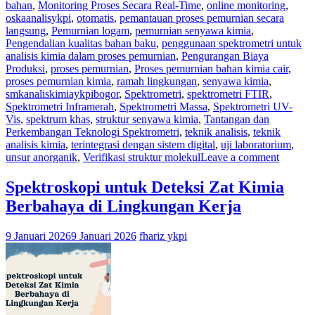
bahan
,
Monitoring Proses Secara Real-Time
,
online monitoring
,
oskaanalisykpi
,
otomatis
,
pemantauan proses pemurnian secara
langsung
,
Pemurnian logam
,
pemurnian senyawa kimia
,
Pengendalian kualitas bahan baku
,
penggunaan spektrometri untuk
analisis kimia dalam proses pemurnian
,
Pengurangan Biaya
Produksi
,
proses pemurnian
,
Proses pemurnian bahan kimia cair
,
proses pemurnian kimia
,
ramah lingkungan
,
senyawa kimia
,
smkanaliskimiaykpibogor
,
Spektrometri
,
spektrometri FTIR
,
Spektrometri Inframerah
,
Spektrometri Massa
,
Spektrometri UV-
Vis
,
spektrum khas
,
struktur senyawa kimia
,
Tantangan dan
Perkembangan Teknologi Spektrometri
,
teknik analisis
,
teknik
analisis kimia
,
terintegrasi dengan sistem digital
,
uji laboratorium
,
unsur anorganik
,
Verifikasi struktur molekul
Leave a comment
Spektroskopi untuk Deteksi Zat Kimia
Berbahaya di Lingkungan Kerja
9 Januari 2026
9 Januari 2026
fhariz ykpi