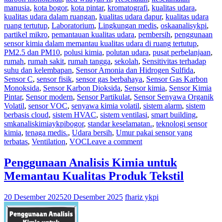
manusia
,
kota bogor
,
kota pintar
,
kromatografi
,
kualitas udara
,
kualitas udara dalam ruangan
,
kualitas udara dapur
,
kualitas udara
ruang tertutup
,
Laboratorium
,
Lingkungan medis
,
oskaanalisykpi
,
partikel mikro
,
pemantauan kualitas udara
,
pembersih
,
penggunaan
sensor kimia dalam memantau kualitas udara di ruang tertutup
,
PM2.5 dan PM10
,
polusi kimia
,
polutan udara
,
pusat perbelanjaan
,
rumah
,
rumah sakit
,
rumah tangga
,
sekolah
,
Sensitivitas terhadap
suhu dan kelembapan
,
Sensor Amonia dan Hidrogen Sulfida
,
Sensor C
,
sensor fisik
,
sensor gas berbahaya
,
Sensor Gas Karbon
Monoksida
,
Sensor Karbon Dioksida
,
Sensor kimia
,
Sensor Kimia
Pintar
,
Sensor modern
,
Sensor Partikulat
,
Sensor Senyawa Organik
Volatil
,
sensor VOC
,
senyawa kimia volatil
,
sistem alarm
,
sistem
berbasis cloud
,
sistem HVAC
,
sistem ventilasi
,
smart building
,
smkanaliskimiaykpibogor
,
standar keselamatan.
,
teknologi sensor
kimia
,
tenaga medis.
,
Udara bersih
,
Umur pakai sensor yang
terbatas
,
Ventilation
,
VOC
Leave a comment
Penggunaan Analisis Kimia untuk
Memantau Kualitas Produk Tekstil
20 Desember 2025
20 Desember 2025
fhariz ykpi