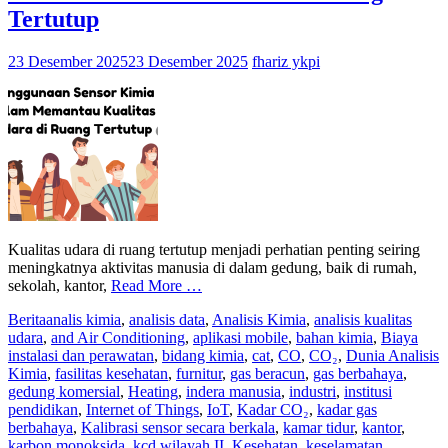
Tertutup
23 Desember 2025
23 Desember 2025
fhariz ykpi
Kualitas udara di ruang tertutup menjadi perhatian penting seiring
meningkatnya aktivitas manusia di dalam gedung, baik di rumah,
sekolah, kantor,
Read More …
Berita
analis kimia
,
analisis data
,
Analisis Kimia
,
analisis kualitas
udara
,
and Air Conditioning
,
aplikasi mobile
,
bahan kimia
,
Biaya
instalasi dan perawatan
,
bidang kimia
,
cat
,
CO
,
CO₂
,
Dunia Analisis
Kimia
,
fasilitas kesehatan
,
furnitur
,
gas beracun
,
gas berbahaya
,
gedung komersial
,
Heating
,
indera manusia
,
industri
,
institusi
pendidikan
,
Internet of Things
,
IoT
,
Kadar CO₂
,
kadar gas
berbahaya
,
Kalibrasi sensor secara berkala
,
kamar tidur
,
kantor
,
karbon monoksida
,
kcd wilayah II
,
Kesehatan
,
keselamatan