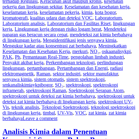
terhadap Regulasi
,
Keracunan akut maupun kronis
,
kesehatan
pekerja dan lingkungan sekitar
,
Keselamatan dan kesehatan kerja
,
keselamatan kerja
,
keselamatan pekerja
,
kimia
,
kota bogor
,
kromatografi
,
kualitas udara dan deteksi VOC
,
Laboratorium
,
Laboratorium analisis
,
Laboratorium dan Fasilitas Riset
,
lingkungan
kerja
,
Lingkungan kerja dengan risiko logam berat
,
Mendeteksi
paparan gas beracun secara cepat
,
mendeteksi zat kimia berbahaya
di lingkungan kerja
,
Mengidentifikasi jenis senyawa kimia
,
Mengukur kadar atau konsentrasi zat berbahaya
,
Meningkatkan
Keselamatan dan Kesehatan Kerja
,
merkuri
,
NO₂
,
oskaanalisykpi
,
PAK
,
Pb
,
Pemantauan Real-Time
,
pengolahan limbah industri
,
Penyakit akibat kerja
,
Perkembangan teknologi
,
perlindungan
lingkungan
,
pertambangan
,
Pertambangan dan Energi
,
radiasi
elektromagnetik
,
Raman
,
sektor industri
,
sektor manufaktur
,
senyawa kimia
,
sistem otomatis
,
sistem spektroskopi
,
smkanaliskimiaykpibogor
,
SO₂
,
spektroskopi
,
spektroskopi
inframerah
,
spektroskopi Raman
,
Spektroskopi Serapan Atom
,
spektroskopi untuk deteksi zat kimia berbahaya
,
spektroskopi untuk
deteksi zat kimia berbahaya di lingkungan kerja
,
spektroskopi UV-
Vis
,
teknik analisis
,
Teknologi Spektroskopi
,
teknologi spektroskopi
di lingkungan kerja
,
timbal
,
UV-Vis
,
VOC
,
zat kimia
,
zat kimia
berbahaya
Leave a comment
Analisis Kimia dalam Penentuan