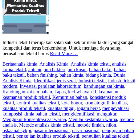
Industri tekstil merupakan salah satu sektor manufaktur yang sangat
kompetitif dan terus berkembang. Untuk menjaga daya saing,
perusahaan tekstil harus
Read More …
Berita
analis kimia
,
Analisis Kimia
,
Analisis kimia teksti
,
analisis
kimia tekstil
,
anti air
,
anti bakteri
,
anti kusut
,
bahan baku
,
bahan
baku tekstil
,
bahan finishing
,
bahan kimia
,
bidang kimia
,
Dunia
Analisis Kimia
,
Identifikasi jenis serat
,
Industri tekstil
,
industri tekstil
modern
,
Investasi peralatan laboratorium
,
kandungan zat kimia
,
Kandungan zat tambahan
,
kapas
,
kcd wilayah II
,
keamanan
,
keamanan produk tekstil
,
Kemurnian bahan
,
konsistensi produk
tekstil
,
kontrol kualitas tekstil
,
kota bogor
,
kromatografi
,
kualitas
,
kualitas produk tekstil
,
kualitas tinggi
,
logam berat
,
mengevaluasi
komposisi kimia bahan tekstil
,
mengidentifikasi
,
mengukur
,
Mengukur konsentrasi zat warna
,
Menilai kestabilan warna
,
metode
analisis
,
Metode analisis kimia tekstil
,
metode ilmiah
,
nilon
,
oskaanalisykpi
,
pasar internasional
,
pasar nasional
,
pengujian bahan
tekstil
,
pengujian kualitas produk tekstil
,
pengujian kualitas tekstil
,