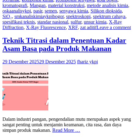
kromatografi
,
Mangan
,
material konstruksi
,
metode analisis kimia
,
oskaanalisykpi
,
pasir
,
semen
,
senyawa kimia
,
Silikon dioksida
,
SiO₂
,
smkanaliskimiaykpibogor
,
spektroskopi
,
spektrum cahaya
,
spesifikasi teknis
,
standar nasional
,
sulfur
,
unsur kimia
,
X-Ray
Diffraction
,
X-Ray Fluorescence
,
XRF
,
zat aditif
Leave a comment
Teknik Titrasi dalam Penentuan Kadar
Asam Basa pada Produk Makanan
29 Desember 2025
29 Desember 2025
fhariz ykpi
Dalam industri pangan, pengendalian mutu merupakan aspek yang
sangat penting untuk menjamin keamanan, cita rasa, dan daya
simpan produk makanan.
Read More …