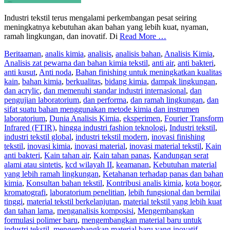
Industri tekstil terus mengalami perkembangan pesat seiring
meningkatnya kebutuhan akan bahan yang lebih kuat, nyaman,
ramah lingkungan, dan inovatif. Di
Read More …
Berita
aman
,
analis kimia
,
analisis
,
analisis bahan
,
Analisis Kimia
,
Analisis zat pewarna dan bahan kimia tekstil
,
anti air
,
anti bakteri
,
anti kusut
,
Anti noda
,
Bahan finishing untuk meningkatkan kualitas
kain
,
bahan kimia
,
berkualitas
,
bidang kimia
,
dampak lingkungan
,
dan acrylic
,
dan memenuhi standar industri internasional
,
dan
pengujian laboratorium
,
dan performa
,
dan ramah lingkungan
,
dan
sifat suatu bahan menggunakan metode kimia dan instrumen
laboratorium
,
Dunia Analisis Kimia
,
eksperimen
,
Fourier Transform
Infrared (FTIR)
,
hingga industri fashion teknologi
,
Industri tekstil
,
industri tekstil global
,
industri tekstil modern
,
inovasi finishing
tekstil
,
inovasi kimia
,
inovasi material
,
inovasi material tekstil
,
Kain
anti bakteri
,
Kain tahan air
,
Kain tahan panas
,
Kandungan serat
alami atau sintetis
,
kcd wilayah II
,
keamanan
,
Kebutuhan material
yang lebih ramah lingkungan
,
Ketahanan terhadap panas dan bahan
kimia
,
Konsultan bahan tekstil
,
Kontribusi analis kimia
,
kota bogor
,
kromatografi
,
laboratorium penelitian
,
lebih fungsional dan bernilai
tinggi
,
material tekstil berkelanjutan
,
material tekstil yang lebih kuat
dan tahan lama
,
menganalisis komposisi
,
Mengembangkan
formulasi polimer baru
,
mengembangkan material baru untuk
industri tekstil
,
mengembangkan material baru yang inovatif
,