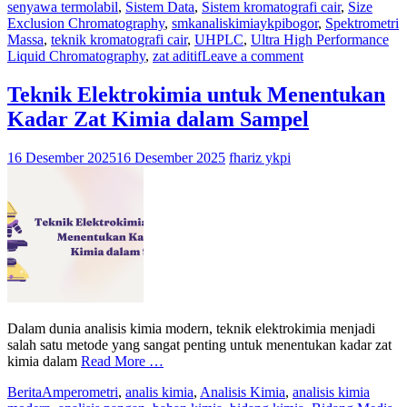
senyawa termolabil
,
Sistem Data
,
Sistem kromatografi cair
,
Size
Exclusion Chromatography
,
smkanaliskimiaykpibogor
,
Spektrometri
Massa
,
teknik kromatografi cair
,
UHPLC
,
Ultra High Performance
Liquid Chromatography
,
zat aditif
Leave a comment
Teknik Elektrokimia untuk Menentukan
Kadar Zat Kimia dalam Sampel
16 Desember 2025
16 Desember 2025
fhariz ykpi
Dalam dunia analisis kimia modern, teknik elektrokimia menjadi
salah satu metode yang sangat penting untuk menentukan kadar zat
kimia dalam
Read More …
Berita
Amperometri
,
analis kimia
,
Analisis Kimia
,
analisis kimia