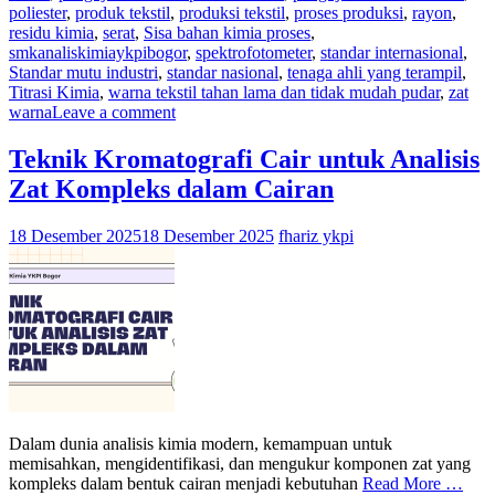
poliester
,
produk tekstil
,
produksi tekstil
,
proses produksi
,
rayon
,
residu kimia
,
serat
,
Sisa bahan kimia proses
,
smkanaliskimiaykpibogor
,
spektrofotometer
,
standar internasional
,
Standar mutu industri
,
standar nasional
,
tenaga ahli yang terampil
,
Titrasi Kimia
,
warna tekstil tahan lama dan tidak mudah pudar
,
zat
warna
Leave a comment
Teknik Kromatografi Cair untuk Analisis
Zat Kompleks dalam Cairan
18 Desember 2025
18 Desember 2025
fhariz ykpi
Dalam dunia analisis kimia modern, kemampuan untuk
memisahkan, mengidentifikasi, dan mengukur komponen zat yang
kompleks dalam bentuk cairan menjadi kebutuhan
Read More …