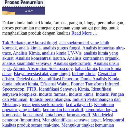
Dalam dunia industri kimia, farmasi, pangan, hingga pertambangan,
proses pemurnian memegang peranan yang sangat penting untuk
menghasilkan produk dengan kualitas
Read More …
Tak Berkategori
Akurasi tinggi
,
alat spektrometri yang lebih
kompak
,
analis kimia
,
analisis gugus fungsi
,
Analisis impuritas ultra-
trace
,
Analisis Kimia
,
analisis kimia UV-Vis
,
analisis kimia yang
akurat
,
Analisis konsentrasi larutan
,
Analisis kontaminan organik
,
analisis kuantitatif senyawa
,
Analisis spektrometri
,
Analisis unsur
jejak
,
Atomic Absorption Spectroscopy
,
bahan kimia
,
bahan kimia
dasar
,
Biaya investasi alat yang tinggi
,
bidang kimia
,
Cepat dan
efisien
,
Deteksi dan Kuantifikasi Pengotor
,
Dunia Analisis Kimia
,
dunia industri kimia
,
Efisiensi Waktu
,
Fourier Transform Infrared
Spectroscop
,
FTIR
,
Identifikasi Senyawa Kimia
,
Identifikasi
senyawa kompleks
,
industri farmasi
,
industri kimia
,
Industri Pangan
dan Minuman
,
Industri pertambangan
,
Industri Pertambangan dan
Metalurgi
,
jenis-jenis spektrometri
,
kcd wilayah II
,
Kebutuhan
operator yang terlatih
,
kemurnian bahan aktif
,
kemurnian logam
,
komposisi
,
konsentrasi
,
kota bogor
,
kromatografi
,
Mendeteksi
pengotor (impurities)
,
Mengidentifikasi senyawa target
,
Mengontrol
kualitas produk secara real-time
,
Mengukur tingkat kemurnian