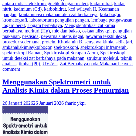
antara radiasi elektromagnetik dengan materi
,
kadar nitrat
,
kadar
nitrit
,
kadmium (Cd)
,
karbohidrat
,
kcd wilayah II
,
Keamanan
pangan
,
kontaminasi makanan oleh zat berbahaya
,
kota bogor
,
kromatografi
,
laboratorium pengujian pangan
,
lembaga pengawasan
,
logam berat
,
Logam berbahaya
,
Mengidentifikasi zat kimia
berbahaya
,
merkuri (Hg)
,
mie dan bakso
,
oskaanalisykpi
,
pengujian
makanan
,
pestisida
,
pewarna sintetis ilegal
,
pewarna tekstil ilegal
,
prosedur sederhana
,
protein
,
Rhodamin B
,
senyawa kimia
,
sidik jari
,
smkanaliskimiaykpibogor
,
spektroskopi
,
spektroskopi inframerah
,
spektroskopi Raman
,
Spektroskopi Serapan Atom
,
Spektroskopi
untuk deteksi zat berbahaya pada makanan
,
struktur molekul
,
teknik
analisis
,
timbal (Pb)
,
UV-Vis
,
Zat Berbahaya pada Makanan
Leave a
comment
Menggunakan Spektrometri untuk
Analisis Kimia dalam Proses Pemurnian
26 Januari 2026
26 Januari 2026
fhariz ykpi