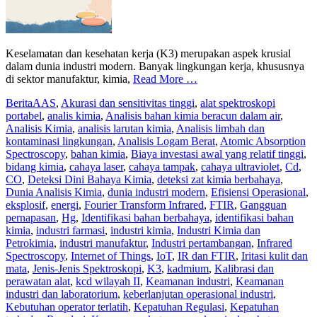
Keselamatan dan kesehatan kerja (K3) merupakan aspek krusial
dalam dunia industri modern. Banyak lingkungan kerja, khususnya
di sektor manufaktur, kimia,
Read More …
Berita
AAS
,
Akurasi dan sensitivitas tinggi
,
alat spektroskopi
portabel
,
analis kimia
,
Analisis bahan kimia beracun dalam air
,
Analisis Kimia
,
analisis larutan kimia
,
Analisis limbah dan
kontaminasi lingkungan
,
Analisis Logam Berat
,
Atomic Absorption
Spectroscopy
,
bahan kimia
,
Biaya investasi awal yang relatif tinggi
,
bidang kimia
,
cahaya laser
,
cahaya tampak
,
cahaya ultraviolet
,
Cd
,
CO
,
Deteksi Dini Bahaya Kimia
,
deteksi zat kimia berbahaya
,
Dunia Analisis Kimia
,
dunia industri modern
,
Efisiensi Operasional
,
eksplosif
,
energi
,
Fourier Transform Infrared
,
FTIR
,
Gangguan
pernapasan
,
Hg
,
Identifikasi bahan berbahaya
,
identifikasi bahan
kimia
,
industri farmasi
,
industri kimia
,
Industri Kimia dan
Petrokimia
,
industri manufaktur
,
Industri pertambangan
,
Infrared
Spectroscopy
,
Internet of Things
,
IoT
,
IR dan FTIR
,
Iritasi kulit dan
mata
,
Jenis-Jenis Spektroskopi
,
K3
,
kadmium
,
Kalibrasi dan
perawatan alat
,
kcd wilayah II
,
Keamanan industri
,
Keamanan
industri dan laboratorium
,
keberlanjutan operasional industri
,
Kebutuhan operator terlatih
,
Kepatuhan Regulasi
,
Kepatuhan