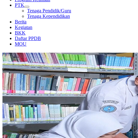
PTK
Tenaga Pendidik/Guru
Tenaga Kependidikan
Berita
Kegiatan
BKK
Daftar PPDB
MOU
LABORATORIUM KOMPUTER