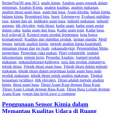
Berita
(NaOH atau HCl
,
analis kimia
,
Analisis asam organik dalam
minuman
,
Analisis Kimia
,
analisis kualitas
,
analisis makanan
,
analisis titrasi asam basa
,
asam dan basa
,
Asam klorida
,
bahan kimia
,
bidang kimia
,
Bromtimol biru
,
buret
,
Erlenmeyer
,
Evaluasi stabilitas
rasa
,
garam dan air
,
Indikator asam basa
,
industri makanan
,
industri
pangan
,
itik ekivalen
,
jenis titrasi
,
kadar asam
,
kadar asam asetat
dalam cuka
,
kadar asam dan basa
,
Kadar asam total
,
Kadar basa
,
kcd wilayah II
,
Kontrol mutu produk fermentasi
,
kota bogor
,
kromatografi
,
Kualitas dan stabilitas produk
,
larutan standar
,
Metil
jingga
,
metode analisis kimia
,
metode analisis kimia kuantitatif
,
minuman ringan dan jus buah
,
oskaanalisykpi
,
Pengendalian Mutu
,
pengertian
,
Pengujian cuka makan
,
Pipet volumetrik
,
praktisi
laboratorium
,
prinsip kerja
,
Prosedur Analisis
,
Sampel produk
makanan
,
smkanaliskimiaykpibogor
,
susu dan produk olahannya
,
teknik titrasi
,
Teknik titrasi asam basa
,
Teknik titrasi dalam industri
makanan
,
teknik titrasi dalam penentuan kadar asam basa pada
produk makanan
,
teknik titrasi untuk analisis makanan
,
Tingkat
keasaman (aciditas)
,
titik ekivalen
,
Titrasi adalah metode analisis
kimia
,
titrasi asam basa
,
Titrasi Asam Kuat dengan Basa Kuat
,
Titrasi Asam Lemah dengan Basa Kuat
,
Titrasi Basa Lemah dengan
Asam Kuat
,
yogurt dan keju
Leave a comment
Penggunaan Sensor Kimia dalam
Memantau Kualitas Udara di Ruang