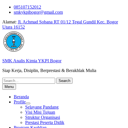
Skip
085107152012
to
smkykpibogor@gmail.com
content
Alamat:
Jl. Achmad Sobana RT 01/12 Tegal Gundil Kec. Bogor
Utara 16152
SMK Analis Kimia YKPI Bogor
Siap Kerja, Disiplin, Berprestasi & Berakhlak Mulia
Search
for:
Menu
Beranda
Profile
Selayang Pandang
Visi Misi Tujuan
Struktur Organisasi
Prestasi Peserta Didik
Program Keahlian