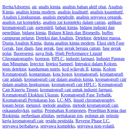
Berita
Adsorpsi
,
air
,
analis kimia
,
analisis bahan aktif obat
,
Analisis
Kimia
,
analisis kimia modern
,
analisis kualitatif
,
analisis kuantitatif
,
Analisis Lingkungan
,
analisis metabolit
,
analisis senyawa organik
,
analisis zat kompleks
,
analisis zat kompleks dalam cairan
,
aplikasi
kromatografi cair
,
asetonitril
,
bahan kimia
,
bidang industri dan
penelitian
,
bidang kimia
,
Bidang Klinis dan Biomedis
,
buffer
,
campuran pelarut
,
Deteksi dan Analisis
,
Detektor
,
detektor massa
,
Dunia Analisis Kimia
,
dunia analisis kimia modern
,
Elusi oleh Fase
Gerak
,
fase diam
,
fase gerak
,
fase gerak berupa cairan
,
fase gerak
polar
,
fluoresensi
,
gaya fisik
,
High Performance Liquid
Chromatography
,
hormon
,
HPLC
,
industri farmasi
,
Industri Pangan
dan Minuman
,
Injector
,
Injeksi Sampel
,
Interaksi dalam Kolom
,
jenis detektor
,
kandungan nutris
,
kcd wilayah II
,
kimia
,
Kolom
Kromatografi
,
kontaminan
,
kota bogor
,
kromatografi
,
kromatografi
cair adalah
,
kromatografi cair dalam analisis kimia
,
kromatografi cair
dalam analisis lingkungan
,
kromatografi cair HPLC
,
Kromatografi
Cair Kinerja Tinggi
,
kromatografi cair untuk industri farmasi
,
Kromatografi Eksklusi Ukuran
,
Kromatografi Fase Terbalik
,
Kromatografi Pertukaran Ion
,
LC-MS
,
liquid chromatography
,
logam berat
,
metanol
,
metode analisis
,
metode kromatografi cair
,
oskaanalisykpi
,
partisi
,
Pemisahan Komponen
,
Penelitian Kimia dan
Biokimia
,
perbedaan afinitas
,
pertukaran ion
,
polutan air
,
prinsip
kerja kromatografi cair
,
residu pestisida
,
Reverse Phase LC
,
senyawa berbahaya
,
senyawa kompleks
,
senyawa non-volatil
,