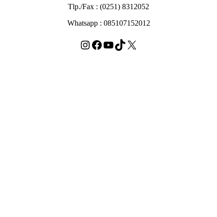
Tlp./Fax : (0251) 8312052
Whatsapp : 085107152012
Instagram
Facebook
YouTube
TikTok
X