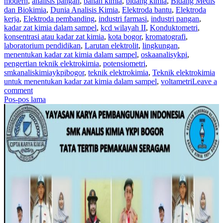
modern
,
analisis pangan
,
bahan kimia
,
bidang kimia
,
Bidang Medis
dan Biokimia
,
Dunia Analisis Kimia
,
Elektroda bantu
,
Elektroda
kerja
,
Elektroda pembanding
,
industri farmasi
,
industri pangan
,
kadar zat kimia dalam sampel
,
kcd wilayah II
,
Konduktometri
,
konsentrasi atau kadar zat kimia
,
kota bogor
,
kromatografi
,
laboratorium pendidikan
,
Larutan elektrolit
,
lingkungan
,
menentukan kadar zat kimia dalam sampel
,
oskaanalisykpi
,
pengertian teknik elektrokimia
,
potensiometri
,
smkanaliskimiaykpibogor
,
teknik elektrokimia
,
Teknik elektrokimia
untuk menentukan kadar zat kimia dalam sampel
,
voltametri
Leave a
comment
Navigasi
Pos-pos lama
pos