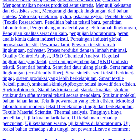
Mengoptimalkan proses produksi serat sintetis
,
Menguji kekuatan
dan elastisitas serat
,
Mengurangi dampak lingkungan dari bahan
sintetis
,
Mikroskop elektron
,
nylon
,
oskaanalisykpi
,
Peneliti tekstil
(Textile Researcher)
,
Penelitian bahan tekstil baru
,
penelitian
laboratorium
,
Pengembangan material yang lebih ramah lingkungan
,
Pengujian kualitas serat dan kain
,
pengujian laboratorium
,
peran
analis kimia dalam industri tekstil
,
Persaingan industri global
,
perusahaan tekstil
,
Pewarna alami
,
Pewarna tekstil ramah
lingkungan
,
polyester
,
Proses produksi dengan limbah minimal
,
Quality Control Analyst
,
R&D Chemical Analyst
,
Regulasi
lingkungan yang ketat
,
riset dan pengembangan (R&D) industri
tekstil
,
Serat dari bambu
,
Serat dari daur ulang plastik
,
Serat ramah
lingkungan (eco-friendly fiber)
,
Serat sintetis
,
serat tekstil berkinerja
tinggi
,
sistem produksi yang lebih berkelanjutan
,
Smart textile
(tekstil pintar)
,
smkanaliskimiaykpibogor
,
solusi inovatif dan efisien
,
Spektrofotometri
,
Stabilitas kimia serat
,
standar kualitas
,
struktur
,
struktur dan sifat material tekstil secara mendalam
,
Struktur molekul
bahan
,
tahan lama
,
Teknik pewarnaan yang lebih efisien
,
teknologi
laboratorium modern
,
tekstil berteknologi tinggi dan berkelanjutan
,
Textile Material Scientist
,
Thermal analysis
,
Tingginya biaya
penelitian
,
Uji kekuatan tarik kain
,
Uji ketahanan terhadap
pencucian
,
Uji ketahanan warna
,
uji kualitas di laboratorium
,
Uji
reaksi bahan terhadap suhu tinggi
,
zat pewarna
Leave a comment