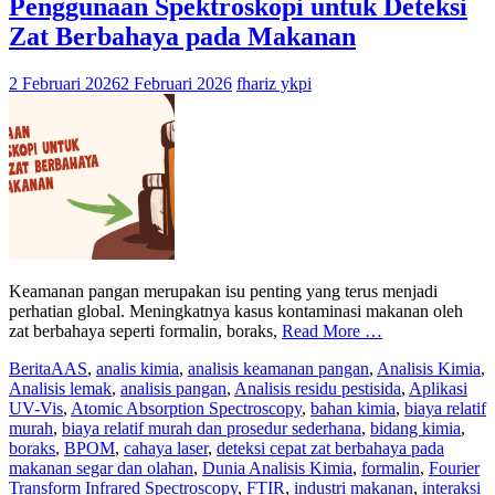
Penggunaan Spektroskopi untuk Deteksi
Zat Berbahaya pada Makanan
2 Februari 2026
2 Februari 2026
fhariz ykpi
Keamanan pangan merupakan isu penting yang terus menjadi
perhatian global. Meningkatnya kasus kontaminasi makanan oleh
zat berbahaya seperti formalin, boraks,
Read More …
Berita
AAS
,
analis kimia
,
analisis keamanan pangan
,
Analisis Kimia
,
Analisis lemak
,
analisis pangan
,
Analisis residu pestisida
,
Aplikasi
UV-Vis
,
Atomic Absorption Spectroscopy
,
bahan kimia
,
biaya relatif
murah
,
biaya relatif murah dan prosedur sederhana
,
bidang kimia
,
boraks
,
BPOM
,
cahaya laser
,
deteksi cepat zat berbahaya pada
makanan segar dan olahan
,
Dunia Analisis Kimia
,
formalin
,
Fourier
Transform Infrared Spectroscopy
,
FTIR
,
industri makanan
,
interaksi