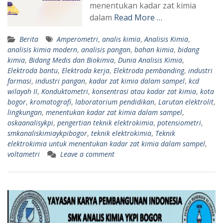
menentukan kadar zat kimia
dalam
Read More …
Berita
Amperometri
,
analis kimia
,
Analisis Kimia
,
analisis kimia modern
,
analisis pangan
,
bahan kimia
,
bidang
kimia
,
Bidang Medis dan Biokimia
,
Dunia Analisis Kimia
,
Elektroda bantu
,
Elektroda kerja
,
Elektroda pembanding
,
industri
farmasi
,
industri pangan
,
kadar zat kimia dalam sampel
,
kcd
wilayah II
,
Konduktometri
,
konsentrasi atau kadar zat kimia
,
kota
bogor
,
kromatografi
,
laboratorium pendidikan
,
Larutan elektrolit
,
lingkungan
,
menentukan kadar zat kimia dalam sampel
,
oskaanalisykpi
,
pengertian teknik elektrokimia
,
potensiometri
,
smkanaliskimiaykpibogor
,
teknik elektrokimia
,
Teknik
elektrokimia untuk menentukan kadar zat kimia dalam sampel
,
voltametri
Leave a comment