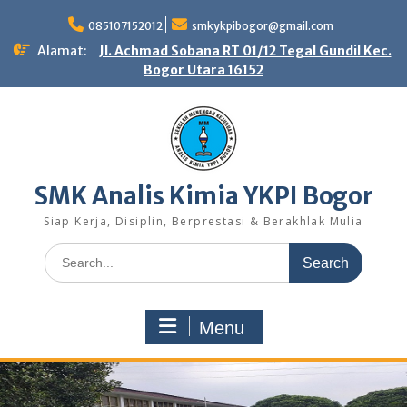
Skip
to
085107152012
smkykpibogor@gmail.com
content
Alamat:
Jl. Achmad Sobana RT 01/12 Tegal Gundil Kec.
Bogor Utara 16152
SMK Analis Kimia YKPI Bogor
Siap Kerja, Disiplin, Berprestasi & Berakhlak Mulia
Search
for:
Menu