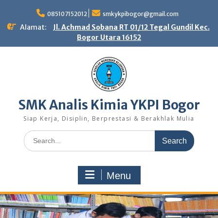
Skip
to
085107152012
smkykpibogor@gmail.com
content
Alamat:
Jl. Achmad Sobana RT 01/12 Tegal Gundil Kec.
Bogor Utara 16152
SMK Analis Kimia YKPI Bogor
Siap Kerja, Disiplin, Berprestasi & Berakhlak Mulia
Search
for:
Menu