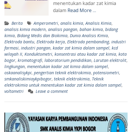
menentukan kadar zat kimia
dalam
Read More …
Berita
Amperometri
,
analis kimia
,
Analisis Kimia
,
analisis kimia modern
,
analisis pangan
,
bahan kimia
,
bidang
kimia
,
Bidang Medis dan Biokimia
,
Dunia Analisis Kimia
,
Elektroda bantu
,
Elektroda kerja
,
Elektroda pembanding
,
industri
farmasi
,
industri pangan
,
kadar zat kimia dalam sampel
,
kcd
wilayah II
,
Konduktometri
,
konsentrasi atau kadar zat kimia
,
kota
bogor
,
kromatografi
,
laboratorium pendidikan
,
Larutan elektrolit
,
lingkungan
,
menentukan kadar zat kimia dalam sampel
,
oskaanalisykpi
,
pengertian teknik elektrokimia
,
potensiometri
,
smkanaliskimiaykpibogor
,
teknik elektrokimia
,
Teknik
elektrokimia untuk menentukan kadar zat kimia dalam sampel
,
voltametri
Leave a comment