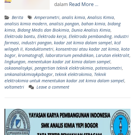
dalam
Read More …
Berita
Amperometri
,
analis kimia
,
Analisis Kimia
,
analisis kimia modern
,
analisis pangan
,
bahan kimia
,
bidang
kimia
,
Bidang Medis dan Biokimia
,
Dunia Analisis Kimia
,
Elektroda bantu
,
Elektroda kerja
,
Elektroda pembanding
,
industri
farmasi
,
industri pangan
,
kadar zat kimia dalam sampel
,
kcd
wilayah II
,
Konduktometri
,
konsentrasi atau kadar zat kimia
,
kota
bogor
,
kromatografi
,
laboratorium pendidikan
,
Larutan elektrolit
,
lingkungan
,
menentukan kadar zat kimia dalam sampel
,
oskaanalisykpi
,
pengertian teknik elektrokimia
,
potensiometri
,
smkanaliskimiaykpibogor
,
teknik elektrokimia
,
Teknik
elektrokimia untuk menentukan kadar zat kimia dalam sampel
,
voltametri
Leave a comment