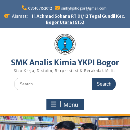
Skip
to
085107152012
smkykpibogor@gmail.com
content
Alamat:
Jl. Achmad Sobana RT 01/12 Tegal Gundil Kec.
Bogor Utara 16152
SMK Analis Kimia YKPI Bogor
Siap Kerja, Disiplin, Berprestasi & Berakhlak Mulia
Search
for:
Menu