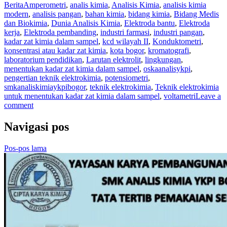
Berita
Amperometri
,
analis kimia
,
Analisis Kimia
,
analisis kimia
modern
,
analisis pangan
,
bahan kimia
,
bidang kimia
,
Bidang Medis
dan Biokimia
,
Dunia Analisis Kimia
,
Elektroda bantu
,
Elektroda
kerja
,
Elektroda pembanding
,
industri farmasi
,
industri pangan
,
kadar zat kimia dalam sampel
,
kcd wilayah II
,
Konduktometri
,
konsentrasi atau kadar zat kimia
,
kota bogor
,
kromatografi
,
laboratorium pendidikan
,
Larutan elektrolit
,
lingkungan
,
menentukan kadar zat kimia dalam sampel
,
oskaanalisykpi
,
pengertian teknik elektrokimia
,
potensiometri
,
smkanaliskimiaykpibogor
,
teknik elektrokimia
,
Teknik elektrokimia
untuk menentukan kadar zat kimia dalam sampel
,
voltametri
Leave a
comment
Navigasi pos
Pos-pos lama