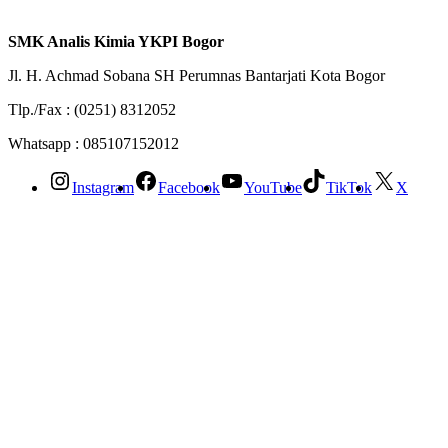
SMK Analis Kimia YKPI Bogor
Jl. H. Achmad Sobana SH Perumnas Bantarjati Kota Bogor
Tlp./Fax : (0251) 8312052
Whatsapp : 085107152012
Instagram
Facebook
YouTube
TikTok
X