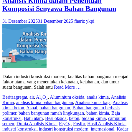
Analisis Kimia dalam Penentuan
Komposisi Senyawa Bahan Bangunan
31 Desember 2025
31 Desember 2025
fhariz ykpi
Dalam industri konstruksi modern, kualitas bahan bangunan menjadi
faktor utama yang menentukan kekuatan, ketahanan, dan umur
suatu bangunan. Salah satu
Read More …
Berita
agregat
,
air
,
Al₂O₃
,
Aluminium oksida
,
analis kimia
,
Analisis
Kimia
,
analisis kimia bahan bangunan
,
Analisis kimia baja
,
Analisis
kimia beton
,
Aspal
,
bahan bangunan
,
Bahan bangunan berbasis
polimer
,
bahan bangunan ramah lingkungan
,
bahan kimia
,
Baja
konstruksi
,
Batu alam
,
Besi oksida
,
beton
,
bidang kimia
,
campuran
semen
,
Dunia Analisis Kimia
,
Fe₂O₃
,
Fosfor
,
Hasil Analisis Kimia
,
industri konstruksi
,
industri konstruksi modern
,
internasional
,
Kadar