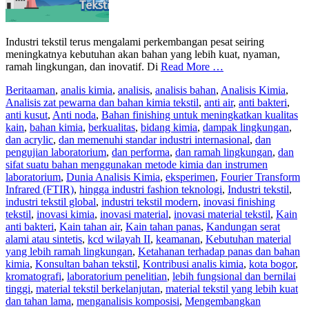
Industri tekstil terus mengalami perkembangan pesat seiring
meningkatnya kebutuhan akan bahan yang lebih kuat, nyaman,
ramah lingkungan, dan inovatif. Di
Read More …
Berita
aman
,
analis kimia
,
analisis
,
analisis bahan
,
Analisis Kimia
,
Analisis zat pewarna dan bahan kimia tekstil
,
anti air
,
anti bakteri
,
anti kusut
,
Anti noda
,
Bahan finishing untuk meningkatkan kualitas
kain
,
bahan kimia
,
berkualitas
,
bidang kimia
,
dampak lingkungan
,
dan acrylic
,
dan memenuhi standar industri internasional
,
dan
pengujian laboratorium
,
dan performa
,
dan ramah lingkungan
,
dan
sifat suatu bahan menggunakan metode kimia dan instrumen
laboratorium
,
Dunia Analisis Kimia
,
eksperimen
,
Fourier Transform
Infrared (FTIR)
,
hingga industri fashion teknologi
,
Industri tekstil
,
industri tekstil global
,
industri tekstil modern
,
inovasi finishing
tekstil
,
inovasi kimia
,
inovasi material
,
inovasi material tekstil
,
Kain
anti bakteri
,
Kain tahan air
,
Kain tahan panas
,
Kandungan serat
alami atau sintetis
,
kcd wilayah II
,
keamanan
,
Kebutuhan material
yang lebih ramah lingkungan
,
Ketahanan terhadap panas dan bahan
kimia
,
Konsultan bahan tekstil
,
Kontribusi analis kimia
,
kota bogor
,
kromatografi
,
laboratorium penelitian
,
lebih fungsional dan bernilai
tinggi
,
material tekstil berkelanjutan
,
material tekstil yang lebih kuat
dan tahan lama
,
menganalisis komposisi
,
Mengembangkan