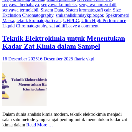
senyawa berbahaya
,
senyawa kompleks
,
senyawa non-volatil
,
senyawa termolabil
,
Sistem Data
,
Sistem kromatografi cair
,
Size
Exclusion Chromatography
,
smkanaliskimiaykpibogor
,
Spektrometri
Massa
,
teknik kromatografi cair
,
UHPLC
,
Ultra High Performance
Liquid Chromatography
,
zat aditif
Leave a comment
Teknik Elektrokimia untuk Menentukan
Kadar Zat Kimia dalam Sampel
16 Desember 2025
16 Desember 2025
fhariz ykpi
Dalam dunia analisis kimia modern, teknik elektrokimia menjadi
salah satu metode yang sangat penting untuk menentukan kadar zat
kimia dalam
Read More …