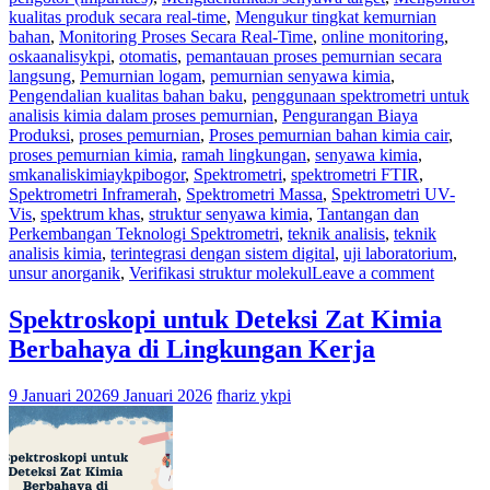
kualitas produk secara real-time
,
Mengukur tingkat kemurnian
bahan
,
Monitoring Proses Secara Real-Time
,
online monitoring
,
oskaanalisykpi
,
otomatis
,
pemantauan proses pemurnian secara
langsung
,
Pemurnian logam
,
pemurnian senyawa kimia
,
Pengendalian kualitas bahan baku
,
penggunaan spektrometri untuk
analisis kimia dalam proses pemurnian
,
Pengurangan Biaya
Produksi
,
proses pemurnian
,
Proses pemurnian bahan kimia cair
,
proses pemurnian kimia
,
ramah lingkungan
,
senyawa kimia
,
smkanaliskimiaykpibogor
,
Spektrometri
,
spektrometri FTIR
,
Spektrometri Inframerah
,
Spektrometri Massa
,
Spektrometri UV-
Vis
,
spektrum khas
,
struktur senyawa kimia
,
Tantangan dan
Perkembangan Teknologi Spektrometri
,
teknik analisis
,
teknik
analisis kimia
,
terintegrasi dengan sistem digital
,
uji laboratorium
,
unsur anorganik
,
Verifikasi struktur molekul
Leave a comment
Spektroskopi untuk Deteksi Zat Kimia
Berbahaya di Lingkungan Kerja
9 Januari 2026
9 Januari 2026
fhariz ykpi