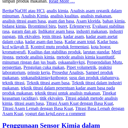
simpan produk makanan.
Read More …
Berita
(NaOH atau HCl
,
analis kimia
,
Analisis asam organik dalam
minuman
,
Analisis Kimia
,
analisis kualitas
,
analisis makanan
,
analisis titrasi asam basa
,
asam dan basa
,
Asam klorida
,
bahan kimia
,
bidang kimia
,
Bromtimol biru
,
buret
,
Erlenmeyer
,
Evaluasi stabilitas
rasa
,
garam dan air
,
Indikator asam basa
,
industri makanan
,
industri
pangan
,
itik ekivalen
,
jenis titrasi
,
kadar asam
,
kadar asam asetat
dalam cuka
,
kadar asam dan basa
,
Kadar asam total
,
Kadar basa
,
kcd wilayah II
,
Kontrol mutu produk fermentasi
,
kota bogor
,
kromatografi
,
Kualitas dan stabilitas produk
,
larutan standar
,
Metil
jingga
,
metode analisis kimia
,
metode analisis kimia kuantitatif
,
minuman ringan dan jus buah
,
oskaanalisykpi
,
Pengendalian Mutu
,
pengertian
,
Pengujian cuka makan
,
Pipet volumetrik
,
praktisi
laboratorium
,
prinsip kerja
,
Prosedur Analisis
,
Sampel produk
makanan
,
smkanaliskimiaykpibogor
,
susu dan produk olahannya
,
teknik titrasi
,
Teknik titrasi asam basa
,
Teknik titrasi dalam industri
makanan
,
teknik titrasi dalam penentuan kadar asam basa pada
produk makanan
,
teknik titrasi untuk analisis makanan
,
Tingkat
keasaman (aciditas)
,
titik ekivalen
,
Titrasi adalah metode analisis
kimia
,
titrasi asam basa
,
Titrasi Asam Kuat dengan Basa Kuat
,
Titrasi Asam Lemah dengan Basa Kuat
,
Titrasi Basa Lemah dengan
Asam Kuat
,
yogurt dan keju
Leave a comment
Penggunaan Sensor Kimia dalam