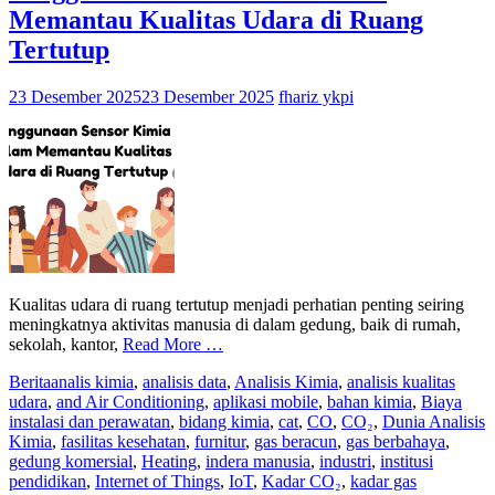
Memantau Kualitas Udara di Ruang
Tertutup
23 Desember 2025
23 Desember 2025
fhariz ykpi
Kualitas udara di ruang tertutup menjadi perhatian penting seiring
meningkatnya aktivitas manusia di dalam gedung, baik di rumah,
sekolah, kantor,
Read More …
Berita
analis kimia
,
analisis data
,
Analisis Kimia
,
analisis kualitas
udara
,
and Air Conditioning
,
aplikasi mobile
,
bahan kimia
,
Biaya
instalasi dan perawatan
,
bidang kimia
,
cat
,
CO
,
CO₂
,
Dunia Analisis
Kimia
,
fasilitas kesehatan
,
furnitur
,
gas beracun
,
gas berbahaya
,
gedung komersial
,
Heating
,
indera manusia
,
industri
,
institusi
pendidikan
,
Internet of Things
,
IoT
,
Kadar CO₂
,
kadar gas