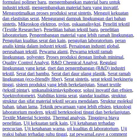
formulasi polimer baru
,
mengembangkan material baru untuk
industri tekstil
,
mengembangkan material baru yang inovatif
,
Mengoptimalkan proses produksi serat sintetis
,
Menguji kekuatan
dan elastisitas serat
,
Mengurangi dampak lingkungan dari bahan
sintetis
,
Mikroskop elektron
,
nylon
,
oskaanalisykpi
,
Peneliti tekstil
(Textile Researcher)
,
Penelitian bahan tekstil baru
,
penelitian
laboratorium
,
Pengembangan material yang lebih ramah lingkungan
,
Pengujian kualitas serat dan kain
,
pengujian laboratorium
,
peran
analis kimia dalam industri tekstil
,
Persaingan industri global
,
perusahaan tekstil
,
Pewarna alami
,
Pewarna tekstil ramah
lingkungan
,
polyester
,
Proses produksi dengan limbah minimal
,
Quality Control Analyst
,
R&D Chemical Analyst
,
Regulasi
lingkungan yang ketat
,
riset dan pengembangan (R&D) industri
tekstil
,
Serat dari bambu
,
Serat dari daur ulang plastik
,
Serat ramah
lingkungan (eco-friendly fiber)
,
Serat sintetis
,
serat tekstil berkinerja
tinggi
,
sistem produksi yang lebih berkelanjutan
,
Smart textile
(tekstil pintar)
,
smkanaliskimiaykpibogor
,
solusi inovatif dan efisien
,
Spektrofotometri
,
Stabilitas kimia serat
,
standar kualitas
,
struktur
,
struktur dan sifat material tekstil secara mendalam
,
Struktur molekul
bahan
,
tahan lama
,
Teknik pewarnaan yang lebih efisien
,
teknologi
laboratorium modern
,
tekstil berteknologi tinggi dan berkelanjutan
,
Textile Material Scientist
,
Thermal analysis
,
Tingginya biaya
penelitian
,
Uji kekuatan tarik kain
,
Uji ketahanan terhadap
pencucian
,
Uji ketahanan warna
,
uji kualitas di laboratorium
,
Uji
reaksi bahan terhadap suhu tinggi
,
zat pewarna
Leave a comment