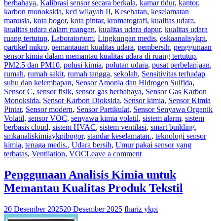
berbahaya
,
Kalibrasi sensor secara berkala
,
kamar tidur
,
kantor
,
karbon monoksida
,
kcd wilayah II
,
Kesehatan
,
keselamatan
manusia
,
kota bogor
,
kota pintar
,
kromatografi
,
kualitas udara
,
kualitas udara dalam ruangan
,
kualitas udara dapur
,
kualitas udara
ruang tertutup
,
Laboratorium
,
Lingkungan medis
,
oskaanalisykpi
,
partikel mikro
,
pemantauan kualitas udara
,
pembersih
,
penggunaan
sensor kimia dalam memantau kualitas udara di ruang tertutup
,
PM2.5 dan PM10
,
polusi kimia
,
polutan udara
,
pusat perbelanjaan
,
rumah
,
rumah sakit
,
rumah tangga
,
sekolah
,
Sensitivitas terhadap
suhu dan kelembapan
,
Sensor Amonia dan Hidrogen Sulfida
,
Sensor C
,
sensor fisik
,
sensor gas berbahaya
,
Sensor Gas Karbon
Monoksida
,
Sensor Karbon Dioksida
,
Sensor kimia
,
Sensor Kimia
Pintar
,
Sensor modern
,
Sensor Partikulat
,
Sensor Senyawa Organik
Volatil
,
sensor VOC
,
senyawa kimia volatil
,
sistem alarm
,
sistem
berbasis cloud
,
sistem HVAC
,
sistem ventilasi
,
smart building
,
smkanaliskimiaykpibogor
,
standar keselamatan.
,
teknologi sensor
kimia
,
tenaga medis.
,
Udara bersih
,
Umur pakai sensor yang
terbatas
,
Ventilation
,
VOC
Leave a comment
Penggunaan Analisis Kimia untuk
Memantau Kualitas Produk Tekstil
20 Desember 2025
20 Desember 2025
fhariz ykpi