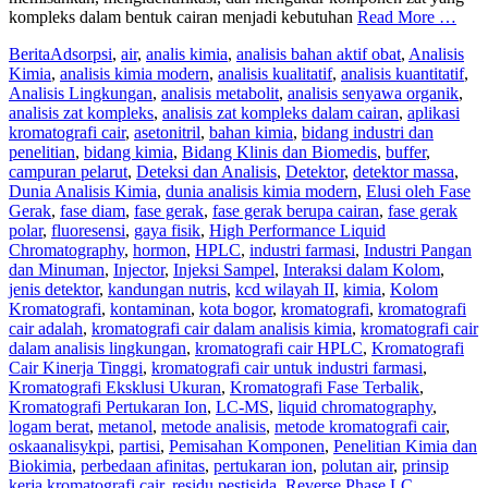
kompleks dalam bentuk cairan menjadi kebutuhan
Read More …
Berita
Adsorpsi
,
air
,
analis kimia
,
analisis bahan aktif obat
,
Analisis
Kimia
,
analisis kimia modern
,
analisis kualitatif
,
analisis kuantitatif
,
Analisis Lingkungan
,
analisis metabolit
,
analisis senyawa organik
,
analisis zat kompleks
,
analisis zat kompleks dalam cairan
,
aplikasi
kromatografi cair
,
asetonitril
,
bahan kimia
,
bidang industri dan
penelitian
,
bidang kimia
,
Bidang Klinis dan Biomedis
,
buffer
,
campuran pelarut
,
Deteksi dan Analisis
,
Detektor
,
detektor massa
,
Dunia Analisis Kimia
,
dunia analisis kimia modern
,
Elusi oleh Fase
Gerak
,
fase diam
,
fase gerak
,
fase gerak berupa cairan
,
fase gerak
polar
,
fluoresensi
,
gaya fisik
,
High Performance Liquid
Chromatography
,
hormon
,
HPLC
,
industri farmasi
,
Industri Pangan
dan Minuman
,
Injector
,
Injeksi Sampel
,
Interaksi dalam Kolom
,
jenis detektor
,
kandungan nutris
,
kcd wilayah II
,
kimia
,
Kolom
Kromatografi
,
kontaminan
,
kota bogor
,
kromatografi
,
kromatografi
cair adalah
,
kromatografi cair dalam analisis kimia
,
kromatografi cair
dalam analisis lingkungan
,
kromatografi cair HPLC
,
Kromatografi
Cair Kinerja Tinggi
,
kromatografi cair untuk industri farmasi
,
Kromatografi Eksklusi Ukuran
,
Kromatografi Fase Terbalik
,
Kromatografi Pertukaran Ion
,
LC-MS
,
liquid chromatography
,
logam berat
,
metanol
,
metode analisis
,
metode kromatografi cair
,
oskaanalisykpi
,
partisi
,
Pemisahan Komponen
,
Penelitian Kimia dan
Biokimia
,
perbedaan afinitas
,
pertukaran ion
,
polutan air
,
prinsip
kerja kromatografi cair
,
residu pestisida
,
Reverse Phase LC
,