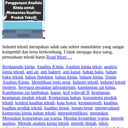
Industri tekstil merupakan salah satu sektor manufaktur yang sangat
kompetitif dan terus berkembang. Untuk menjaga daya saing,
perusahaan tekstil harus
Read More …
Berita
analis kimia
,
Analisis Kimia
,
Analisis kimia teksti
,
analisis
kimia tekstil
,
anti air
,
anti bakteri
,
anti kusut
,
bahan baku
,
bahan
baku tekstil
,
bahan finishing
,
bahan kimia
,
bidang kimia
,
Dunia
Analisis Kimia
,
Identifikasi jenis serat
,
Industri tekstil
,
industri tekstil
modern
,
Investasi peralatan laboratorium
,
kandungan zat kimia
,
Kandungan zat tambahan
,
kapas
,
kcd wilayah II
,
keamanan
,
keamanan produk tekstil
,
Kemurnian bahan
,
konsistensi produk
tekstil
,
kontrol kualitas tekstil
,
kota bogor
,
kromatografi
,
kualitas
,
kualitas produk tekstil
,
kualitas tinggi
,
logam berat
,
mengevaluasi
komposisi kimia bahan tekstil
,
mengidentifikasi
,
mengukur
,
Mengukur konsentrasi zat warna
,
Menilai kestabilan warna
,
metode
analisis
,
Metode analisis kimia tekstil
,
metode ilmiah
,
nilon
,