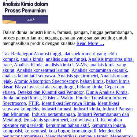
Dalam dunia industri kimia, farmasi, pangan, hingga pertambangan,
proses pemurnian memegang peranan yang sangat penting untuk
menghasilkan produk dengan kualitas
Read More …
Tak Berkategori
Akurasi tinggi
,
alat spektrometri yang lebih
kompak
,
analis kimia
,
analisis gugus fungsi
,
Analisis impuritas ultra-
trace
,
Analisis Kimia
,
analisis kimia UV-Vis
,
analisis kimia yang
akurat
,
Analisis konsentrasi larutan
,
Analisis kontaminan organik
,
analisis kuantitatif senyawa
,
Analisis spektrometri
,
Analisis unsur
jejak
,
Atomic Absorption Spectroscopy
,
bahan kimia
,
bahan kimia
dasar
,
Biaya investasi alat yang tinggi
,
bidang kimia
,
Cepat dan
efisien
,
Deteksi dan Kuantifikasi Pengotor
,
Dunia Analisis Kimia
,
dunia industri kimia
,
Efisiensi Waktu
,
Fourier Transform Infrared
Spectroscop
,
FTIR
,
Identifikasi Senyawa Kimia
,
Identifikasi
senyawa kompleks
,
industri farmasi
,
industri kimia
,
Industri Pangan
dan Minuman
,
Industri pertambangan
,
Industri Pertambangan dan
Metalurgi
,
jenis-jenis spektrometri
,
kcd wilayah II
,
Kebutuhan
operator yang terlatih
,
kemurnian bahan aktif
,
kemurnian logam
,
komposisi
,
konsentrasi
,
kota bogor
,
kromatografi
,
Mendeteksi
pengotor (impurities)
,
Mengidentifikasi senyawa target
,
Mengontrol