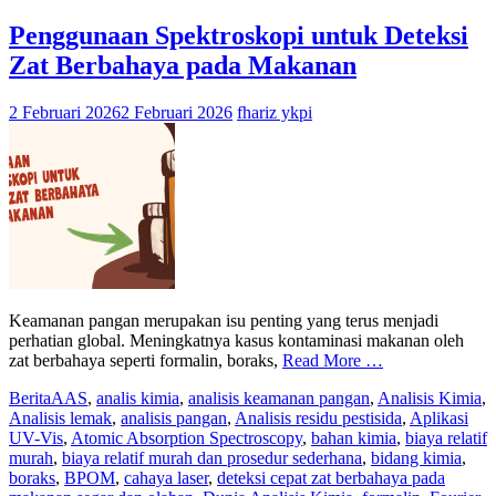
Penggunaan Spektroskopi untuk Deteksi
Zat Berbahaya pada Makanan
2 Februari 2026
2 Februari 2026
fhariz ykpi
Keamanan pangan merupakan isu penting yang terus menjadi
perhatian global. Meningkatnya kasus kontaminasi makanan oleh
zat berbahaya seperti formalin, boraks,
Read More …
Berita
AAS
,
analis kimia
,
analisis keamanan pangan
,
Analisis Kimia
,
Analisis lemak
,
analisis pangan
,
Analisis residu pestisida
,
Aplikasi
UV-Vis
,
Atomic Absorption Spectroscopy
,
bahan kimia
,
biaya relatif
murah
,
biaya relatif murah dan prosedur sederhana
,
bidang kimia
,
boraks
,
BPOM
,
cahaya laser
,
deteksi cepat zat berbahaya pada