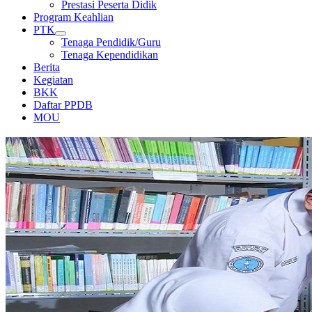
Prestasi Peserta Didik
Program Keahlian
PTK
Tenaga Pendidik/Guru
Tenaga Kependidikan
Berita
Kegiatan
BKK
Daftar PPDB
MOU
LABORATORIUM KIMIA