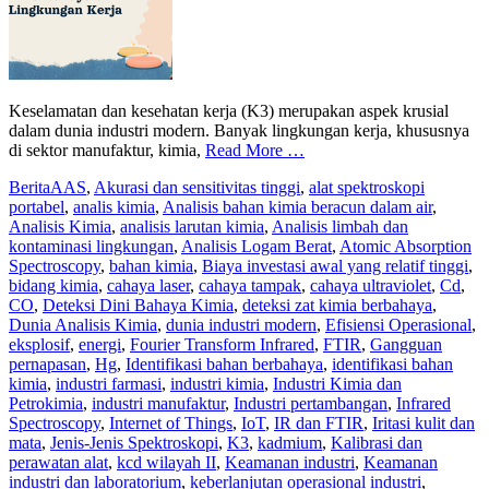
Keselamatan dan kesehatan kerja (K3) merupakan aspek krusial
dalam dunia industri modern. Banyak lingkungan kerja, khususnya
di sektor manufaktur, kimia,
Read More …
Berita
AAS
,
Akurasi dan sensitivitas tinggi
,
alat spektroskopi
portabel
,
analis kimia
,
Analisis bahan kimia beracun dalam air
,
Analisis Kimia
,
analisis larutan kimia
,
Analisis limbah dan
kontaminasi lingkungan
,
Analisis Logam Berat
,
Atomic Absorption
Spectroscopy
,
bahan kimia
,
Biaya investasi awal yang relatif tinggi
,
bidang kimia
,
cahaya laser
,
cahaya tampak
,
cahaya ultraviolet
,
Cd
,
CO
,
Deteksi Dini Bahaya Kimia
,
deteksi zat kimia berbahaya
,
Dunia Analisis Kimia
,
dunia industri modern
,
Efisiensi Operasional
,
eksplosif
,
energi
,
Fourier Transform Infrared
,
FTIR
,
Gangguan
pernapasan
,
Hg
,
Identifikasi bahan berbahaya
,
identifikasi bahan
kimia
,
industri farmasi
,
industri kimia
,
Industri Kimia dan
Petrokimia
,
industri manufaktur
,
Industri pertambangan
,
Infrared
Spectroscopy
,
Internet of Things
,
IoT
,
IR dan FTIR
,
Iritasi kulit dan
mata
,
Jenis-Jenis Spektroskopi
,
K3
,
kadmium
,
Kalibrasi dan
perawatan alat
,
kcd wilayah II
,
Keamanan industri
,
Keamanan
industri dan laboratorium
,
keberlanjutan operasional industri
,