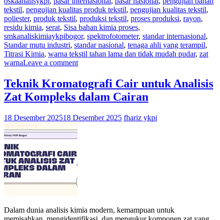
oskaanalisykpi
,
pasar internasional
,
pasar nasional
,
pengujian bahan
tekstil
,
pengujian kualitas produk tekstil
,
pengujian kualitas tekstil
,
poliester
,
produk tekstil
,
produksi tekstil
,
proses produksi
,
rayon
,
residu kimia
,
serat
,
Sisa bahan kimia proses
,
smkanaliskimiaykpibogor
,
spektrofotometer
,
standar internasional
,
Standar mutu industri
,
standar nasional
,
tenaga ahli yang terampil
,
Titrasi Kimia
,
warna tekstil tahan lama dan tidak mudah pudar
,
zat
warna
Leave a comment
Teknik Kromatografi Cair untuk Analisis
Zat Kompleks dalam Cairan
18 Desember 2025
18 Desember 2025
fhariz ykpi
Dalam dunia analisis kimia modern, kemampuan untuk
memisahkan, mengidentifikasi, dan mengukur komponen zat yang