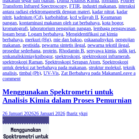
makanan segar dan olahan
,
Dunia Analisis Kimia
,
formalin
,
Fourier
Transform Infrared Spectroscopy
,
FTIR
,
industri makanan
,
interaksi
antara radiasi elektromagnetik dengan materi
,
kadar nitrat
,
kadar
nitrit
,
kadmium (Cd)
,
karbohidrat
,
kcd wilayah II
,
Keamanan
pangan
,
kontaminasi makanan oleh zat berbahaya
,
kota bogor
,
kromatografi
,
laboratorium pengujian pangan
,
lembaga pengawasan
,
logam berat
,
Logam berbahaya
,
Mengidentifikasi zat kimia
berbahaya
,
merkuri (Hg)
,
mie dan bakso
,
oskaanalisykpi
,
pengujian
makanan
,
pestisida
,
pewarna sintetis ilegal
,
pewarna tekstil ilegal
,
prosedur sederhana
,
protein
,
Rhodamin B
,
senyawa kimia
,
sidik jari
,
smkanaliskimiaykpibogor
,
spektroskopi
,
spektroskopi inframerah
,
spektroskopi Raman
,
Spektroskopi Serapan Atom
,
Spektroskopi
untuk deteksi zat berbahaya pada makanan
,
struktur molekul
,
teknik
analisis
,
timbal (Pb)
,
UV-Vis
,
Zat Berbahaya pada Makanan
Leave a
comment
Menggunakan Spektrometri untuk
Analisis Kimia dalam Proses Pemurnian
26 Januari 2026
26 Januari 2026
fhariz ykpi