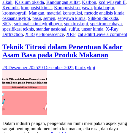
alkali
,
Kalsium oksida
,
Kandungan sulfat
,
Karbon
,
kcd wilayah II
,
Keramik
,
komposisi kimia
,
Komposisi senyawa
,
kota bogor
,
kromatografi
,
Mangan
,
material konstruksi
,
metode analisis kimia
,
oskaanalisykpi
,
pasir
,
semen
,
senyawa kimia
,
Silikon dioksida
,
SiO₂
,
smkanaliskimiaykpibogor
,
spektroskopi
,
spektrum cahaya
,
spesifikasi teknis
,
standar nasional
,
sulfur
,
unsur kimia
,
X-Ray
Diffraction
,
X-Ray Fluorescence
,
XRF
,
zat aditif
Leave a comment
Teknik Titrasi dalam Penentuan Kadar
Asam Basa pada Produk Makanan
29 Desember 2025
29 Desember 2025
fhariz ykpi
Dalam industri pangan, pengendalian mutu merupakan aspek yang
sangat penting untuk menjamin keamanan, cita rasa, dan daya