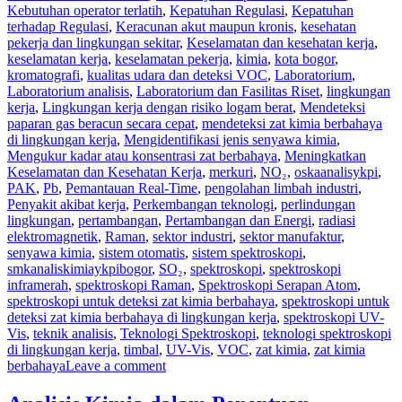
Kebutuhan operator terlatih
,
Kepatuhan Regulasi
,
Kepatuhan
terhadap Regulasi
,
Keracunan akut maupun kronis
,
kesehatan
pekerja dan lingkungan sekitar
,
Keselamatan dan kesehatan kerja
,
keselamatan kerja
,
keselamatan pekerja
,
kimia
,
kota bogor
,
kromatografi
,
kualitas udara dan deteksi VOC
,
Laboratorium
,
Laboratorium analisis
,
Laboratorium dan Fasilitas Riset
,
lingkungan
kerja
,
Lingkungan kerja dengan risiko logam berat
,
Mendeteksi
paparan gas beracun secara cepat
,
mendeteksi zat kimia berbahaya
di lingkungan kerja
,
Mengidentifikasi jenis senyawa kimia
,
Mengukur kadar atau konsentrasi zat berbahaya
,
Meningkatkan
Keselamatan dan Kesehatan Kerja
,
merkuri
,
NO₂
,
oskaanalisykpi
,
PAK
,
Pb
,
Pemantauan Real-Time
,
pengolahan limbah industri
,
Penyakit akibat kerja
,
Perkembangan teknologi
,
perlindungan
lingkungan
,
pertambangan
,
Pertambangan dan Energi
,
radiasi
elektromagnetik
,
Raman
,
sektor industri
,
sektor manufaktur
,
senyawa kimia
,
sistem otomatis
,
sistem spektroskopi
,
smkanaliskimiaykpibogor
,
SO₂
,
spektroskopi
,
spektroskopi
inframerah
,
spektroskopi Raman
,
Spektroskopi Serapan Atom
,
spektroskopi untuk deteksi zat kimia berbahaya
,
spektroskopi untuk
deteksi zat kimia berbahaya di lingkungan kerja
,
spektroskopi UV-
Vis
,
teknik analisis
,
Teknologi Spektroskopi
,
teknologi spektroskopi
di lingkungan kerja
,
timbal
,
UV-Vis
,
VOC
,
zat kimia
,
zat kimia
berbahaya
Leave a comment