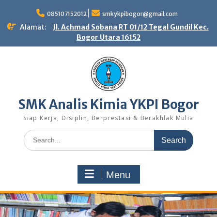
Skip
to
085107152012
smkykpibogor@gmail.com
content
Alamat:
Jl. Achmad Sobana RT 01/12 Tegal Gundil Kec.
Bogor Utara 16152
SMK Analis Kimia YKPI Bogor
Siap Kerja, Disiplin, Berprestasi & Berakhlak Mulia
Search
for:
Menu