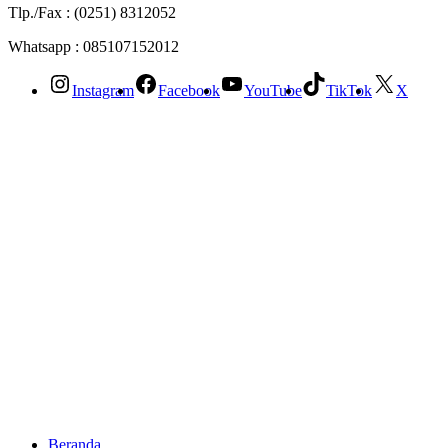
Tlp./Fax : (0251) 8312052
Whatsapp : 085107152012
Instagram
Facebook
YouTube
TikTok
X
Beranda