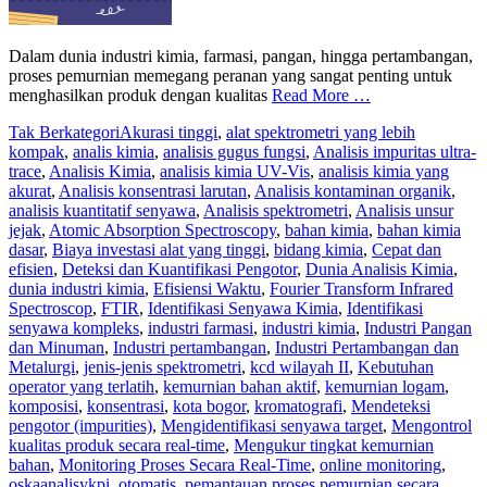
Dalam dunia industri kimia, farmasi, pangan, hingga pertambangan,
proses pemurnian memegang peranan yang sangat penting untuk
menghasilkan produk dengan kualitas
Read More …
Tak Berkategori
Akurasi tinggi
,
alat spektrometri yang lebih
kompak
,
analis kimia
,
analisis gugus fungsi
,
Analisis impuritas ultra-
trace
,
Analisis Kimia
,
analisis kimia UV-Vis
,
analisis kimia yang
akurat
,
Analisis konsentrasi larutan
,
Analisis kontaminan organik
,
analisis kuantitatif senyawa
,
Analisis spektrometri
,
Analisis unsur
jejak
,
Atomic Absorption Spectroscopy
,
bahan kimia
,
bahan kimia
dasar
,
Biaya investasi alat yang tinggi
,
bidang kimia
,
Cepat dan
efisien
,
Deteksi dan Kuantifikasi Pengotor
,
Dunia Analisis Kimia
,
dunia industri kimia
,
Efisiensi Waktu
,
Fourier Transform Infrared
Spectroscop
,
FTIR
,
Identifikasi Senyawa Kimia
,
Identifikasi
senyawa kompleks
,
industri farmasi
,
industri kimia
,
Industri Pangan
dan Minuman
,
Industri pertambangan
,
Industri Pertambangan dan
Metalurgi
,
jenis-jenis spektrometri
,
kcd wilayah II
,
Kebutuhan
operator yang terlatih
,
kemurnian bahan aktif
,
kemurnian logam
,
komposisi
,
konsentrasi
,
kota bogor
,
kromatografi
,
Mendeteksi
pengotor (impurities)
,
Mengidentifikasi senyawa target
,
Mengontrol
kualitas produk secara real-time
,
Mengukur tingkat kemurnian
bahan
,
Monitoring Proses Secara Real-Time
,
online monitoring
,
oskaanalisykpi
,
otomatis
,
pemantauan proses pemurnian secara