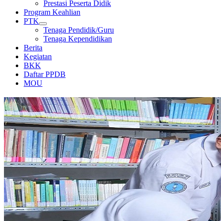
Prestasi Peserta Didik
Program Keahlian
PTK
Tenaga Pendidik/Guru
Tenaga Kependidikan
Berita
Kegiatan
BKK
Daftar PPDB
MOU
PERPUSTAKAAN