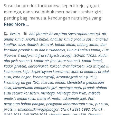
Susu dan produk turunannya seperti keju, yogurt,
mentega, dan susu bubuk merupakan sumber gizi
penting bagi manusia. Kandungan nutrisinya yang
Read More …
Berita
AAS (Atomic Absorption Spectrophotometry)
,
air
,
analis kimia
,
Analisis Kimia
,
analisis kimia produk susu
,
analisis
kualitas susu
,
Analisis Mineral
,
bahan kimia
,
bidang kimia
,
dan
keaslian produk susu dan turunannya
,
Dunia Analisis Kimia
,
FTIR
(Fourier Transform Infrared Spectroscopy)
,
ISO/IEC 17025
,
Kadar
abu (ash content)
,
Kadar air (moisture content)
,
Kadar lemak
,
kadar protein
,
karbohidrat
,
Karbohidrat (laktosa)
,
kcd wilayah II
,
keamanan
,
keju
,
kepercayaan konsumen
,
kontrol kualitas produk
susu
,
kota bogor
,
kromatografi
,
Kromatografi cair (HPLC)
,
kromatografi gas (GC)
,
laktosa
,
lemak
,
Mendeteksi pemalsuan
susu
,
Menentukan komposisi gizi
,
menjaga mutu produk olahan
susu secara konsisten
,
mentega
,
Mentega dan krim
,
metode
analisis lemak susu
,
mineral
,
mutu
,
oskaanalisykpi
,
Pati
,
pengujian bahan pangan
,
pengujian laboratorium susu
,
pH susu
,
protein
,
smkanaliskimiaykpibogor
,
SNI 01-2891-1992
,
SNI 01-
3141-2011
,
SNI 2970:2015
,
standar mutu susu SNI
,
Standar