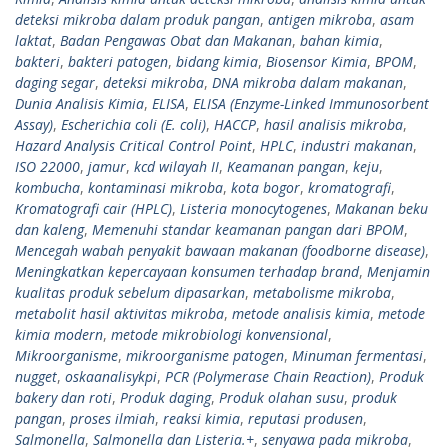
deteksi mikroba dalam produk pangan
,
antigen mikroba
,
asam
laktat
,
Badan Pengawas Obat dan Makanan
,
bahan kimia
,
bakteri
,
bakteri patogen
,
bidang kimia
,
Biosensor Kimia
,
BPOM
,
daging segar
,
deteksi mikroba
,
DNA mikroba dalam makanan
,
Dunia Analisis Kimia
,
ELISA
,
ELISA (Enzyme-Linked Immunosorbent
Assay)
,
Escherichia coli (E. coli)
,
HACCP
,
hasil analisis mikroba
,
Hazard Analysis Critical Control Point
,
HPLC
,
industri makanan
,
ISO 22000
,
jamur
,
kcd wilayah II
,
Keamanan pangan
,
keju
,
kombucha
,
kontaminasi mikroba
,
kota bogor
,
kromatografi
,
Kromatografi cair (HPLC)
,
Listeria monocytogenes
,
Makanan beku
dan kaleng
,
Memenuhi standar keamanan pangan dari BPOM
,
Mencegah wabah penyakit bawaan makanan (foodborne disease)
,
Meningkatkan kepercayaan konsumen terhadap brand
,
Menjamin
kualitas produk sebelum dipasarkan
,
metabolisme mikroba
,
metabolit hasil aktivitas mikroba
,
metode analisis kimia
,
metode
kimia modern
,
metode mikrobiologi konvensional
,
Mikroorganisme
,
mikroorganisme patogen
,
Minuman fermentasi
,
nugget
,
oskaanalisykpi
,
PCR (Polymerase Chain Reaction)
,
Produk
bakery dan roti
,
Produk daging
,
Produk olahan susu
,
produk
pangan
,
proses ilmiah
,
reaksi kimia
,
reputasi produsen
,
Salmonella
,
Salmonella dan Listeria.+
,
senyawa pada mikroba
,