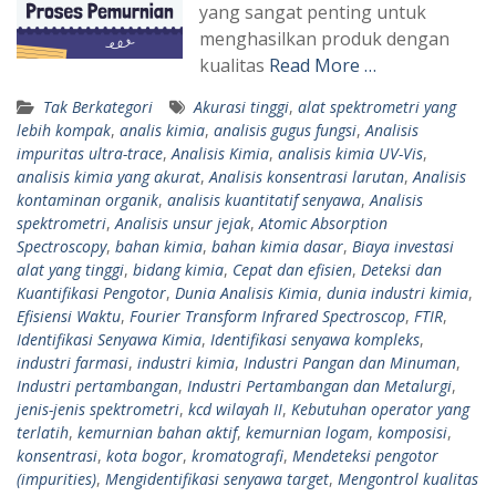
yang sangat penting untuk
menghasilkan produk dengan
kualitas
Read More …
Tak Berkategori
Akurasi tinggi
,
alat spektrometri yang
lebih kompak
,
analis kimia
,
analisis gugus fungsi
,
Analisis
impuritas ultra-trace
,
Analisis Kimia
,
analisis kimia UV-Vis
,
analisis kimia yang akurat
,
Analisis konsentrasi larutan
,
Analisis
kontaminan organik
,
analisis kuantitatif senyawa
,
Analisis
spektrometri
,
Analisis unsur jejak
,
Atomic Absorption
Spectroscopy
,
bahan kimia
,
bahan kimia dasar
,
Biaya investasi
alat yang tinggi
,
bidang kimia
,
Cepat dan efisien
,
Deteksi dan
Kuantifikasi Pengotor
,
Dunia Analisis Kimia
,
dunia industri kimia
,
Efisiensi Waktu
,
Fourier Transform Infrared Spectroscop
,
FTIR
,
Identifikasi Senyawa Kimia
,
Identifikasi senyawa kompleks
,
industri farmasi
,
industri kimia
,
Industri Pangan dan Minuman
,
Industri pertambangan
,
Industri Pertambangan dan Metalurgi
,
jenis-jenis spektrometri
,
kcd wilayah II
,
Kebutuhan operator yang
terlatih
,
kemurnian bahan aktif
,
kemurnian logam
,
komposisi
,
konsentrasi
,
kota bogor
,
kromatografi
,
Mendeteksi pengotor
(impurities)
,
Mengidentifikasi senyawa target
,
Mengontrol kualitas