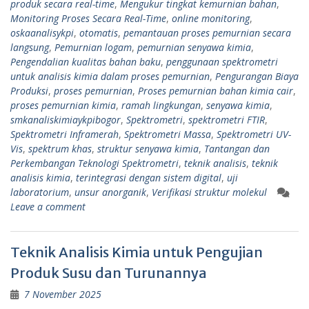
produk secara real-time
,
Mengukur tingkat kemurnian bahan
,
Monitoring Proses Secara Real-Time
,
online monitoring
,
oskaanalisykpi
,
otomatis
,
pemantauan proses pemurnian secara
langsung
,
Pemurnian logam
,
pemurnian senyawa kimia
,
Pengendalian kualitas bahan baku
,
penggunaan spektrometri
untuk analisis kimia dalam proses pemurnian
,
Pengurangan Biaya
Produksi
,
proses pemurnian
,
Proses pemurnian bahan kimia cair
,
proses pemurnian kimia
,
ramah lingkungan
,
senyawa kimia
,
smkanaliskimiaykpibogor
,
Spektrometri
,
spektrometri FTIR
,
Spektrometri Inframerah
,
Spektrometri Massa
,
Spektrometri UV-
Vis
,
spektrum khas
,
struktur senyawa kimia
,
Tantangan dan
Perkembangan Teknologi Spektrometri
,
teknik analisis
,
teknik
analisis kimia
,
terintegrasi dengan sistem digital
,
uji
laboratorium
,
unsur anorganik
,
Verifikasi struktur molekul
Leave a comment
Teknik Analisis Kimia untuk Pengujian
Produk Susu dan Turunannya
7 November 2025