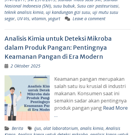
Nasional Indonesia (SNI)
,
susu bubuk
,
Susu cair pasteurisasi
,
teknik analisis kimia
,
uji kandungan gizi susu
,
uji mutu susu
segar
,
UV-Vis
,
vitamin
,
yogurt
Leave a comment
Analisis Kimia untuk Deteksi Mikroba
dalam Produk Pangan: Pentingnya
Keamanan Pangan di Era Modern
2 Oktober 2025
Keamanan pangan merupakan
salah satu isu krusial di industri
makanan. Konsumen saat ini
semakin sadar akan pentingnya
produk pangan yang
Read More
…
Berita
(jus
,
alat laboratorium
,
analis kimia
,
Analisis
Kimia
,
Analisis kimia untuk deteksi mikroba
,
analisis kimia untuk