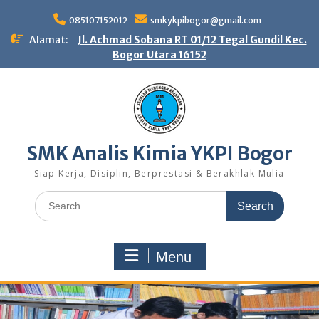
Skip
to
085107152012
smkykpibogor@gmail.com
content
Alamat:
Jl. Achmad Sobana RT 01/12 Tegal Gundil Kec.
Bogor Utara 16152
SMK Analis Kimia YKPI Bogor
Siap Kerja, Disiplin, Berprestasi & Berakhlak Mulia
Search
for:
Menu