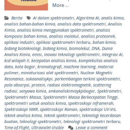
More …
Berita
AI dalam spektrometri
,
Algoritma AI
,
analis kimia
,
analisis bahan-bahan kimia
,
analisis data spektrometri
,
Analisis
Kimia
,
analisis kimia menggunakan spektrometri
,
analisis
komposisi bahan kimia
,
analisis molekul
,
analisis proteomik
,
aplikasi industri
,
aplikasi spektrometri terbaru
,
bahan kimia
,
bidang bioteknologi
,
bidang kimia
,
biomolekul
,
DNA
,
Dunia
Analisis Kimia
,
emisi
,
inovasi teknologi spektrometri
,
Integrasi AI
,
kcd wilayah II
,
kecepatan analisis kimia
,
kompleksitas analisis
data
,
kota bogor
,
kromatografi
,
machine learning
,
material
polimer
,
miniaturisasi alat spektrometri
,
Nuclear Magnetic
Resonance
,
oskaanalisykpi
,
perkembangan terkini spektrometri
,
pola absorpsi
,
protein
,
radiasi elektromagnetik
,
scattering
radiasi
,
senyawa kimia
,
smkanaliskimiaykpibogor
,
Spektrometri
,
Spektrometri Massa
,
Spektrometri Massa Berkecepatan Tinggi
,
spektrometri untuk analisis kimia
,
spektroskopi inframerah
,
Spektroskopi NMR
,
spektroskopi Raman
,
spektroskopi UV-Vis
,
teknik analisis kimia
,
teknik spektrometri
,
teknologi kecerdasan
buatan
,
teknologi spektrometri
,
teknologi spektrometri terbaru
,
Time-of-Flight
,
Ultraviolet-Visible
Leave a comment