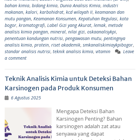
bahan kimia
,
bidang kimia
,
Dunia Analisis Kimia
,
industri
makanan
,
kalori
,
karbohidrat
,
kcd wilayah II
,
keamanan dan
mutu pangan
,
Keamanan Konsumen
,
Kepatuhan Regulasi
,
kota
bogor
,
kromatografi
,
Label Gizi yang Akurat
,
lemak
,
metode
analisis kimia pangan
,
mineral
,
nilai gizi
,
oskaanalisykpi
,
penentuan kandungan nutrisi
,
pengawasan mutu
,
pentingnya
analisis kimia
,
protein
,
riset akademik
,
smkanaliskimiaykpibogor
,
standar analisis nutrisi
,
teknik analisis kimia
,
vitamin
Leave
a comment
Teknik Analisis Kimia untuk Deteksi Bahan
Karsinogen pada Produk Konsumen
6 Agustus 2025
Mengapa Deteksi Bahan
Karsinogen Penting? Bahan
karsinogen adalah zat atau
senyawa yang dapat