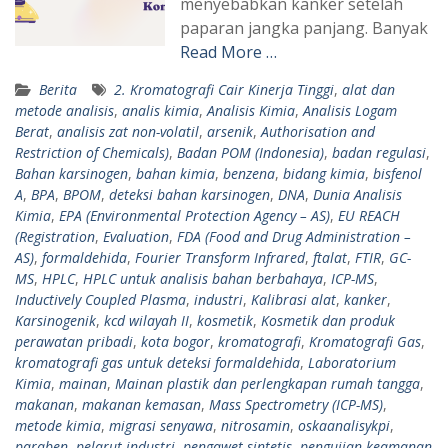
menyebabkan kanker setelah
paparan jangka panjang. Banyak
Read More …
Berita
2. Kromatografi Cair Kinerja Tinggi
,
alat dan
metode analisis
,
analis kimia
,
Analisis Kimia
,
Analisis Logam
Berat
,
analisis zat non-volatil
,
arsenik
,
Authorisation and
Restriction of Chemicals)
,
Badan POM (Indonesia)
,
badan regulasi
,
Bahan karsinogen
,
bahan kimia
,
benzena
,
bidang kimia
,
bisfenol
A
,
BPA
,
BPOM
,
deteksi bahan karsinogen
,
DNA
,
Dunia Analisis
Kimia
,
EPA (Environmental Protection Agency – AS)
,
EU REACH
(Registration
,
Evaluation
,
FDA (Food and Drug Administration –
AS)
,
formaldehida
,
Fourier Transform Infrared
,
ftalat
,
FTIR
,
GC-
MS
,
HPLC
,
HPLC untuk analisis bahan berbahaya
,
ICP-MS
,
Inductively Coupled Plasma
,
industri
,
Kalibrasi alat
,
kanker
,
Karsinogenik
,
kcd wilayah II
,
kosmetik
,
Kosmetik dan produk
perawatan pribadi
,
kota bogor
,
kromatografi
,
Kromatografi Gas
,
kromatografi gas untuk deteksi formaldehida
,
Laboratorium
Kimia
,
mainan
,
Mainan plastik dan perlengkapan rumah tangga
,
makanan
,
makanan kemasan
,
Mass Spectrometry (ICP-MS)
,
metode kimia
,
migrasi senyawa
,
nitrosamin
,
oskaanalisykpi
,
paraben
,
pelarut industri
,
pengawet sintetis
,
pengujian keamanan