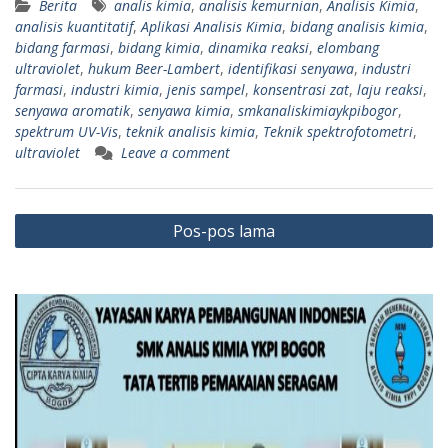
Berita
analis kimia
,
analisis kemurnian
,
Analisis Kimia
,
analisis kuantitatif
,
Aplikasi Analisis Kimia
,
bidang analisis kimia
,
bidang farmasi
,
bidang kimia
,
dinamika reaksi
,
elombang
ultraviolet
,
hukum Beer-Lambert
,
identifikasi senyawa
,
industri
farmasi
,
industri kimia
,
jenis sampel
,
konsentrasi zat
,
laju reaksi
,
senyawa aromatik
,
senyawa kimia
,
smkanaliskimiaykpibogor
,
spektrum UV-Vis
,
teknik analisis kimia
,
Teknik spektrofotometri
,
ultraviolet
Leave a comment
Navigasi
Pos-pos lama
pos