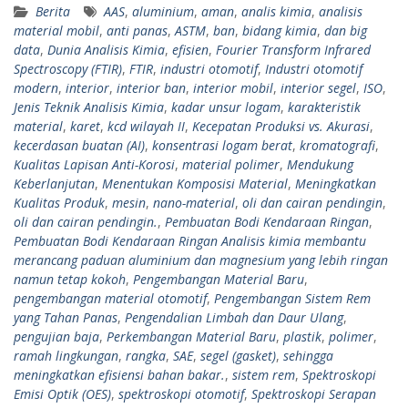
Berita
AAS
,
aluminium
,
aman
,
analis kimia
,
analisis
material mobil
,
anti panas
,
ASTM
,
ban
,
bidang kimia
,
dan big
data
,
Dunia Analisis Kimia
,
efisien
,
Fourier Transform Infrared
Spectroscopy (FTIR)
,
FTIR
,
industri otomotif
,
Industri otomotif
modern
,
interior
,
interior ban
,
interior mobil
,
interior segel
,
ISO
,
Jenis Teknik Analisis Kimia
,
kadar unsur logam
,
karakteristik
material
,
karet
,
kcd wilayah II
,
Kecepatan Produksi vs. Akurasi
,
kecerdasan buatan (AI)
,
konsentrasi logam berat
,
kromatografi
,
Kualitas Lapisan Anti-Korosi
,
material polimer
,
Mendukung
Keberlanjutan
,
Menentukan Komposisi Material
,
Meningkatkan
Kualitas Produk
,
mesin
,
nano-material
,
oli dan cairan pendingin
,
oli dan cairan pendingin.
,
Pembuatan Bodi Kendaraan Ringan
,
Pembuatan Bodi Kendaraan Ringan Analisis kimia membantu
merancang paduan aluminium dan magnesium yang lebih ringan
namun tetap kokoh
,
Pengembangan Material Baru
,
pengembangan material otomotif
,
Pengembangan Sistem Rem
yang Tahan Panas
,
Pengendalian Limbah dan Daur Ulang
,
pengujian baja
,
Perkembangan Material Baru
,
plastik
,
polimer
,
ramah lingkungan
,
rangka
,
SAE
,
segel (gasket)
,
sehingga
meningkatkan efisiensi bahan bakar.
,
sistem rem
,
Spektroskopi
Emisi Optik (OES)
,
spektroskopi otomotif
,
Spektroskopi Serapan