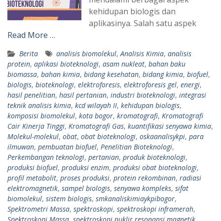
kehidupan biologis dan
aplikasinya. Salah satu aspek
Read More …
Berita
analisis biomolekul
,
Analisis Kimia
,
analisis
protein
,
aplikasi bioteknologi
,
asam nukleat
,
bahan baku
biomassa
,
bahan kimia
,
bidang kesehatan
,
bidang kimia
,
biofuel
,
biologis
,
bioteknologi
,
elektroforesis
,
elektroforesis gel
,
energi
,
hasil penelitian
,
hasil pertanian
,
industri bioteknologi
,
integrasi
teknik analisis kimia
,
kcd wilayah II
,
kehidupan biologis
,
komposisi biomolekul
,
kota bogor
,
kromatografi
,
Kromatografi
Cair Kinerja Tinggi
,
Kromatografi Gas
,
kuantifikasi senyawa kimia
,
Molekul-molekul
,
obat
,
obat bioteknologi
,
oskaanalisykpi
,
para
ilmuwan
,
pembuatan biofuel
,
Penelitian Bioteknologi
,
Perkembangan teknologi
,
pertanian
,
produk bioteknologi
,
produksi biofuel
,
produksi enzim
,
produksi obat bioteknologi
,
profil metabolit
,
proses produksi
,
protein rekombinan
,
radiasi
elektromagnetik
,
sampel biologis
,
senyawa kompleks
,
sifat
biomolekul
,
sistem biologis
,
smkanaliskimiaykpibogor
,
Spektrometri Massa
,
spektroskopi
,
spektroskopi inframerah
,
Spektroskopi Massa
,
spektroskopi nuklir resonansi magnetik
,