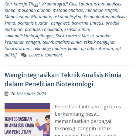
Cair Kinerja Tinggi
,
Kromatografi Gas
,
Laboratorium Analisis
Kimia
,
makanan olahan
,
metode analisis
,
minuman ringan
,
Monosodium Glutamate
,
oskaanalisykpi
,
Pemanfaatan analisis
kimia
,
pemanis buatan
,
pengawet
,
pewarna sintetis
,
produk
makanan
,
produsen makanan
,
Sensor kimia
,
smkanaliskimiaykpibogor
,
Spektrometri Massa
,
standar
keamanan pangan
,
teknik analisis kimia
,
teknik pengujian
laboratorium
,
Teknologi analisis kimia
,
uji laboratorium
,
zat
adiktif
Leave a comment
Mengintegrasikan Teknik Analisis Kimia
dalam Penelitian Bioteknologi
26 Desember 2024
Penelitian bioteknologi terus
berkembang pesat,
memanfaatkan berbagai
teknologi canggih untuk
mendalami berbagai aspek