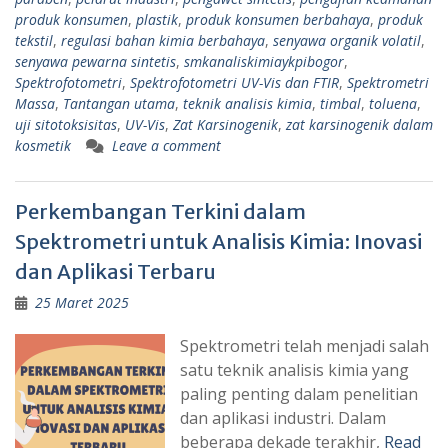
produk konsumen
,
plastik
,
produk konsumen berbahaya
,
produk
tekstil
,
regulasi bahan kimia berbahaya
,
senyawa organik volatil
,
senyawa pewarna sintetis
,
smkanaliskimiaykpibogor
,
Spektrofotometri
,
Spektrofotometri UV-Vis dan FTIR
,
Spektrometri
Massa
,
Tantangan utama
,
teknik analisis kimia
,
timbal
,
toluena
,
uji sitotoksisitas
,
UV-Vis
,
Zat Karsinogenik
,
zat karsinogenik dalam
kosmetik
Leave a comment
Perkembangan Terkini dalam
Spektrometri untuk Analisis Kimia: Inovasi
dan Aplikasi Terbaru
25 Maret 2025
Spektrometri telah menjadi salah
satu teknik analisis kimia yang
paling penting dalam penelitian
dan aplikasi industri. Dalam
beberapa dekade terakhir,
Read