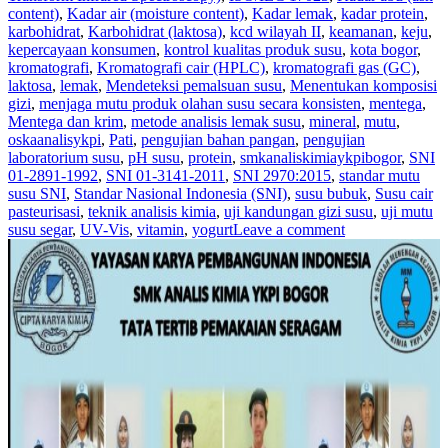
content)
,
Kadar air (moisture content)
,
Kadar lemak
,
kadar protein
,
karbohidrat
,
Karbohidrat (laktosa)
,
kcd wilayah II
,
keamanan
,
keju
,
kepercayaan konsumen
,
kontrol kualitas produk susu
,
kota bogor
,
kromatografi
,
Kromatografi cair (HPLC)
,
kromatografi gas (GC)
,
laktosa
,
lemak
,
Mendeteksi pemalsuan susu
,
Menentukan komposisi
gizi
,
menjaga mutu produk olahan susu secara konsisten
,
mentega
,
Mentega dan krim
,
metode analisis lemak susu
,
mineral
,
mutu
,
oskaanalisykpi
,
Pati
,
pengujian bahan pangan
,
pengujian
laboratorium susu
,
pH susu
,
protein
,
smkanaliskimiaykpibogor
,
SNI
01-2891-1992
,
SNI 01-3141-2011
,
SNI 2970:2015
,
standar mutu
susu SNI
,
Standar Nasional Indonesia (SNI)
,
susu bubuk
,
Susu cair
pasteurisasi
,
teknik analisis kimia
,
uji kandungan gizi susu
,
uji mutu
susu segar
,
UV-Vis
,
vitamin
,
yogurt
Leave a comment