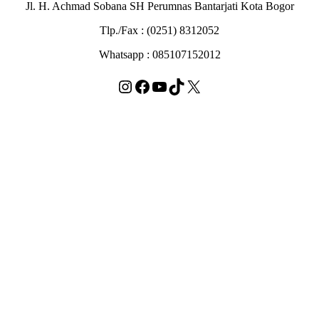
Jl. H. Achmad Sobana SH Perumnas Bantarjati Kota Bogor
Tlp./Fax : (0251) 8312052
Whatsapp : 085107152012
Instagram
Facebook
YouTube
TikTok
X