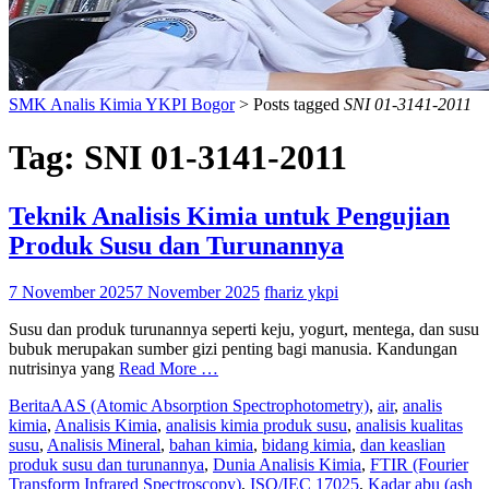
SMK Analis Kimia YKPI Bogor
>
Posts tagged
SNI 01-3141-2011
Tag:
SNI 01-3141-2011
Teknik Analisis Kimia untuk Pengujian
Produk Susu dan Turunannya
7 November 2025
7 November 2025
fhariz ykpi
Susu dan produk turunannya seperti keju, yogurt, mentega, dan susu
bubuk merupakan sumber gizi penting bagi manusia. Kandungan
nutrisinya yang
Read More …
Berita
AAS (Atomic Absorption Spectrophotometry)
,
air
,
analis
kimia
,
Analisis Kimia
,
analisis kimia produk susu
,
analisis kualitas
susu
,
Analisis Mineral
,
bahan kimia
,
bidang kimia
,
dan keaslian
produk susu dan turunannya
,
Dunia Analisis Kimia
,
FTIR (Fourier
Transform Infrared Spectroscopy)
,
ISO/IEC 17025
,
Kadar abu (ash