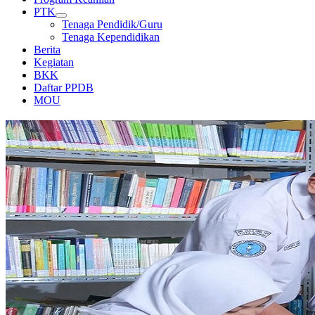
PTK
Tenaga Pendidik/Guru
Tenaga Kependidikan
Berita
Kegiatan
BKK
Daftar PPDB
MOU
PERPUSTAKAAN