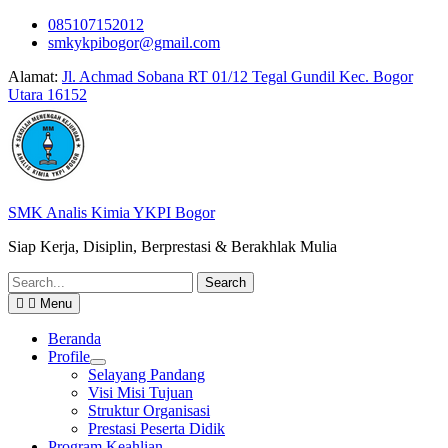
Skip
085107152012
to
smkykpibogor@gmail.com
content
Alamat:
Jl. Achmad Sobana RT 01/12 Tegal Gundil Kec. Bogor
Utara 16152
SMK Analis Kimia YKPI Bogor
Siap Kerja, Disiplin, Berprestasi & Berakhlak Mulia
Search
for:
Menu
Beranda
Profile
Selayang Pandang
Visi Misi Tujuan
Struktur Organisasi
Prestasi Peserta Didik
Program Keahlian