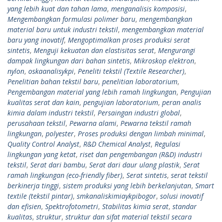
yang lebih kuat dan tahan lama
,
menganalisis komposisi
,
Mengembangkan formulasi polimer baru
,
mengembangkan
material baru untuk industri tekstil
,
mengembangkan material
baru yang inovatif
,
Mengoptimalkan proses produksi serat
sintetis
,
Menguji kekuatan dan elastisitas serat
,
Mengurangi
dampak lingkungan dari bahan sintetis
,
Mikroskop elektron
,
nylon
,
oskaanalisykpi
,
Peneliti tekstil (Textile Researcher)
,
Penelitian bahan tekstil baru
,
penelitian laboratorium
,
Pengembangan material yang lebih ramah lingkungan
,
Pengujian
kualitas serat dan kain
,
pengujian laboratorium
,
peran analis
kimia dalam industri tekstil
,
Persaingan industri global
,
perusahaan tekstil
,
Pewarna alami
,
Pewarna tekstil ramah
lingkungan
,
polyester
,
Proses produksi dengan limbah minimal
,
Quality Control Analyst
,
R&D Chemical Analyst
,
Regulasi
lingkungan yang ketat
,
riset dan pengembangan (R&D) industri
tekstil
,
Serat dari bambu
,
Serat dari daur ulang plastik
,
Serat
ramah lingkungan (eco-friendly fiber)
,
Serat sintetis
,
serat tekstil
berkinerja tinggi
,
sistem produksi yang lebih berkelanjutan
,
Smart
textile (tekstil pintar)
,
smkanaliskimiaykpibogor
,
solusi inovatif
dan efisien
,
Spektrofotometri
,
Stabilitas kimia serat
,
standar
kualitas
,
struktur
,
struktur dan sifat material tekstil secara