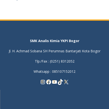
SMK Analis Kimia YKPI Bogor
Jl. H. Achmad Sobana SH Perumnas Bantarjati Kota Bogor
Tlp./Fax : (0251) 8312052
Whatsapp : 085107152012
Instagram
Facebook
YouTube
TikTok
X