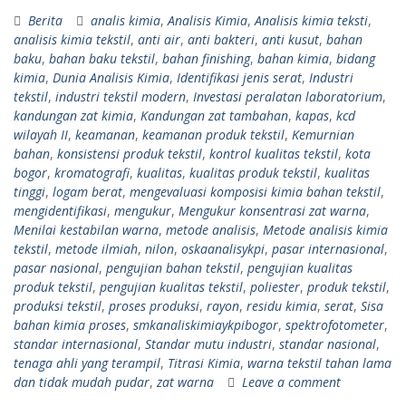
Berita
analis kimia
,
Analisis Kimia
,
Analisis kimia teksti
,
analisis kimia tekstil
,
anti air
,
anti bakteri
,
anti kusut
,
bahan
baku
,
bahan baku tekstil
,
bahan finishing
,
bahan kimia
,
bidang
kimia
,
Dunia Analisis Kimia
,
Identifikasi jenis serat
,
Industri
tekstil
,
industri tekstil modern
,
Investasi peralatan laboratorium
,
kandungan zat kimia
,
Kandungan zat tambahan
,
kapas
,
kcd
wilayah II
,
keamanan
,
keamanan produk tekstil
,
Kemurnian
bahan
,
konsistensi produk tekstil
,
kontrol kualitas tekstil
,
kota
bogor
,
kromatografi
,
kualitas
,
kualitas produk tekstil
,
kualitas
tinggi
,
logam berat
,
mengevaluasi komposisi kimia bahan tekstil
,
mengidentifikasi
,
mengukur
,
Mengukur konsentrasi zat warna
,
Menilai kestabilan warna
,
metode analisis
,
Metode analisis kimia
tekstil
,
metode ilmiah
,
nilon
,
oskaanalisykpi
,
pasar internasional
,
pasar nasional
,
pengujian bahan tekstil
,
pengujian kualitas
produk tekstil
,
pengujian kualitas tekstil
,
poliester
,
produk tekstil
,
produksi tekstil
,
proses produksi
,
rayon
,
residu kimia
,
serat
,
Sisa
bahan kimia proses
,
smkanaliskimiaykpibogor
,
spektrofotometer
,
standar internasional
,
Standar mutu industri
,
standar nasional
,
tenaga ahli yang terampil
,
Titrasi Kimia
,
warna tekstil tahan lama
dan tidak mudah pudar
,
zat warna
Leave a comment