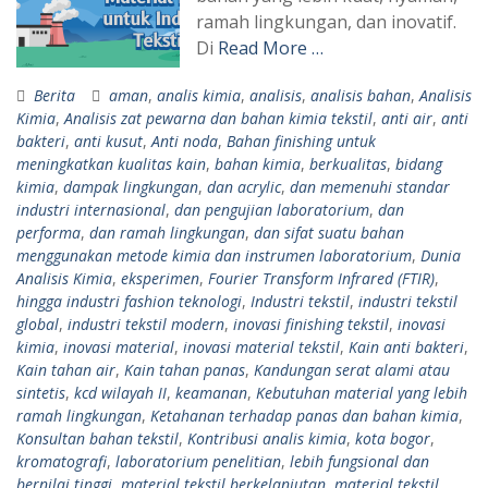
ramah lingkungan, dan inovatif.
Di
Read More …
Berita
aman
,
analis kimia
,
analisis
,
analisis bahan
,
Analisis
Kimia
,
Analisis zat pewarna dan bahan kimia tekstil
,
anti air
,
anti
bakteri
,
anti kusut
,
Anti noda
,
Bahan finishing untuk
meningkatkan kualitas kain
,
bahan kimia
,
berkualitas
,
bidang
kimia
,
dampak lingkungan
,
dan acrylic
,
dan memenuhi standar
industri internasional
,
dan pengujian laboratorium
,
dan
performa
,
dan ramah lingkungan
,
dan sifat suatu bahan
menggunakan metode kimia dan instrumen laboratorium
,
Dunia
Analisis Kimia
,
eksperimen
,
Fourier Transform Infrared (FTIR)
,
hingga industri fashion teknologi
,
Industri tekstil
,
industri tekstil
global
,
industri tekstil modern
,
inovasi finishing tekstil
,
inovasi
kimia
,
inovasi material
,
inovasi material tekstil
,
Kain anti bakteri
,
Kain tahan air
,
Kain tahan panas
,
Kandungan serat alami atau
sintetis
,
kcd wilayah II
,
keamanan
,
Kebutuhan material yang lebih
ramah lingkungan
,
Ketahanan terhadap panas dan bahan kimia
,
Konsultan bahan tekstil
,
Kontribusi analis kimia
,
kota bogor
,
kromatografi
,
laboratorium penelitian
,
lebih fungsional dan
bernilai tinggi
,
material tekstil berkelanjutan
,
material tekstil