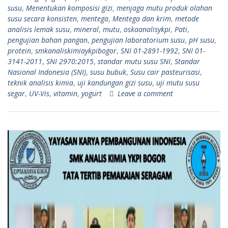
susu
,
Menentukan komposisi gizi
,
menjaga mutu produk olahan
susu secara konsisten
,
mentega
,
Mentega dan krim
,
metode
analisis lemak susu
,
mineral
,
mutu
,
oskaanalisykpi
,
Pati
,
pengujian bahan pangan
,
pengujian laboratorium susu
,
pH susu
,
protein
,
smkanaliskimiaykpibogor
,
SNI 01-2891-1992
,
SNI 01-
3141-2011
,
SNI 2970:2015
,
standar mutu susu SNI
,
Standar
Nasional Indonesia (SNI)
,
susu bubuk
,
Susu cair pasteurisasi
,
teknik analisis kimia
,
uji kandungan gizi susu
,
uji mutu susu
segar
,
UV-Vis
,
vitamin
,
yogurt
Leave a comment