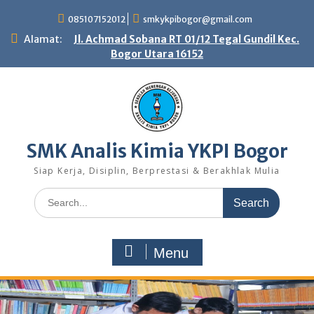
Skip
085107152012
smkykpibogor@gmail.com
to
content
Alamat:
Jl. Achmad Sobana RT 01/12 Tegal Gundil Kec.
Bogor Utara 16152
SMK Analis Kimia YKPI Bogor
Siap Kerja, Disiplin, Berprestasi & Berakhlak Mulia
Search
for:
Menu