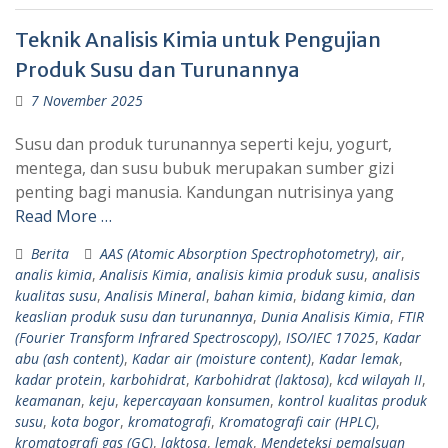
Teknik Analisis Kimia untuk Pengujian
Produk Susu dan Turunannya
7 November 2025
Susu dan produk turunannya seperti keju, yogurt,
mentega, dan susu bubuk merupakan sumber gizi
penting bagi manusia. Kandungan nutrisinya yang
Read More …
Berita
AAS (Atomic Absorption Spectrophotometry)
,
air
,
analis kimia
,
Analisis Kimia
,
analisis kimia produk susu
,
analisis
kualitas susu
,
Analisis Mineral
,
bahan kimia
,
bidang kimia
,
dan
keaslian produk susu dan turunannya
,
Dunia Analisis Kimia
,
FTIR
(Fourier Transform Infrared Spectroscopy)
,
ISO/IEC 17025
,
Kadar
abu (ash content)
,
Kadar air (moisture content)
,
Kadar lemak
,
kadar protein
,
karbohidrat
,
Karbohidrat (laktosa)
,
kcd wilayah II
,
keamanan
,
keju
,
kepercayaan konsumen
,
kontrol kualitas produk
susu
,
kota bogor
,
kromatografi
,
Kromatografi cair (HPLC)
,
kromatografi gas (GC)
,
laktosa
,
lemak
,
Mendeteksi pemalsuan