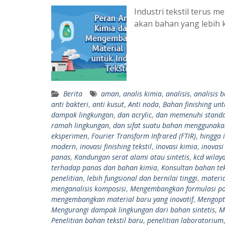
Industri tekstil terus
akan bahan yang lebih k
Berita
aman
,
analis kimia
,
analisis
,
analisis 
anti bakteri
,
anti kusut
,
Anti noda
,
Bahan finishing un
dampak lingkungan
,
dan acrylic
,
dan memenuhi standar
ramah lingkungan
,
dan sifat suatu bahan menggunaka
eksperimen
,
Fourier Transform Infrared (FTIR)
,
hingga 
modern
,
inovasi finishing tekstil
,
inovasi kimia
,
inovasi
panas
,
Kandungan serat alami atau sintetis
,
kcd wilaya
terhadap panas dan bahan kimia
,
Konsultan bahan tek
penelitian
,
lebih fungsional dan bernilai tinggi
,
materia
menganalisis komposisi
,
Mengembangkan formulasi po
mengembangkan material baru yang inovatif
,
Mengopti
Mengurangi dampak lingkungan dari bahan sintetis
,
M
Penelitian bahan tekstil baru
,
penelitian laboratorium