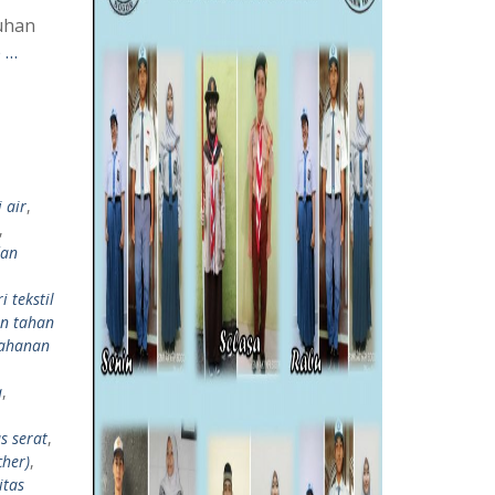
uhan
 …
i air
,
,
an
i tekstil
in tahan
ahanan
a
,
s serat
,
cher)
,
itas