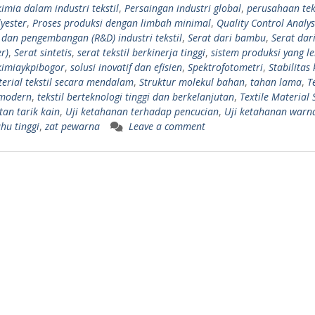
imia dalam industri tekstil
,
Persaingan industri global
,
perusahaan tek
yester
,
Proses produksi dengan limbah minimal
,
Quality Control Analys
t dan pengembangan (R&D) industri tekstil
,
Serat dari bambu
,
Serat dar
r)
,
Serat sintetis
,
serat tekstil berkinerja tinggi
,
sistem produksi yang le
kimiaykpibogor
,
solusi inovatif dan efisien
,
Spektrofotometri
,
Stabilitas
terial tekstil secara mendalam
,
Struktur molekul bahan
,
tahan lama
,
T
 modern
,
tekstil berteknologi tinggi dan berkelanjutan
,
Textile Material 
tan tarik kain
,
Uji ketahanan terhadap pencucian
,
Uji ketahanan warn
hu tinggi
,
zat pewarna
Leave a comment