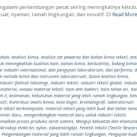
 mengalami perkembangan pesat seiring meningkatnya kebut
uat, nyaman, ramah lingkungan, dan inovatif. Di
Read More
bahan
,
Analisis Kimia
,
Analisis zat pewarna dan bahan kimia tekstil
,
ant
tuk meningkatkan kualitas kain
,
bahan kimia
,
berkualitas
,
bidang kimia
 industri internasional
,
dan pengujian laboratorium
,
dan performa
,
d
n metode kimia dan instrumen laboratorium
,
Dunia Analisis Kimia
,
industri fashion teknologi
,
Industri tekstil
,
industri tekstil global
,
industr
 material
,
inovasi material tekstil
,
Kain anti bakteri
,
Kain tahan air
,
Ka
h II
,
keamanan
,
Kebutuhan material yang lebih ramah lingkungan
,
Ket
stil
,
Kontribusi analis kimia
,
kota bogor
,
kromatografi
,
laboratorium
l tekstil berkelanjutan
,
material tekstil yang lebih kuat dan tahan lam
limer baru
,
mengembangkan material baru untuk industri tekstil
,
malkan proses produksi serat sintetis
,
Menguji kekuatan dan elastisita
ikroskop elektron
,
nylon
,
oskaanalisykpi
,
Peneliti tekstil (Textile Resear
,
Pengembangan material yang lebih ramah lingkungan
,
Pengujian kual