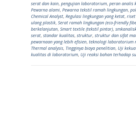
serat dan kain
,
pengujian laboratorium
,
peran analis k
Pewarna alami
,
Pewarna tekstil ramah lingkungan
,
pol
Chemical Analyst
,
Regulasi lingkungan yang ketat
,
rise
ulang plastik
,
Serat ramah lingkungan (eco-friendly fibe
berkelanjutan
,
Smart textile (tekstil pintar)
,
smkanalis
serat
,
standar kualitas
,
struktur
,
struktur dan sifat ma
pewarnaan yang lebih efisien
,
teknologi laboratorium
Thermal analysis
,
Tingginya biaya penelitian
,
Uji kekua
kualitas di laboratorium
,
Uji reaksi bahan terhadap su