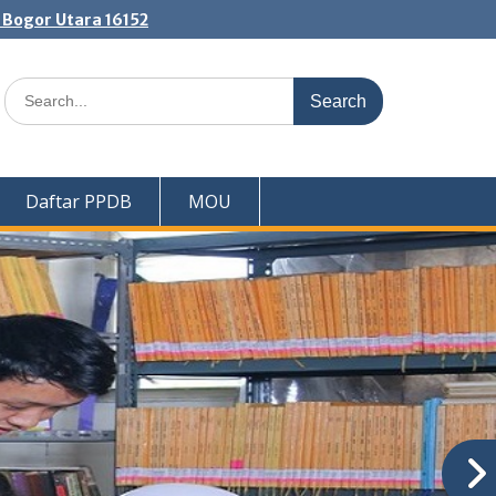
. Bogor Utara 16152
Search
for:
Daftar PPDB
MOU