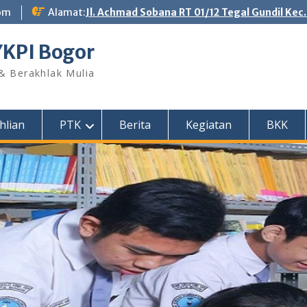
om
Alamat:
Jl. Achmad Sobana RT 01/12 Tegal Gundil Kec
YKPI Bogor
 & Berakhlak Mulia
hlian
PTK
Berita
Kegiatan
BKK