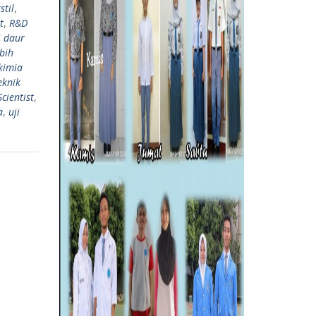
stil
,
t
,
R&D
i daur
bih
 kimia
eknik
Scientist
,
a
,
uji