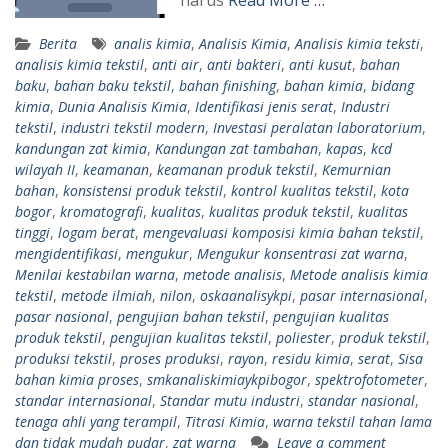
Berita
analis kimia
,
Analisis Kimia
,
Analisis kimia teksti
,
analisis kimia tekstil
,
anti air
,
anti bakteri
,
anti kusut
,
bahan
baku
,
bahan baku tekstil
,
bahan finishing
,
bahan kimia
,
bidang
kimia
,
Dunia Analisis Kimia
,
Identifikasi jenis serat
,
Industri
tekstil
,
industri tekstil modern
,
Investasi peralatan laboratorium
,
kandungan zat kimia
,
Kandungan zat tambahan
,
kapas
,
kcd
wilayah II
,
keamanan
,
keamanan produk tekstil
,
Kemurnian
bahan
,
konsistensi produk tekstil
,
kontrol kualitas tekstil
,
kota
bogor
,
kromatografi
,
kualitas
,
kualitas produk tekstil
,
kualitas
tinggi
,
logam berat
,
mengevaluasi komposisi kimia bahan tekstil
,
mengidentifikasi
,
mengukur
,
Mengukur konsentrasi zat warna
,
Menilai kestabilan warna
,
metode analisis
,
Metode analisis kimia
tekstil
,
metode ilmiah
,
nilon
,
oskaanalisykpi
,
pasar internasional
,
pasar nasional
,
pengujian bahan tekstil
,
pengujian kualitas
produk tekstil
,
pengujian kualitas tekstil
,
poliester
,
produk tekstil
,
produksi tekstil
,
proses produksi
,
rayon
,
residu kimia
,
serat
,
Sisa
bahan kimia proses
,
smkanaliskimiaykpibogor
,
spektrofotometer
,
standar internasional
,
Standar mutu industri
,
standar nasional
,
tenaga ahli yang terampil
,
Titrasi Kimia
,
warna tekstil tahan lama
dan tidak mudah pudar
,
zat warna
Leave a comment