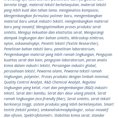
bernilai tinggi
,
material tekstil berkelanjutan
,
material tekstil
yang lebih kuat dan tahan lama
,
menganalisis komposisi
,
Mengembangkan formulasi polimer baru
,
mengembangkan
material baru untuk industri tekstil
,
mengembangkan material
baru yang inovatif
,
Mengoptimalkan proses produksi serat
sintetis
,
Menguji kekuatan dan elastisitas serat
,
Mengurangi
dampak lingkungan dari bahan sintetis
,
Mikroskop elektron
,
nylon
,
oskaanalisykpi
,
Peneliti tekstil (Textile Researcher)
,
Penelitian bahan tekstil baru
,
penelitian laboratorium
,
Pengembangan material yang lebih ramah lingkungan
,
Pengujian
kualitas serat dan kain
,
pengujian laboratorium
,
peran analis
kimia dalam industri tekstil
,
Persaingan industri global
,
perusahaan tekstil
,
Pewarna alami
,
Pewarna tekstil ramah
lingkungan
,
polyester
,
Proses produksi dengan limbah minimal
,
Quality Control Analyst
,
R&D Chemical Analyst
,
Regulasi
lingkungan yang ketat
,
riset dan pengembangan (R&D) industri
tekstil
,
Serat dari bambu
,
Serat dari daur ulang plastik
,
Serat
ramah lingkungan (eco-friendly fiber)
,
Serat sintetis
,
serat tekstil
berkinerja tinggi
,
sistem produksi yang lebih berkelanjutan
,
Smart
textile (tekstil pintar)
,
smkanaliskimiaykpibogor
,
solusi inovatif
dan efisien
,
Spektrofotometri
,
Stabilitas kimia serat
,
standar