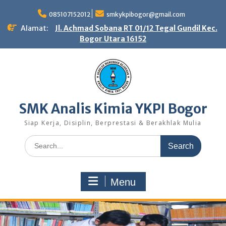
Skip
to
085107152012
smkykpibogor@gmail.com
content
Alamat:
Jl. Achmad Sobana RT 01/12 Tegal Gundil Kec.
Bogor Utara 16152
SMK Analis Kimia YKPI Bogor
Siap Kerja, Disiplin, Berprestasi & Berakhlak Mulia
Search
for:
Menu