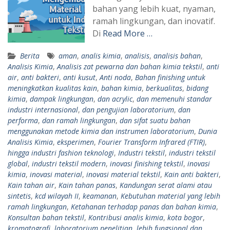
bahan yang lebih kuat, nyaman,
ramah lingkungan, dan inovatif.
Di
Read More …
Berita
aman
,
analis kimia
,
analisis
,
analisis bahan
,
Analisis Kimia
,
Analisis zat pewarna dan bahan kimia tekstil
,
anti
air
,
anti bakteri
,
anti kusut
,
Anti noda
,
Bahan finishing untuk
meningkatkan kualitas kain
,
bahan kimia
,
berkualitas
,
bidang
kimia
,
dampak lingkungan
,
dan acrylic
,
dan memenuhi standar
industri internasional
,
dan pengujian laboratorium
,
dan
performa
,
dan ramah lingkungan
,
dan sifat suatu bahan
menggunakan metode kimia dan instrumen laboratorium
,
Dunia
Analisis Kimia
,
eksperimen
,
Fourier Transform Infrared (FTIR)
,
hingga industri fashion teknologi
,
Industri tekstil
,
industri tekstil
global
,
industri tekstil modern
,
inovasi finishing tekstil
,
inovasi
kimia
,
inovasi material
,
inovasi material tekstil
,
Kain anti bakteri
,
Kain tahan air
,
Kain tahan panas
,
Kandungan serat alami atau
sintetis
,
kcd wilayah II
,
keamanan
,
Kebutuhan material yang lebih
ramah lingkungan
,
Ketahanan terhadap panas dan bahan kimia
,
Konsultan bahan tekstil
,
Kontribusi analis kimia
,
kota bogor
,
kromatografi
,
laboratorium penelitian
,
lebih fungsional dan