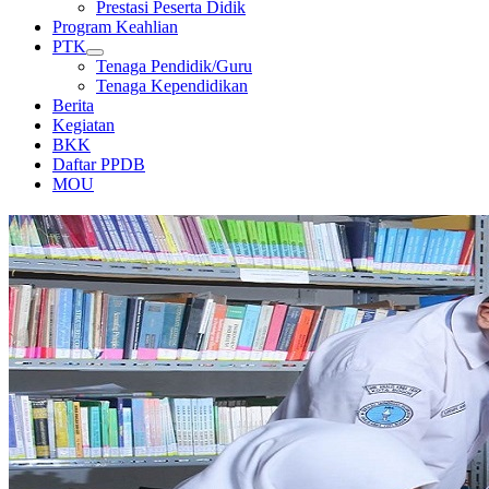
Prestasi Peserta Didik
Program Keahlian
PTK
Tenaga Pendidik/Guru
Tenaga Kependidikan
Berita
Kegiatan
BKK
Daftar PPDB
MOU
PERPUSTAKAAN