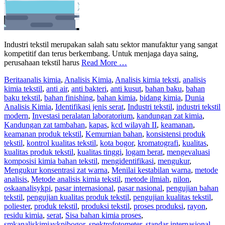
Industri tekstil merupakan salah satu sektor manufaktur yang sangat
kompetitif dan terus berkembang. Untuk menjaga daya saing,
perusahaan tekstil harus
Read More …
Berita
analis kimia
,
Analisis Kimia
,
Analisis kimia teksti
,
analisis
kimia tekstil
,
anti air
,
anti bakteri
,
anti kusut
,
bahan baku
,
bahan
baku tekstil
,
bahan finishing
,
bahan kimia
,
bidang kimia
,
Dunia
Analisis Kimia
,
Identifikasi jenis serat
,
Industri tekstil
,
industri tekstil
modern
,
Investasi peralatan laboratorium
,
kandungan zat kimia
,
Kandungan zat tambahan
,
kapas
,
kcd wilayah II
,
keamanan
,
keamanan produk tekstil
,
Kemurnian bahan
,
konsistensi produk
tekstil
,
kontrol kualitas tekstil
,
kota bogor
,
kromatografi
,
kualitas
,
kualitas produk tekstil
,
kualitas tinggi
,
logam berat
,
mengevaluasi
komposisi kimia bahan tekstil
,
mengidentifikasi
,
mengukur
,
Mengukur konsentrasi zat warna
,
Menilai kestabilan warna
,
metode
analisis
,
Metode analisis kimia tekstil
,
metode ilmiah
,
nilon
,
oskaanalisykpi
,
pasar internasional
,
pasar nasional
,
pengujian bahan
tekstil
,
pengujian kualitas produk tekstil
,
pengujian kualitas tekstil
,
poliester
,
produk tekstil
,
produksi tekstil
,
proses produksi
,
rayon
,
residu kimia
,
serat
,
Sisa bahan kimia proses
,
smkanaliskimiaykpibogor
,
spektrofotometer
,
standar internasional
,