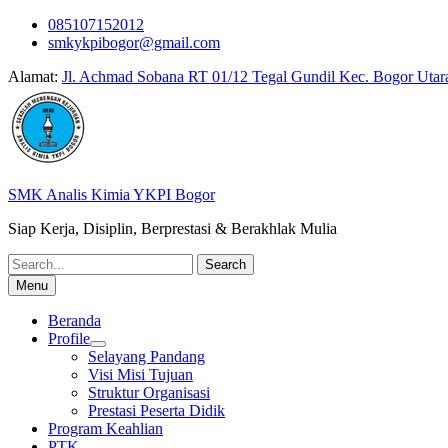
Skip
085107152012
to
smkykpibogor@gmail.com
content
Alamat:
Jl. Achmad Sobana RT 01/12 Tegal Gundil Kec. Bogor Utar
SMK Analis Kimia YKPI Bogor
Siap Kerja, Disiplin, Berprestasi & Berakhlak Mulia
Search
for:
Menu
Beranda
Profile
Selayang Pandang
Visi Misi Tujuan
Struktur Organisasi
Prestasi Peserta Didik
Program Keahlian
PTK