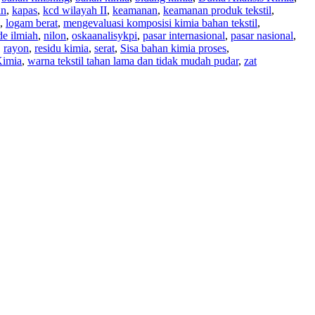
an
,
kapas
,
kcd wilayah II
,
keamanan
,
keamanan produk tekstil
,
,
logam berat
,
mengevaluasi komposisi kimia bahan tekstil
,
e ilmiah
,
nilon
,
oskaanalisykpi
,
pasar internasional
,
pasar nasional
,
,
rayon
,
residu kimia
,
serat
,
Sisa bahan kimia proses
,
Kimia
,
warna tekstil tahan lama dan tidak mudah pudar
,
zat