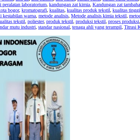
i peralatan laboratorium
,
kandungan zat kimia
,
Kandungan zat tambah
kota bogor
,
kromatografi
,
kualitas
,
kualitas produk tekstil
,
kualitas tinggi
i kestabilan warna
,
metode analisis
,
Metode analisis kimia tekstil
,
metod
alitas tekstil
,
poliester
,
produk tekstil
,
produksi tekstil
,
proses produksi
ndar mutu industri
,
standar nasional
,
tenaga ahli yang terampil
,
Titrasi 