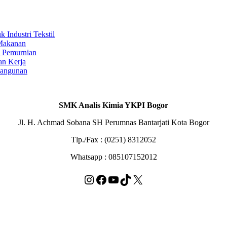
Industri Tekstil
 Makanan
s Pemurnian
an Kerja
Bangunan
SMK Analis Kimia YKPI Bogor
Jl. H. Achmad Sobana SH Perumnas Bantarjati Kota Bogor
Tlp./Fax : (0251) 8312052
Whatsapp : 085107152012
Instagram
Facebook
YouTube
TikTok
X