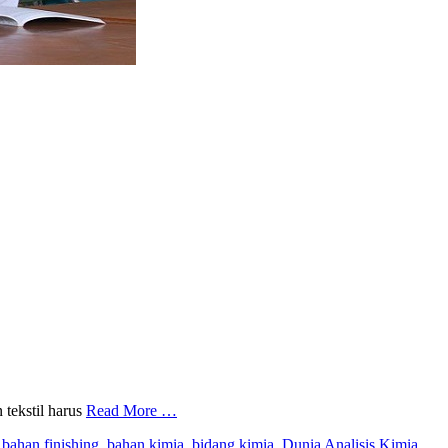
 tekstil harus
Read More …
,
bahan finishing
,
bahan kimia
,
bidang kimia
,
Dunia Analisis Kimia
,