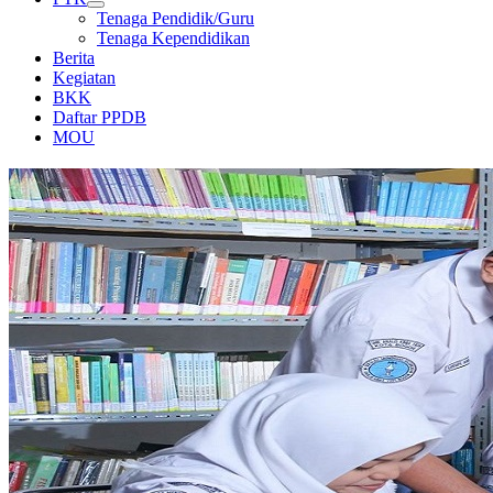
Tenaga Pendidik/Guru
Tenaga Kependidikan
Berita
Kegiatan
BKK
Daftar PPDB
MOU
PERPUSTAKAAN