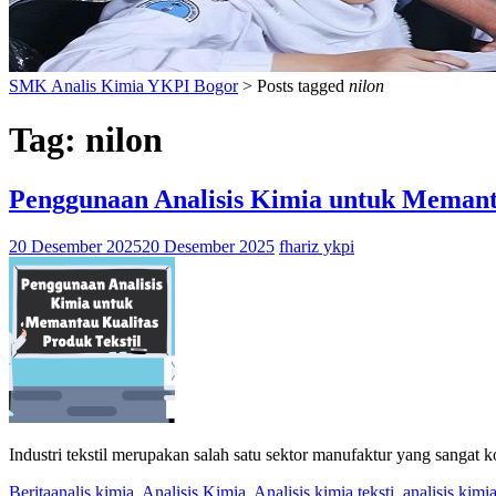
SMK Analis Kimia YKPI Bogor
>
Posts tagged
nilon
Tag:
nilon
Penggunaan Analisis Kimia untuk Memanta
20 Desember 2025
20 Desember 2025
fhariz ykpi
Industri tekstil merupakan salah satu sektor manufaktur yang sangat 
Berita
analis kimia
,
Analisis Kimia
,
Analisis kimia teksti
,
analisis kimia