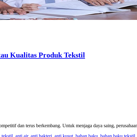
u Kualitas Produk Tekstil
kompetitif dan terus berkembang. Untuk menjaga daya saing, perusahaan
 tekstil
,
anti air
,
anti bakteri
,
anti kusut
,
bahan baku
,
bahan baku tekstil