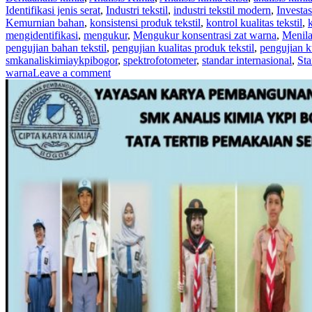
Identifikasi jenis serat
,
Industri tekstil
,
industri tekstil modern
,
Investas
Kemurnian bahan
,
konsistensi produk tekstil
,
kontrol kualitas tekstil
,
mengidentifikasi
,
mengukur
,
Mengukur konsentrasi zat warna
,
Menila
pengujian bahan tekstil
,
pengujian kualitas produk tekstil
,
pengujian ku
smkanaliskimiaykpibogor
,
spektrofotometer
,
standar internasional
,
Sta
warna
Leave a comment