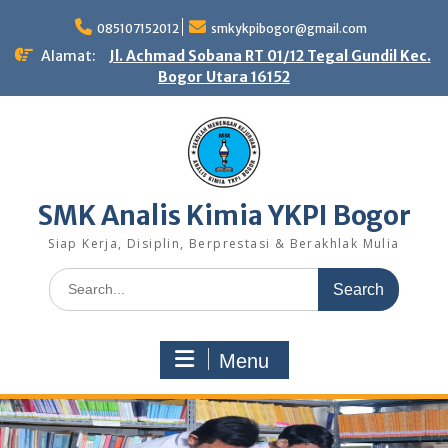
Skip
to
085107152012
smkykpibogor@gmail.com
content
Alamat:
Jl. Achmad Sobana RT 01/12 Tegal Gundil Kec.
Bogor Utara 16152
SMK Analis Kimia YKPI Bogor
Siap Kerja, Disiplin, Berprestasi & Berakhlak Mulia
Search
for:
Menu