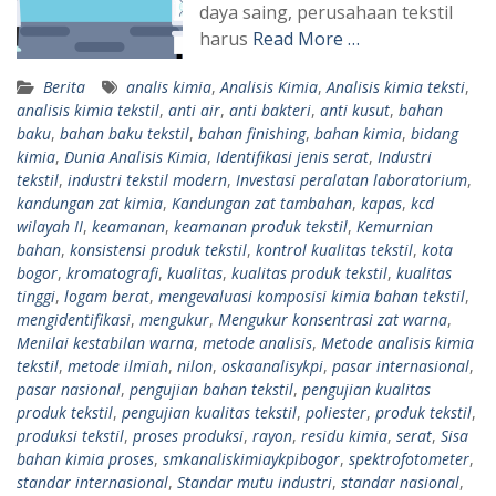
daya saing, perusahaan tekstil
harus
Read More …
Berita
analis kimia
,
Analisis Kimia
,
Analisis kimia teksti
,
analisis kimia tekstil
,
anti air
,
anti bakteri
,
anti kusut
,
bahan
baku
,
bahan baku tekstil
,
bahan finishing
,
bahan kimia
,
bidang
kimia
,
Dunia Analisis Kimia
,
Identifikasi jenis serat
,
Industri
tekstil
,
industri tekstil modern
,
Investasi peralatan laboratorium
,
kandungan zat kimia
,
Kandungan zat tambahan
,
kapas
,
kcd
wilayah II
,
keamanan
,
keamanan produk tekstil
,
Kemurnian
bahan
,
konsistensi produk tekstil
,
kontrol kualitas tekstil
,
kota
bogor
,
kromatografi
,
kualitas
,
kualitas produk tekstil
,
kualitas
tinggi
,
logam berat
,
mengevaluasi komposisi kimia bahan tekstil
,
mengidentifikasi
,
mengukur
,
Mengukur konsentrasi zat warna
,
Menilai kestabilan warna
,
metode analisis
,
Metode analisis kimia
tekstil
,
metode ilmiah
,
nilon
,
oskaanalisykpi
,
pasar internasional
,
pasar nasional
,
pengujian bahan tekstil
,
pengujian kualitas
produk tekstil
,
pengujian kualitas tekstil
,
poliester
,
produk tekstil
,
produksi tekstil
,
proses produksi
,
rayon
,
residu kimia
,
serat
,
Sisa
bahan kimia proses
,
smkanaliskimiaykpibogor
,
spektrofotometer
,
standar internasional
,
Standar mutu industri
,
standar nasional
,