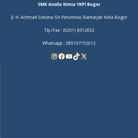
SMK Analis Kimia YKPI Bogor
Jl. H. Achmad Sobana SH Perumnas Bantarjati Kota Bogor
Tlp./Fax : (0251) 8312052
Whatsapp : 085107152012
Instagram
Facebook
YouTube
TikTok
X