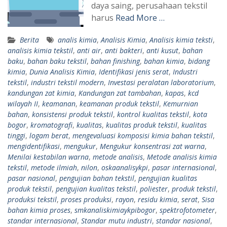
daya saing, perusahaan tekstil
harus
Read More …
Berita
analis kimia
,
Analisis Kimia
,
Analisis kimia teksti
,
analisis kimia tekstil
,
anti air
,
anti bakteri
,
anti kusut
,
bahan
baku
,
bahan baku tekstil
,
bahan finishing
,
bahan kimia
,
bidang
kimia
,
Dunia Analisis Kimia
,
Identifikasi jenis serat
,
Industri
tekstil
,
industri tekstil modern
,
Investasi peralatan laboratorium
,
kandungan zat kimia
,
Kandungan zat tambahan
,
kapas
,
kcd
wilayah II
,
keamanan
,
keamanan produk tekstil
,
Kemurnian
bahan
,
konsistensi produk tekstil
,
kontrol kualitas tekstil
,
kota
bogor
,
kromatografi
,
kualitas
,
kualitas produk tekstil
,
kualitas
tinggi
,
logam berat
,
mengevaluasi komposisi kimia bahan tekstil
,
mengidentifikasi
,
mengukur
,
Mengukur konsentrasi zat warna
,
Menilai kestabilan warna
,
metode analisis
,
Metode analisis kimia
tekstil
,
metode ilmiah
,
nilon
,
oskaanalisykpi
,
pasar internasional
,
pasar nasional
,
pengujian bahan tekstil
,
pengujian kualitas
produk tekstil
,
pengujian kualitas tekstil
,
poliester
,
produk tekstil
,
produksi tekstil
,
proses produksi
,
rayon
,
residu kimia
,
serat
,
Sisa
bahan kimia proses
,
smkanaliskimiaykpibogor
,
spektrofotometer
,
standar internasional
,
Standar mutu industri
,
standar nasional
,