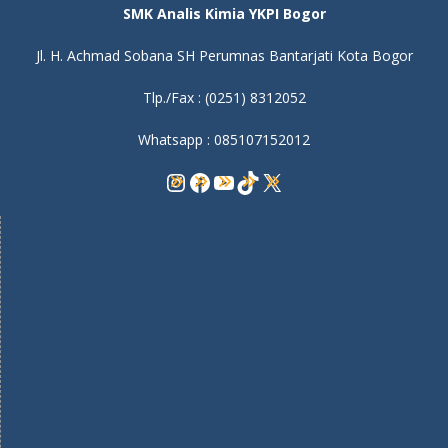
SMK Analis Kimia YKPI Bogor
Jl. H. Achmad Sobana SH Perumnas Bantarjati Kota Bogor
Tlp./Fax : (0251) 8312052
Whatsapp : 085107152012
Instagram
Facebook
YouTube
TikTok
X