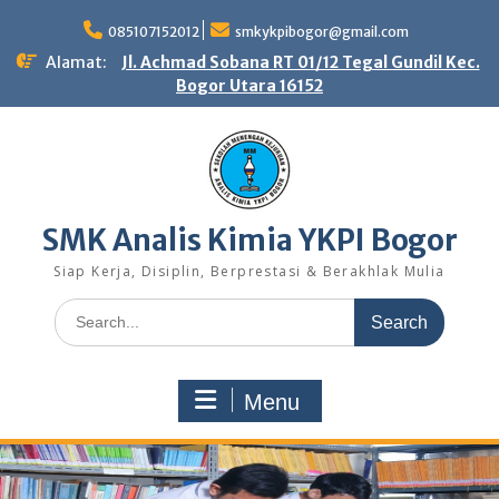
Skip
to
085107152012
smkykpibogor@gmail.com
content
Alamat:
Jl. Achmad Sobana RT 01/12 Tegal Gundil Kec.
Bogor Utara 16152
SMK Analis Kimia YKPI Bogor
Siap Kerja, Disiplin, Berprestasi & Berakhlak Mulia
Search
for:
Menu