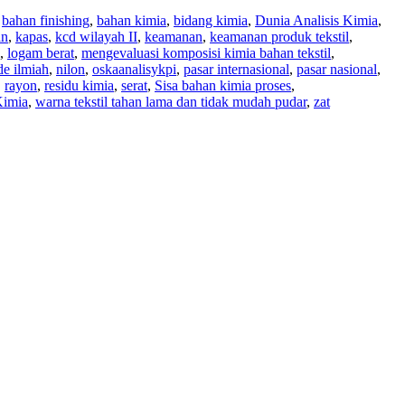
,
bahan finishing
,
bahan kimia
,
bidang kimia
,
Dunia Analisis Kimia
,
an
,
kapas
,
kcd wilayah II
,
keamanan
,
keamanan produk tekstil
,
,
logam berat
,
mengevaluasi komposisi kimia bahan tekstil
,
e ilmiah
,
nilon
,
oskaanalisykpi
,
pasar internasional
,
pasar nasional
,
,
rayon
,
residu kimia
,
serat
,
Sisa bahan kimia proses
,
Kimia
,
warna tekstil tahan lama dan tidak mudah pudar
,
zat