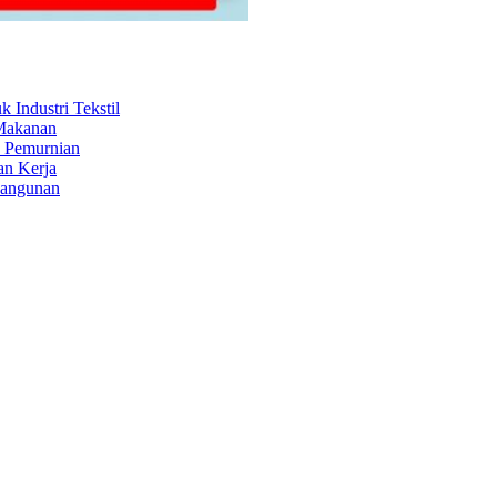
Industri Tekstil
 Makanan
s Pemurnian
an Kerja
Bangunan