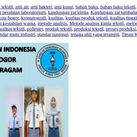
 tekstil
,
anti air
,
anti bakteri
,
anti kusut
,
bahan baku
,
bahan baku tekstil
i peralatan laboratorium
,
kandungan zat kimia
,
Kandungan zat tambah
kota bogor
,
kromatografi
,
kualitas
,
kualitas produk tekstil
,
kualitas tinggi
i kestabilan warna
,
metode analisis
,
Metode analisis kimia tekstil
,
metod
alitas tekstil
,
poliester
,
produk tekstil
,
produksi tekstil
,
proses produksi
ndar mutu industri
,
standar nasional
,
tenaga ahli yang terampil
,
Titrasi 