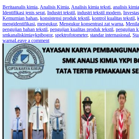
Berita
analis kimia
,
Analisis Kimia
,
Analisis kimia teksti
,
analisis kimia
Identifikasi jenis serat
,
Industri tekstil
,
industri tekstil modern
,
Investas
Kemurnian bahan
,
konsistensi produk tekstil
,
kontrol kualitas tekstil
,
mengidentifikasi
,
mengukur
,
Mengukur konsentrasi zat warna
,
Menila
pengujian bahan tekstil
,
pengujian kualitas produk tekstil
,
pengujian ku
smkanaliskimiaykpibogor
,
spektrofotometer
,
standar internasional
,
Sta
warna
Leave a comment