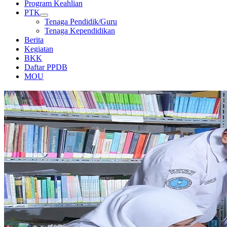
Program Keahlian
PTK
Tenaga Pendidik/Guru
Tenaga Kependidikan
Berita
Kegiatan
BKK
Daftar PPDB
MOU
PERPUSTAKAAN