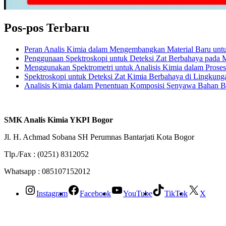
Pos-pos Terbaru
Peran Analis Kimia dalam Mengembangkan Material Baru untuk 
Penggunaan Spektroskopi untuk Deteksi Zat Berbahaya pada
Menggunakan Spektrometri untuk Analisis Kimia dalam Prose
Spektroskopi untuk Deteksi Zat Kimia Berbahaya di Lingkung
Analisis Kimia dalam Penentuan Komposisi Senyawa Bahan 
SMK Analis Kimia YKPI Bogor
Jl. H. Achmad Sobana SH Perumnas Bantarjati Kota Bogor
Tlp./Fax : (0251) 8312052
Whatsapp : 085107152012
Instagram
Facebook
YouTube
TikTok
X