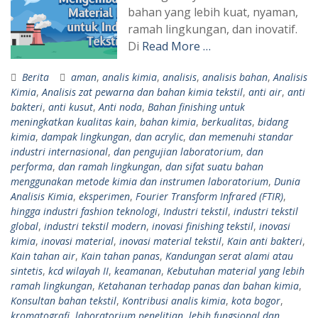
bahan yang lebih kuat, nyaman,
ramah lingkungan, dan inovatif.
Di
Read More …
Berita
aman
,
analis kimia
,
analisis
,
analisis bahan
,
Analisis
Kimia
,
Analisis zat pewarna dan bahan kimia tekstil
,
anti air
,
anti
bakteri
,
anti kusut
,
Anti noda
,
Bahan finishing untuk
meningkatkan kualitas kain
,
bahan kimia
,
berkualitas
,
bidang
kimia
,
dampak lingkungan
,
dan acrylic
,
dan memenuhi standar
industri internasional
,
dan pengujian laboratorium
,
dan
performa
,
dan ramah lingkungan
,
dan sifat suatu bahan
menggunakan metode kimia dan instrumen laboratorium
,
Dunia
Analisis Kimia
,
eksperimen
,
Fourier Transform Infrared (FTIR)
,
hingga industri fashion teknologi
,
Industri tekstil
,
industri tekstil
global
,
industri tekstil modern
,
inovasi finishing tekstil
,
inovasi
kimia
,
inovasi material
,
inovasi material tekstil
,
Kain anti bakteri
,
Kain tahan air
,
Kain tahan panas
,
Kandungan serat alami atau
sintetis
,
kcd wilayah II
,
keamanan
,
Kebutuhan material yang lebih
ramah lingkungan
,
Ketahanan terhadap panas dan bahan kimia
,
Konsultan bahan tekstil
,
Kontribusi analis kimia
,
kota bogor
,
kromatografi
,
laboratorium penelitian
,
lebih fungsional dan