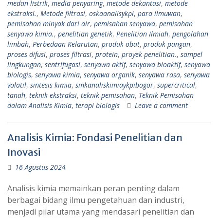
medan listrik
,
media penyaring
,
metode dekantasi
,
metode
ekstraksi.
,
Metode filtrasi
,
oskaanalisykpi
,
para ilmuwan
,
pemisahan minyak dari air
,
pemisahan senyawa
,
pemisahan
senyawa kimia.
,
penelitian genetik
,
Penelitian Ilmiah
,
pengolahan
limbah
,
Perbedaan Kelarutan
,
produk obat
,
produk pangan
,
proses difusi
,
proses filtrasi
,
protein
,
proyek penelitian.
,
sampel
lingkungan
,
sentrifugasi
,
senyawa aktif
,
senyawa bioaktif
,
senyawa
biologis
,
senyawa kimia
,
senyawa organik
,
senyawa rasa
,
senyawa
volatil
,
sintesis kimia
,
smkanaliskimiaykpibogor
,
supercritical
,
tanah
,
teknik ekstraksi
,
teknik pemisahan
,
Teknik Pemisahan
dalam Analisis Kimia
,
terapi biologis
Leave a comment
Analisis Kimia: Fondasi Penelitian dan
Inovasi
16 Agustus 2024
Analisis kimia memainkan peran penting dalam
berbagai bidang ilmu pengetahuan dan industri,
menjadi pilar utama yang mendasari penelitian dan