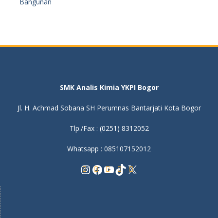
Bangunan
SMK Analis Kimia YKPI Bogor
Jl. H. Achmad Sobana SH Perumnas Bantarjati Kota Bogor
Tlp./Fax : (0251) 8312052
Whatsapp : 085107152012
Instagram
Facebook
YouTube
TikTok
X