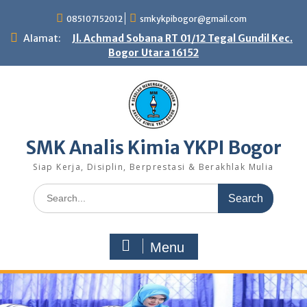
Skip
085107152012
smkykpibogor@gmail.com
to
content
Alamat:
Jl. Achmad Sobana RT 01/12 Tegal Gundil Kec.
Bogor Utara 16152
SMK Analis Kimia YKPI Bogor
Siap Kerja, Disiplin, Berprestasi & Berakhlak Mulia
Search
for:
Menu