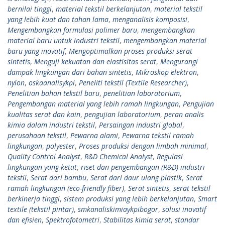
bernilai tinggi
,
material tekstil berkelanjutan
,
material tekstil
yang lebih kuat dan tahan lama
,
menganalisis komposisi
,
Mengembangkan formulasi polimer baru
,
mengembangkan
material baru untuk industri tekstil
,
mengembangkan material
baru yang inovatif
,
Mengoptimalkan proses produksi serat
sintetis
,
Menguji kekuatan dan elastisitas serat
,
Mengurangi
dampak lingkungan dari bahan sintetis
,
Mikroskop elektron
,
nylon
,
oskaanalisykpi
,
Peneliti tekstil (Textile Researcher)
,
Penelitian bahan tekstil baru
,
penelitian laboratorium
,
Pengembangan material yang lebih ramah lingkungan
,
Pengujian
kualitas serat dan kain
,
pengujian laboratorium
,
peran analis
kimia dalam industri tekstil
,
Persaingan industri global
,
perusahaan tekstil
,
Pewarna alami
,
Pewarna tekstil ramah
lingkungan
,
polyester
,
Proses produksi dengan limbah minimal
,
Quality Control Analyst
,
R&D Chemical Analyst
,
Regulasi
lingkungan yang ketat
,
riset dan pengembangan (R&D) industri
tekstil
,
Serat dari bambu
,
Serat dari daur ulang plastik
,
Serat
ramah lingkungan (eco-friendly fiber)
,
Serat sintetis
,
serat tekstil
berkinerja tinggi
,
sistem produksi yang lebih berkelanjutan
,
Smart
textile (tekstil pintar)
,
smkanaliskimiaykpibogor
,
solusi inovatif
dan efisien
,
Spektrofotometri
,
Stabilitas kimia serat
,
standar