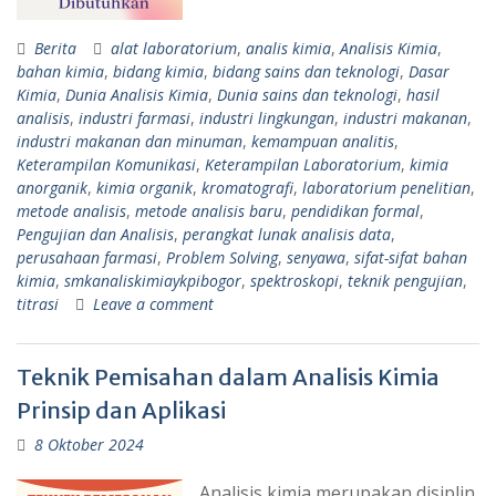
Berita
alat laboratorium
,
analis kimia
,
Analisis Kimia
,
bahan kimia
,
bidang kimia
,
bidang sains dan teknologi
,
Dasar
Kimia
,
Dunia Analisis Kimia
,
Dunia sains dan teknologi
,
hasil
analisis
,
industri farmasi
,
industri lingkungan
,
industri makanan
,
industri makanan dan minuman
,
kemampuan analitis
,
Keterampilan Komunikasi
,
Keterampilan Laboratorium
,
kimia
anorganik
,
kimia organik
,
kromatografi
,
laboratorium penelitian
,
metode analisis
,
metode analisis baru
,
pendidikan formal
,
Pengujian dan Analisis
,
perangkat lunak analisis data
,
perusahaan farmasi
,
Problem Solving
,
senyawa
,
sifat-sifat bahan
kimia
,
smkanaliskimiaykpibogor
,
spektroskopi
,
teknik pengujian
,
titrasi
Leave a comment
Teknik Pemisahan dalam Analisis Kimia
Prinsip dan Aplikasi
8 Oktober 2024
Analisis kimia merupakan disiplin