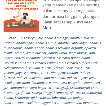
yang memainkan peran penting
dalam berbagai bidang, mulai
dari farmasi hingga lingkungan.
Salah satu tahap kunci
Read
More …
Berita
Adsorpsi
,
air
,
analisis biologis
,
analisis DNA dan
protein
,
analisis gas
,
Analisis Kimia
,
Analisis Lingkungan
,
analisis
mikrobiologi
,
analisis obat
,
analisis senyawa organik
,
aplikasi
teknik
,
aroma
,
asam nukleat
,
bahan kimia
,
bioteknologi
,
dan
udara
,
ekstrak tanaman
,
Ekstraksi
,
ekstraksi bahan alami
,
Ekstraksi Cair-Cair
,
Ekstraksi Padat-Cair
,
Ekstraksi Supercritical
,
elektroforesis
,
fase diam
,
Filtrasi
,
Filtrasi Gravitasi
,
Filtrasi
Vakum
,
gaya sentrifugal
,
HPLC
,
ilmu pengetahuan
,
industri
farmasi
,
industri makanan dan minuman
,
industri.
,
jenis-jenis
teknik pemisahan
,
kandungan vitamin
,
kcd wilayah II
,
komponen
gizi
,
kontaminan
,
kota bogor
,
kromatografi
,
Kromatografi Cair
,
Kromatografi Cair Kinerja Tinggi
,
Kromatografi Gas
,
Kromatografi
Kolom
,
Kromatografi Membran
,
laboratorium biologi
,
laboratorium penelitian
,
logam berat
,
makanan dan minuman
,