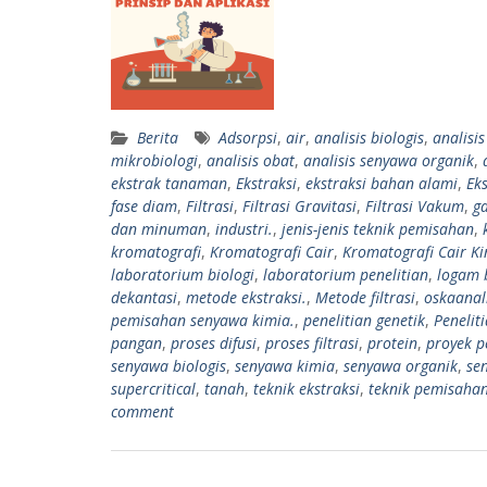
Berita
Adsorpsi
,
air
,
analisis biologis
,
analisi
mikrobiologi
,
analisis obat
,
analisis senyawa organik
,
ekstrak tanaman
,
Ekstraksi
,
ekstraksi bahan alami
,
Eks
fase diam
,
Filtrasi
,
Filtrasi Gravitasi
,
Filtrasi Vakum
,
ga
dan minuman
,
industri.
,
jenis-jenis teknik pemisahan
,
kromatografi
,
Kromatografi Cair
,
Kromatografi Cair Ki
laboratorium biologi
,
laboratorium penelitian
,
logam 
dekantasi
,
metode ekstraksi.
,
Metode filtrasi
,
oskaanal
pemisahan senyawa kimia.
,
penelitian genetik
,
Penelit
pangan
,
proses difusi
,
proses filtrasi
,
protein
,
proyek p
senyawa biologis
,
senyawa kimia
,
senyawa organik
,
se
supercritical
,
tanah
,
teknik ekstraksi
,
teknik pemisaha
comment