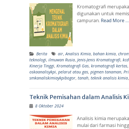
Kromatografi merupakan 
digunakan untuk memis
campuran.
Read More …
Berita
air
,
Analisis Kimia
,
bahan kimia
,
chro
teknologi
,
ilmuwan Rusia
,
Jenis-Jenis Kromatografi
,
kcd
Kinerja Tinggi
,
Kromatografi Gas
,
kromatografi kertas
oskaanalisykpi
,
pelarut atau gas
,
pigmen tanaman
,
Pr
smkanaliskimiaykpibogor
,
tanah
,
teknik analisis kimia
Teknik Pemisahan dalam Analisis Ki
8 Oktober 2024
Analisis kimia merupak
mulai dari farmasi hing