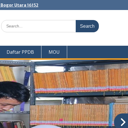
. Bogor Utara 16152
Search
for:
Daftar PPDB
MOU