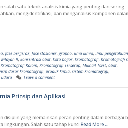
salah satu teknik analisis kimia yang penting dan sering
ahkan, mengidentifikasi, dan menganalisis komponen dala
ma
,
fase bergerak
,
fase stasioner
,
grapho
,
ilmu kimia
,
ilmu pengetahuan
 wilayah II
,
konsentrasi obat
,
kota bogor
,
kromatografi
,
Kromatografi C
,
Kromatografi Kolom
,
Kromatografi Terserap
,
Mikhail Tsvet
,
obat
,
insip dasar kromatografi
,
produk kimia
,
sistem kromatografi
,
,
udara
Leave a comment
mia Prinsip dan Aplikasi
an disiplin yang memainkan peran penting dalam berbagai b
ga lingkungan. Salah satu tahap kunci
Read More …