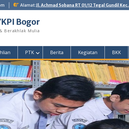
om
Alamat:
Jl. Achmad Sobana RT 01/12 Tegal Gundil Kec
YKPI Bogor
 & Berakhlak Mulia
hlian
PTK
Berita
Kegiatan
BKK