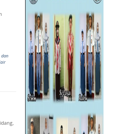
m
 dan
air
idang,