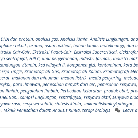
s DNA dan protein
,
analisis gas
,
Analisis Kimia
,
Analisis Lingkungan
,
anal
aplikasi teknik
,
aroma
,
asam nukleat
,
bahan kimia
,
bioteknologi
,
dan u
traksi Cair-Cair
,
Ekstraksi Padat-Cair
,
Ekstraksi Supercritical
,
elektrofor
ya sentrifugal
,
HPLC
,
ilmu pengetahuan
,
industri farmasi
,
industri ma
kandungan vitamin
,
kcd wilayah II
,
komponen gizi
,
kontaminan
,
kota b
nerja Tinggi
,
Kromatografi Gas
,
Kromatografi Kolom
,
Kromatografi Me
berat
,
makanan dan minuman
,
medan listrik
,
media penyaring
,
metod
isykpi
,
para ilmuwan
,
pemisahan minyak dari air
,
pemisahan senyawa
,
ian Ilmiah
,
pengolahan limbah
,
Perbedaan Kelarutan
,
produk obat
,
pro
enelitian.
,
sampel lingkungan
,
sentrifugasi
,
senyawa aktif
,
senyawa bioa
nyawa rasa
,
senyawa volatil
,
sintesis kimia
,
smkanaliskimiaykpibogor
,
n
,
Teknik Pemisahan dalam Analisis Kimia
,
terapi biologis
Leave a