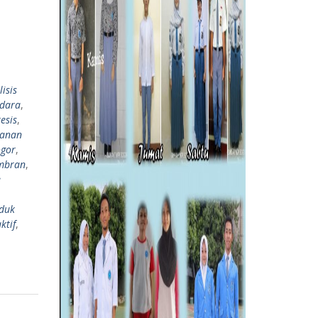
isis
dara
,
esis
,
kanan
ogor
,
mbran
,
e
duk
ktif
,