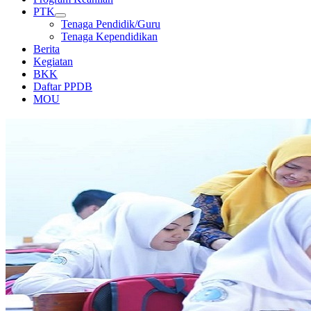
PTK
Tenaga Pendidik/Guru
Tenaga Kependidikan
Berita
Kegiatan
BKK
Daftar PPDB
MOU
KEGIATAN BELAJAR MENGAJAR