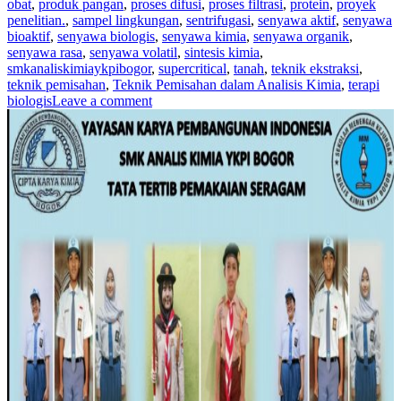
obat
,
produk pangan
,
proses difusi
,
proses filtrasi
,
protein
,
proyek
penelitian.
,
sampel lingkungan
,
sentrifugasi
,
senyawa aktif
,
senyawa
bioaktif
,
senyawa biologis
,
senyawa kimia
,
senyawa organik
,
senyawa rasa
,
senyawa volatil
,
sintesis kimia
,
smkanaliskimiaykpibogor
,
supercritical
,
tanah
,
teknik ekstraksi
,
teknik pemisahan
,
Teknik Pemisahan dalam Analisis Kimia
,
terapi
biologis
Leave a comment