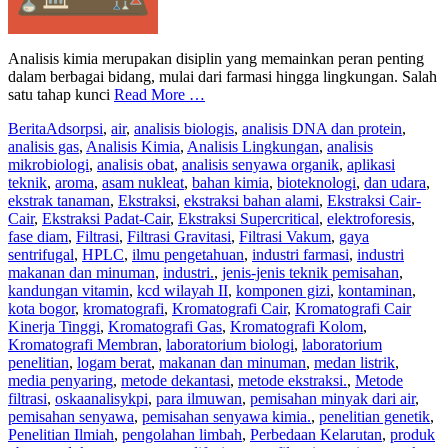
Analisis kimia merupakan disiplin yang memainkan peran penting
dalam berbagai bidang, mulai dari farmasi hingga lingkungan. Salah
satu tahap kunci
Read More …
Berita
Adsorpsi
,
air
,
analisis biologis
,
analisis DNA dan protein
,
analisis gas
,
Analisis Kimia
,
Analisis Lingkungan
,
analisis
mikrobiologi
,
analisis obat
,
analisis senyawa organik
,
aplikasi
teknik
,
aroma
,
asam nukleat
,
bahan kimia
,
bioteknologi
,
dan udara
,
ekstrak tanaman
,
Ekstraksi
,
ekstraksi bahan alami
,
Ekstraksi Cair-
Cair
,
Ekstraksi Padat-Cair
,
Ekstraksi Supercritical
,
elektroforesis
,
fase diam
,
Filtrasi
,
Filtrasi Gravitasi
,
Filtrasi Vakum
,
gaya
sentrifugal
,
HPLC
,
ilmu pengetahuan
,
industri farmasi
,
industri
makanan dan minuman
,
industri.
,
jenis-jenis teknik pemisahan
,
kandungan vitamin
,
kcd wilayah II
,
komponen gizi
,
kontaminan
,
kota bogor
,
kromatografi
,
Kromatografi Cair
,
Kromatografi Cair
Kinerja Tinggi
,
Kromatografi Gas
,
Kromatografi Kolom
,
Kromatografi Membran
,
laboratorium biologi
,
laboratorium
penelitian
,
logam berat
,
makanan dan minuman
,
medan listrik
,
media penyaring
,
metode dekantasi
,
metode ekstraksi.
,
Metode
filtrasi
,
oskaanalisykpi
,
para ilmuwan
,
pemisahan minyak dari air
,
pemisahan senyawa
,
pemisahan senyawa kimia.
,
penelitian genetik
,
Penelitian Ilmiah
,
pengolahan limbah
,
Perbedaan Kelarutan
,
produk