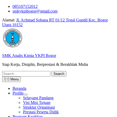
Skip
085107152012
to
smkykpibogor@gmail.com
content
Alamat:
Jl. Achmad Sobana RT 01/12 Tegal Gundil Kec. Bogor
Utara 16152
SMK Analis Kimia YKPI Bogor
Siap Kerja, Disiplin, Berprestasi & Berakhlak Mulia
Search
for:
Menu
Beranda
Profile
Selayang Pandang
Visi Misi Tujuan
Struktur Organisasi
Prestasi Peserta Didik
Program Keahlian