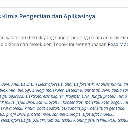
s Kimia Pengertian dan Aplikasinya
n salah satu teknik yang sangat penting dalam analisis kim
s biokimia dan molekuler. Teknik ini menggunakan
Read Mor
s DNA
,
Analisis Enzim Elektroforesis
,
analisis forensik
,
Analisis Kimia
,
an
biokimia
,
biologi
,
biologi molekuler
,
Deteksi Kuantitatif
,
DNA
,
dunia sa
s gel agarosa
,
elektroforesis kapiler
,
fragmen DNA
,
fungsi protein
,
ilmu 
rik fokus
,
jejak DNA
,
kcd wilayah II
,
konsentrasi molekul
,
kota bogor
,
m
ekul-molekul kimia
,
obat-obatan
,
oskaanalisykpi
,
penelitian genetika
,
sis
,
profil DNA
,
protein
,
RNA
,
sampel biologis
,
sifat-sifat molekul
,
 elektroforesis gel poliakrilamida
,
teknik kloning gen
,
teknik PCR
,
tekni