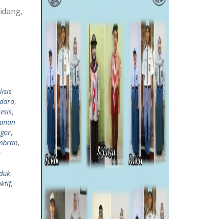
idang,
isis
dara
,
esis
,
kanan
ogor
,
mbran
,
e
duk
ktif
,