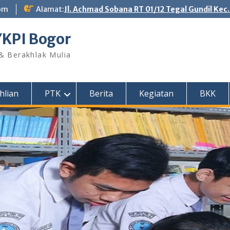
om
Alamat:
Jl. Achmad Sobana RT 01/12 Tegal Gundil Kec
YKPI Bogor
 & Berakhlak Mulia
hlian
PTK
Berita
Kegiatan
BKK