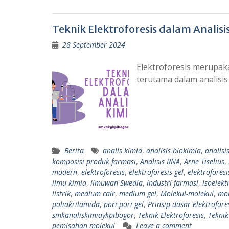
Teknik Elektroforesis dalam Analisi
28 September 2024
Elektroforesis merupaka
terutama dalam analisi
Berita
analis kimia
,
analisis biokimia
,
analisi
komposisi produk farmasi
,
Analisis RNA
,
Arne Tiselius
,
modern
,
elektroforesis
,
elektroforesis gel
,
elektroforesi
ilmu kimia
,
ilmuwan Swedia
,
industri farmasi
,
isoelekt
listrik
,
medium cair
,
medium gel
,
Molekul-molekul
,
mol
poliakrilamida
,
pori-pori gel
,
Prinsip dasar elektrofore
smkanaliskimiaykpibogor
,
Teknik Elektroforesis
,
Teknik
pemisahan molekul
Leave a comment