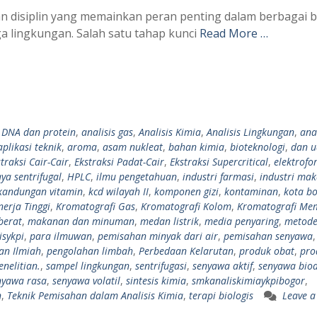
an disiplin yang memainkan peran penting dalam berbagai b
ga lingkungan. Salah satu tahap kunci
Read More …
s DNA dan protein
,
analisis gas
,
Analisis Kimia
,
Analisis Lingkungan
,
anal
aplikasi teknik
,
aroma
,
asam nukleat
,
bahan kimia
,
bioteknologi
,
dan u
traksi Cair-Cair
,
Ekstraksi Padat-Cair
,
Ekstraksi Supercritical
,
elektrofor
ya sentrifugal
,
HPLC
,
ilmu pengetahuan
,
industri farmasi
,
industri ma
kandungan vitamin
,
kcd wilayah II
,
komponen gizi
,
kontaminan
,
kota b
nerja Tinggi
,
Kromatografi Gas
,
Kromatografi Kolom
,
Kromatografi Me
berat
,
makanan dan minuman
,
medan listrik
,
media penyaring
,
metod
isykpi
,
para ilmuwan
,
pemisahan minyak dari air
,
pemisahan senyawa
,
ian Ilmiah
,
pengolahan limbah
,
Perbedaan Kelarutan
,
produk obat
,
pro
enelitian.
,
sampel lingkungan
,
sentrifugasi
,
senyawa aktif
,
senyawa bioa
nyawa rasa
,
senyawa volatil
,
sintesis kimia
,
smkanaliskimiaykpibogor
,
n
,
Teknik Pemisahan dalam Analisis Kimia
,
terapi biologis
Leave a