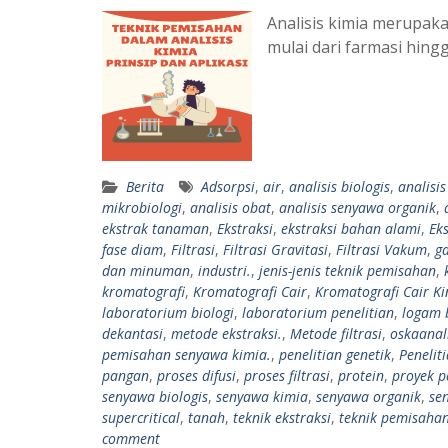
Analisis kimia merupak
mulai dari farmasi hing
Berita
Adsorpsi
,
air
,
analisis biologis
,
analisi
mikrobiologi
,
analisis obat
,
analisis senyawa organik
,
ekstrak tanaman
,
Ekstraksi
,
ekstraksi bahan alami
,
Eks
fase diam
,
Filtrasi
,
Filtrasi Gravitasi
,
Filtrasi Vakum
,
ga
dan minuman
,
industri.
,
jenis-jenis teknik pemisahan
,
kromatografi
,
Kromatografi Cair
,
Kromatografi Cair Ki
laboratorium biologi
,
laboratorium penelitian
,
logam 
dekantasi
,
metode ekstraksi.
,
Metode filtrasi
,
oskaanal
pemisahan senyawa kimia.
,
penelitian genetik
,
Penelit
pangan
,
proses difusi
,
proses filtrasi
,
protein
,
proyek p
senyawa biologis
,
senyawa kimia
,
senyawa organik
,
se
supercritical
,
tanah
,
teknik ekstraksi
,
teknik pemisaha
comment