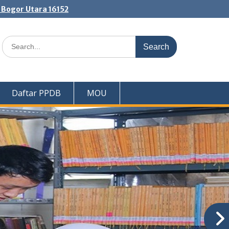
. Bogor Utara 16152
Search
for:
Daftar PPDB
MOU