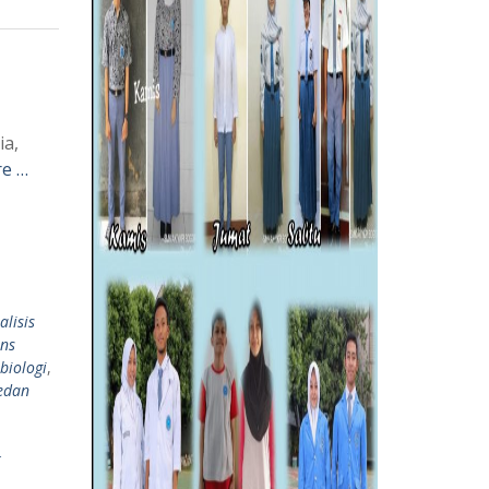
ia,
e …
alisis
ins
biologi
,
edan
k