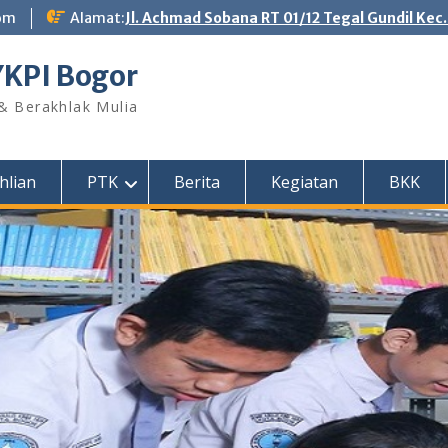
om
Alamat:
Jl. Achmad Sobana RT 01/12 Tegal Gundil Kec
YKPI Bogor
 & Berakhlak Mulia
hlian
PTK
Berita
Kegiatan
BKK