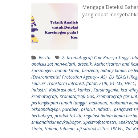
Mengapa Deteksi Bahan
yang dapat menyebabka
Berita
2. Kromatografi Cair Kinerja Tinggi
,
al
analisis zat non-volatil
,
arsenik
,
Authorisation and Rest
karsinogen
,
bahan kimia
,
benzena
,
bidang kimia
,
bisfe
(Environmental Protection Agency – AS)
,
EU REACH (Regi
Fourier Transform Infrared
,
ftalat
,
FTIR
,
GC-MS
,
HPLC
,
industri
,
Kalibrasi alat
,
kanker
,
Karsinogenik
,
kcd wilay
kromatografi
,
Kromatografi Gas
,
kromatografi gas unt
perlengkapan rumah tangga
,
makanan
,
makanan kem
oskaanalisykpi
,
paraben
,
pelarut industri
,
pengawet sin
berbahaya
,
produk tekstil
,
regulasi bahan kimia berb
smkanaliskimiaykpibogor
,
Spektrofotometri
,
Spektrofo
kimia
,
timbal
,
toluena
,
uji sitotoksisitas
,
UV-Vis
,
Zat Ka