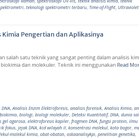
ektroskopi Raman
,
spektroskopi UV-Vis
,
teknik analisis kimia
,
teknik
spektrometri
,
teknologi spektrometri terbaru
,
Time-of-Flight
,
Ultraviolet
s Kimia Pengertian dan Aplikasinya
n salah satu teknik yang sangat penting dalam analisis kim
s biokimia dan molekuler. Teknik ini menggunakan
Read Mor
s DNA
,
Analisis Enzim Elektroforesis
,
analisis forensik
,
Analisis Kimia
,
an
biokimia
,
biologi
,
biologi molekuler
,
Deteksi Kuantitatif
,
DNA
,
dunia sa
s gel agarosa
,
elektroforesis kapiler
,
fragmen DNA
,
fungsi protein
,
ilmu 
rik fokus
,
jejak DNA
,
kcd wilayah II
,
konsentrasi molekul
,
kota bogor
,
m
ekul-molekul kimia
,
obat-obatan
,
oskaanalisykpi
,
penelitian genetika
,