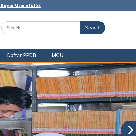
. Bogor Utara 16152
Search
for:
Daftar PPDB
MOU