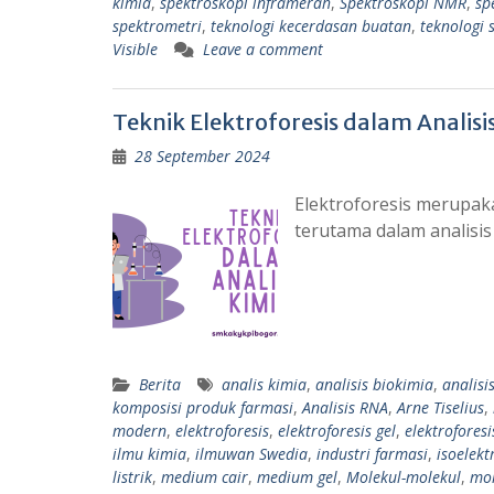
kimia
,
spektroskopi inframerah
,
Spektroskopi NMR
,
sp
spektrometri
,
teknologi kecerdasan buatan
,
teknologi 
Visible
Leave a comment
Teknik Elektroforesis dalam Analisi
28 September 2024
Elektroforesis merupaka
terutama dalam analisi
Berita
analis kimia
,
analisis biokimia
,
analisi
komposisi produk farmasi
,
Analisis RNA
,
Arne Tiselius
,
modern
,
elektroforesis
,
elektroforesis gel
,
elektroforesi
ilmu kimia
,
ilmuwan Swedia
,
industri farmasi
,
isoelekt
listrik
,
medium cair
,
medium gel
,
Molekul-molekul
,
mol