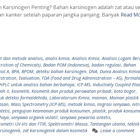
 Karsinogen Penting? Bahan karsinogen adalah zat atau s
n kanker setelah paparan jangka panjang. Banyak
Read Mo
at dan metode analisis
,
analis kimia
,
Analisis Kimia
,
Analisis Logam Ber
riction of Chemicals)
,
Badan POM (Indonesia)
,
badan regulasi
,
Bahan
nol A
,
BPA
,
BPOM
,
deteksi bahan karsinogen
,
DNA
,
Dunia Analisis Kimia
stration
,
Evaluation
,
FDA (Food and Drug Administration – AS)
,
formal
HPLC untuk analisis bahan berbahaya
,
ICP-MS
,
Inductively Coupled Pl
ah II
,
kosmetik
,
Kosmetik dan produk perawatan pribadi
,
kota bogor
,
uk deteksi formaldehida
,
Laboratorium Kimia
,
mainan
,
Mainan plastik
asan
,
Mass Spectrometry (ICP-MS)
,
metode kimia
,
migrasi senyawa
,
nit
tetis
,
pengujian keamanan produk konsumen
,
plastik
,
produk konsum
ahaya
,
senyawa organik volatil
,
senyawa pewarna sintetis
,
tometri UV-Vis dan FTIR
,
Spektrometri Massa
,
Tantangan utama
,
teknik
rsinogenik
,
zat karsinogenik dalam kosmetik
Leave a comment