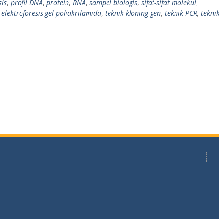
sis
,
profil DNA
,
protein
,
RNA
,
sampel biologis
,
sifat-sifat molekul
,
 elektroforesis gel poliakrilamida
,
teknik kloning gen
,
teknik PCR
,
tekni