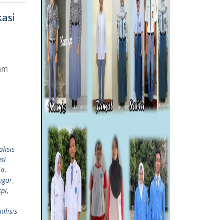
asi
lam
lisis
si
ia
,
ogor
,
kpi
,
alisis