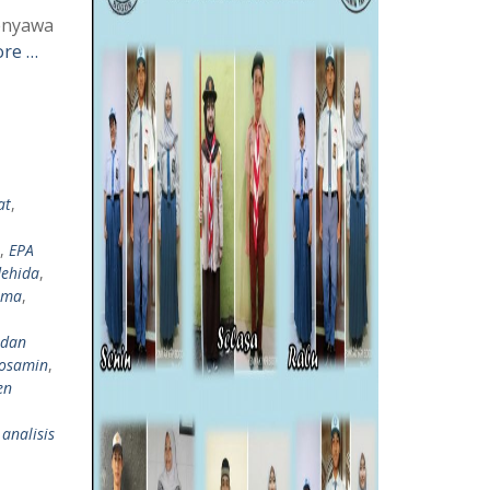
enyawa
re …
at
,
,
EPA
dehida
,
asma
,
 dan
rosamin
,
en
 analisis