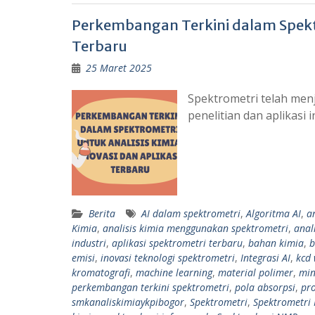
Perkembangan Terkini dalam Spektro
Terbaru
25 Maret 2025
Spektrometri telah menj
penelitian dan aplikasi
Berita
AI dalam spektrometri
,
Algoritma AI
,
a
Kimia
,
analisis kimia menggunakan spektrometri
,
anal
industri
,
aplikasi spektrometri terbaru
,
bahan kimia
,
b
emisi
,
inovasi teknologi spektrometri
,
Integrasi AI
,
kcd 
kromatografi
,
machine learning
,
material polimer
,
min
perkembangan terkini spektrometri
,
pola absorpsi
,
pro
smkanaliskimiaykpibogor
,
Spektrometri
,
Spektrometri