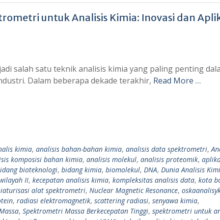
metri untuk Analisis Kimia: Inovasi dan Aplik
adi salah satu teknik analisis kimia yang paling penting da
 industri. Dalam beberapa dekade terakhir,
Read More …
nalis kimia
,
analisis bahan-bahan kimia
,
analisis data spektrometri
,
Ana
isis komposisi bahan kimia
,
analisis molekul
,
analisis proteomik
,
aplika
idang bioteknologi
,
bidang kimia
,
biomolekul
,
DNA
,
Dunia Analisis Kim
wilayah II
,
kecepatan analisis kimia
,
kompleksitas analisis data
,
kota b
iaturisasi alat spektrometri
,
Nuclear Magnetic Resonance
,
oskaanalisy
tein
,
radiasi elektromagnetik
,
scattering radiasi
,
senyawa kimia
,
 Massa
,
Spektrometri Massa Berkecepatan Tinggi
,
spektrometri untuk an