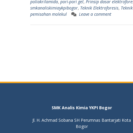
poliakrilamida
,
pori-pori gel
,
Prinsip dasar elektrofore
smkanaliskimiaykpibogor
,
Teknik Elektroforesis
,
Teknik
pemisahan molekul
Leave a comment
SMK Analis Kimia YKPI Bogor
Jl. H. Achmad Sobana SH Perumnas Bantarjati Kota
Bogor