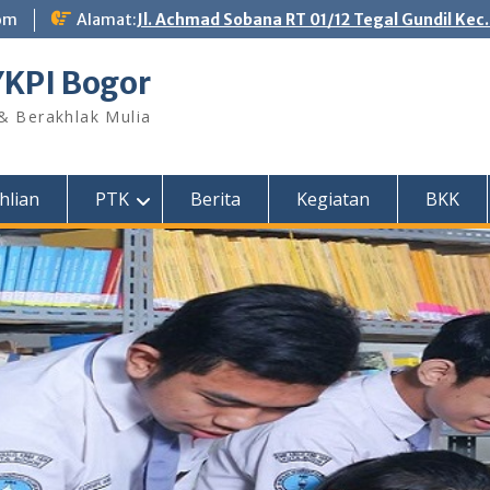
om
Alamat:
Jl. Achmad Sobana RT 01/12 Tegal Gundil Kec
YKPI Bogor
 & Berakhlak Mulia
hlian
PTK
Berita
Kegiatan
BKK