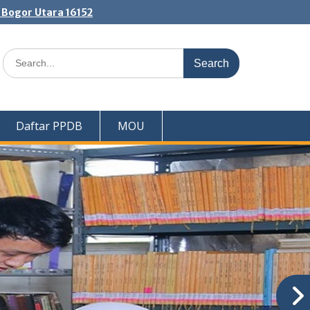
. Bogor Utara 16152
Search
for:
Daftar PPDB
MOU