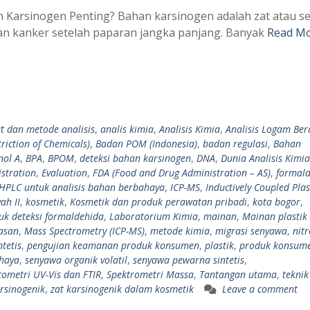
 Karsinogen Penting? Bahan karsinogen adalah zat atau s
n kanker setelah paparan jangka panjang. Banyak
Read Mo
at dan metode analisis
,
analis kimia
,
Analisis Kimia
,
Analisis Logam Ber
riction of Chemicals)
,
Badan POM (Indonesia)
,
badan regulasi
,
Bahan
nol A
,
BPA
,
BPOM
,
deteksi bahan karsinogen
,
DNA
,
Dunia Analisis Kimia
stration
,
Evaluation
,
FDA (Food and Drug Administration – AS)
,
formal
HPLC untuk analisis bahan berbahaya
,
ICP-MS
,
Inductively Coupled Pl
ah II
,
kosmetik
,
Kosmetik dan produk perawatan pribadi
,
kota bogor
,
uk deteksi formaldehida
,
Laboratorium Kimia
,
mainan
,
Mainan plastik
asan
,
Mass Spectrometry (ICP-MS)
,
metode kimia
,
migrasi senyawa
,
nit
tetis
,
pengujian keamanan produk konsumen
,
plastik
,
produk konsum
ahaya
,
senyawa organik volatil
,
senyawa pewarna sintetis
,
tometri UV-Vis dan FTIR
,
Spektrometri Massa
,
Tantangan utama
,
teknik
rsinogenik
,
zat karsinogenik dalam kosmetik
Leave a comment