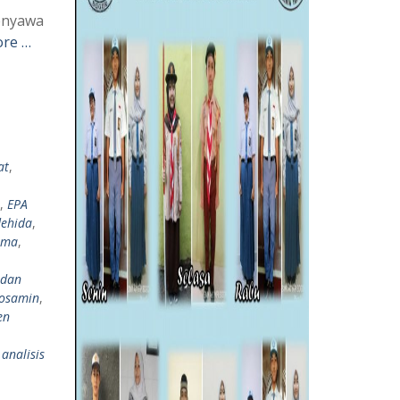
enyawa
re …
at
,
,
EPA
dehida
,
asma
,
 dan
rosamin
,
en
 analisis