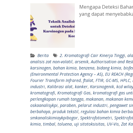
Mengapa Deteksi Bahan
yang dapat menyebabka
Berita
2. Kromatografi Cair Kinerja Tinggi
,
al
analisis zat non-volatil
,
arsenik
,
Authorisation and Rest
karsinogen
,
bahan kimia
,
benzena
,
bidang kimia
,
bisfe
(Environmental Protection Agency – AS)
,
EU REACH (Regi
Fourier Transform Infrared
,
ftalat
,
FTIR
,
GC-MS
,
HPLC
,
industri
,
Kalibrasi alat
,
kanker
,
Karsinogenik
,
kcd wilay
kromatografi
,
Kromatografi Gas
,
kromatografi gas unt
perlengkapan rumah tangga
,
makanan
,
makanan kem
oskaanalisykpi
,
paraben
,
pelarut industri
,
pengawet sin
berbahaya
,
produk tekstil
,
regulasi bahan kimia berb
smkanaliskimiaykpibogor
,
Spektrofotometri
,
Spektrofo
kimia
,
timbal
,
toluena
,
uji sitotoksisitas
,
UV-Vis
,
Zat Ka