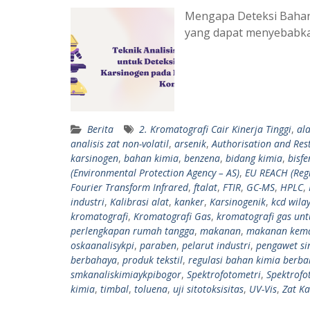
Mengapa Deteksi Bahan
yang dapat menyebabka
Berita
2. Kromatografi Cair Kinerja Tinggi
,
al
analisis zat non-volatil
,
arsenik
,
Authorisation and Rest
karsinogen
,
bahan kimia
,
benzena
,
bidang kimia
,
bisfe
(Environmental Protection Agency – AS)
,
EU REACH (Regi
Fourier Transform Infrared
,
ftalat
,
FTIR
,
GC-MS
,
HPLC
,
industri
,
Kalibrasi alat
,
kanker
,
Karsinogenik
,
kcd wilay
kromatografi
,
Kromatografi Gas
,
kromatografi gas unt
perlengkapan rumah tangga
,
makanan
,
makanan kem
oskaanalisykpi
,
paraben
,
pelarut industri
,
pengawet sin
berbahaya
,
produk tekstil
,
regulasi bahan kimia berb
smkanaliskimiaykpibogor
,
Spektrofotometri
,
Spektrofo
kimia
,
timbal
,
toluena
,
uji sitotoksisitas
,
UV-Vis
,
Zat Ka