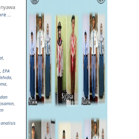
enyawa
re …
at
,
,
EPA
dehida
,
asma
,
 dan
rosamin
,
en
 analisis