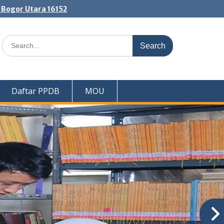
. Bogor Utara 16152
Search
for:
Daftar PPDB
MOU