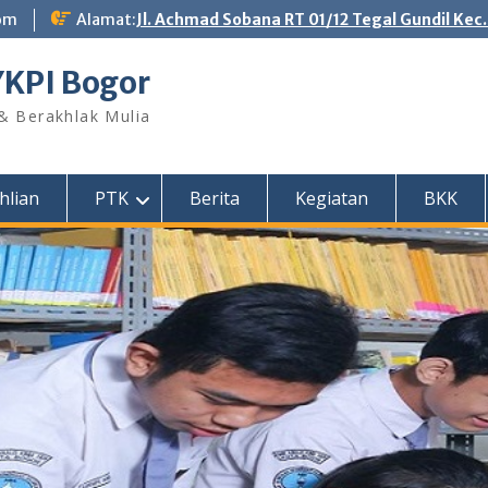
om
Alamat:
Jl. Achmad Sobana RT 01/12 Tegal Gundil Kec
YKPI Bogor
 & Berakhlak Mulia
hlian
PTK
Berita
Kegiatan
BKK