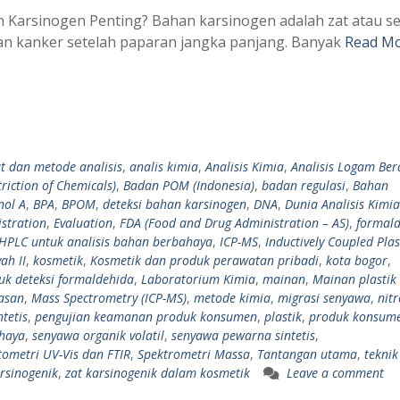
 Karsinogen Penting? Bahan karsinogen adalah zat atau s
n kanker setelah paparan jangka panjang. Banyak
Read Mo
at dan metode analisis
,
analis kimia
,
Analisis Kimia
,
Analisis Logam Ber
riction of Chemicals)
,
Badan POM (Indonesia)
,
badan regulasi
,
Bahan
nol A
,
BPA
,
BPOM
,
deteksi bahan karsinogen
,
DNA
,
Dunia Analisis Kimia
stration
,
Evaluation
,
FDA (Food and Drug Administration – AS)
,
formal
HPLC untuk analisis bahan berbahaya
,
ICP-MS
,
Inductively Coupled Pl
ah II
,
kosmetik
,
Kosmetik dan produk perawatan pribadi
,
kota bogor
,
uk deteksi formaldehida
,
Laboratorium Kimia
,
mainan
,
Mainan plastik
asan
,
Mass Spectrometry (ICP-MS)
,
metode kimia
,
migrasi senyawa
,
nit
tetis
,
pengujian keamanan produk konsumen
,
plastik
,
produk konsum
ahaya
,
senyawa organik volatil
,
senyawa pewarna sintetis
,
tometri UV-Vis dan FTIR
,
Spektrometri Massa
,
Tantangan utama
,
teknik
rsinogenik
,
zat karsinogenik dalam kosmetik
Leave a comment