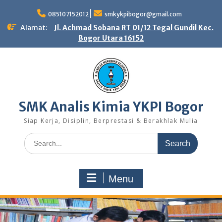
Skip
to
085107152012
smkykpibogor@gmail.com
content
Alamat:
Jl. Achmad Sobana RT 01/12 Tegal Gundil Kec.
Bogor Utara 16152
SMK Analis Kimia YKPI Bogor
Siap Kerja, Disiplin, Berprestasi & Berakhlak Mulia
Search
for:
Menu