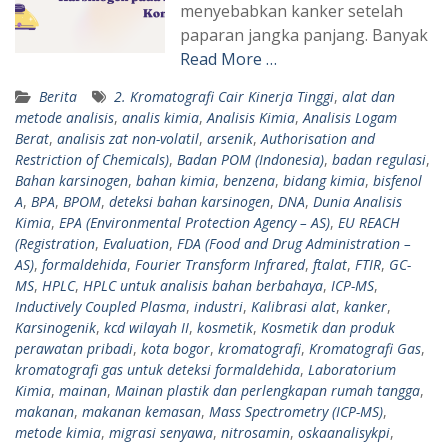
menyebabkan kanker setelah
paparan jangka panjang. Banyak
Read More …
Berita
2. Kromatografi Cair Kinerja Tinggi
,
alat dan
metode analisis
,
analis kimia
,
Analisis Kimia
,
Analisis Logam
Berat
,
analisis zat non-volatil
,
arsenik
,
Authorisation and
Restriction of Chemicals)
,
Badan POM (Indonesia)
,
badan regulasi
,
Bahan karsinogen
,
bahan kimia
,
benzena
,
bidang kimia
,
bisfenol
A
,
BPA
,
BPOM
,
deteksi bahan karsinogen
,
DNA
,
Dunia Analisis
Kimia
,
EPA (Environmental Protection Agency – AS)
,
EU REACH
(Registration
,
Evaluation
,
FDA (Food and Drug Administration –
AS)
,
formaldehida
,
Fourier Transform Infrared
,
ftalat
,
FTIR
,
GC-
MS
,
HPLC
,
HPLC untuk analisis bahan berbahaya
,
ICP-MS
,
Inductively Coupled Plasma
,
industri
,
Kalibrasi alat
,
kanker
,
Karsinogenik
,
kcd wilayah II
,
kosmetik
,
Kosmetik dan produk
perawatan pribadi
,
kota bogor
,
kromatografi
,
Kromatografi Gas
,
kromatografi gas untuk deteksi formaldehida
,
Laboratorium
Kimia
,
mainan
,
Mainan plastik dan perlengkapan rumah tangga
,
makanan
,
makanan kemasan
,
Mass Spectrometry (ICP-MS)
,
metode kimia
,
migrasi senyawa
,
nitrosamin
,
oskaanalisykpi
,