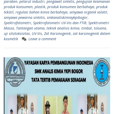
paraben
,
pelarut industri
,
pengawet sintetis
,
pengujian keamanan
produk konsumen
,
plastik
,
produk konsumen berbahaya
,
produk
tekstil
,
regulasi bahan kimia berbahaya
,
senyawa organik volatil
,
senyawa pewarna sintetis
,
smkanaliskimiaykpibogor
,
Spektrofotometri
,
Spektrofotometri UV-Vis dan FTIR
,
Spektrometri
Massa
,
Tantangan utama
,
teknik analisis kimia
,
timbal
,
toluena
,
uji sitotoksisitas
,
UV-Vis
,
Zat Karsinogenik
,
zat karsinogenik dalam
kosmetik
Leave a comment