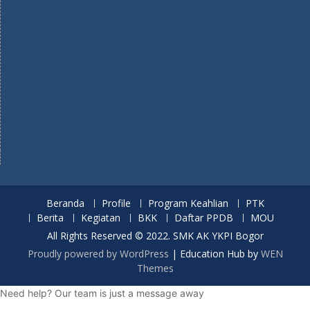
Beranda
Profile
Program Keahlian
PTK
Berita
Kegiatan
BKK
Daftar PPDB
MOU
All Rights Reserved © 2022. SMK AK YKPI Bogor
Proudly powered by WordPress
|
Education Hub by
WEN
Themes
Need help? Our team is just a message away