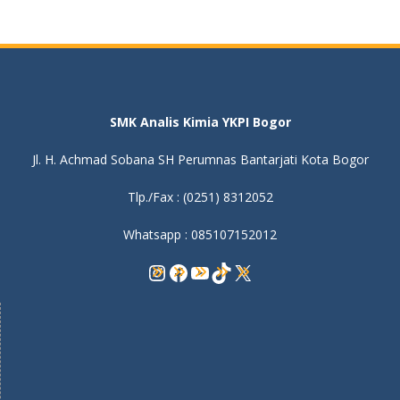
SMK Analis Kimia YKPI Bogor
Jl. H. Achmad Sobana SH Perumnas Bantarjati Kota Bogor
Tlp./Fax : (0251) 8312052
Whatsapp : 085107152012
Instagram
Facebook
YouTube
TikTok
X