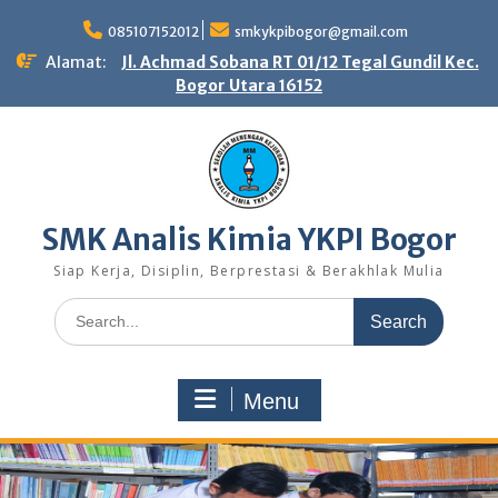
Skip
to
085107152012
smkykpibogor@gmail.com
content
Alamat:
Jl. Achmad Sobana RT 01/12 Tegal Gundil Kec.
Bogor Utara 16152
SMK Analis Kimia YKPI Bogor
Siap Kerja, Disiplin, Berprestasi & Berakhlak Mulia
Search
for:
Menu