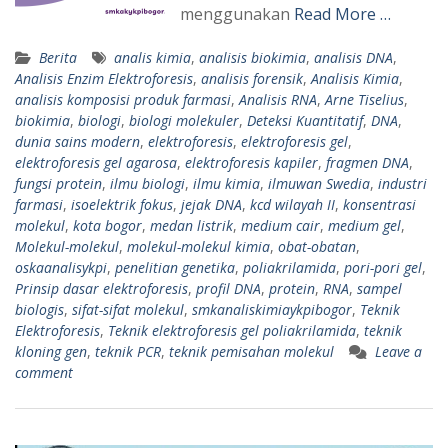
menggunakan
Read More …
Berita
analis kimia
,
analisis biokimia
,
analisis DNA
,
Analisis Enzim Elektroforesis
,
analisis forensik
,
Analisis Kimia
,
analisis komposisi produk farmasi
,
Analisis RNA
,
Arne Tiselius
,
biokimia
,
biologi
,
biologi molekuler
,
Deteksi Kuantitatif
,
DNA
,
dunia sains modern
,
elektroforesis
,
elektroforesis gel
,
elektroforesis gel agarosa
,
elektroforesis kapiler
,
fragmen DNA
,
fungsi protein
,
ilmu biologi
,
ilmu kimia
,
ilmuwan Swedia
,
industri
farmasi
,
isoelektrik fokus
,
jejak DNA
,
kcd wilayah II
,
konsentrasi
molekul
,
kota bogor
,
medan listrik
,
medium cair
,
medium gel
,
Molekul-molekul
,
molekul-molekul kimia
,
obat-obatan
,
oskaanalisykpi
,
penelitian genetika
,
poliakrilamida
,
pori-pori gel
,
Prinsip dasar elektroforesis
,
profil DNA
,
protein
,
RNA
,
sampel
biologis
,
sifat-sifat molekul
,
smkanaliskimiaykpibogor
,
Teknik
Elektroforesis
,
Teknik elektroforesis gel poliakrilamida
,
teknik
kloning gen
,
teknik PCR
,
teknik pemisahan molekul
Leave a
comment