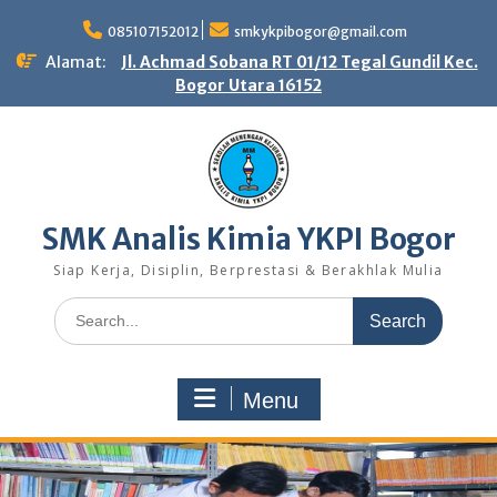
Skip
to
085107152012
smkykpibogor@gmail.com
content
Alamat:
Jl. Achmad Sobana RT 01/12 Tegal Gundil Kec.
Bogor Utara 16152
SMK Analis Kimia YKPI Bogor
Siap Kerja, Disiplin, Berprestasi & Berakhlak Mulia
Search
for:
Menu