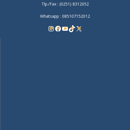
Tlp./Fax : (0251) 8312052
Whatsapp : 085107152012
Instagram
Facebook
YouTube
TikTok
X