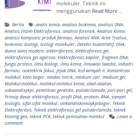
molekuler. Teknik ini
menggunakan
Read More …
Berita
analis kimia
,
analisis biokimia
,
analisis DNA
,
Analisis Enzim Elektroforesis
,
analisis forensik
,
Analisis Kimia
,
analisis komposisi produk farmasi
,
Analisis RNA
,
Arne Tiselius
,
biokimia
,
biologi
,
biologi molekuler
,
Deteksi Kuantitatif
,
DNA
,
dunia sains modern
,
elektroforesis
,
elektroforesis gel
,
elektroforesis gel agarosa
,
elektroforesis kapiler
,
fragmen DNA
,
fungsi protein
,
ilmu biologi
,
ilmu kimia
,
ilmuwan Swedia
,
industri
farmasi
,
isoelektrik fokus
,
jejak DNA
,
kcd wilayah II
,
konsentrasi
molekul
,
kota bogor
,
medan listrik
,
medium cair
,
medium gel
,
Molekul-molekul
,
molekul-molekul kimia
,
obat-obatan
,
oskaanalisykpi
,
penelitian genetika
,
poliakrilamida
,
pori-pori gel
,
Prinsip dasar elektroforesis
,
profil DNA
,
protein
,
RNA
,
sampel
biologis
,
sifat-sifat molekul
,
smkanaliskimiaykpibogor
,
Teknik
Elektroforesis
,
Teknik elektroforesis gel poliakrilamida
,
teknik
kloning gen
,
teknik PCR
,
teknik pemisahan molekul
Leave a
comment