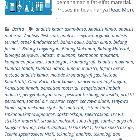
pemahaman sifat-sifat material.
Proses ini tidak hanya
Read More
…
Berita
analisis kadar asam-basa
,
Analisis Kimia
,
analisis
material
,
Analisis Pestisida
,
analisis senyawa organik
,
analisis
termal
,
aspek fundamental
,
bahan baku
,
bahan kimia
,
bidang
farmasi
,
Bidang Lingkungan
,
Bidang Makanan
,
Bidang Material
,
biologis senyawa
,
industri makanan
,
keamanan makanan
,
komponen pesawat
,
kota bogor
,
kromatografi
,
kualitas makanan
,
kualitas tanah
,
kualitas udara
,
limbah industri
,
logam berat
,
metode analisis kimia
,
metode kromatografi gas
,
Metode
Kuantitatif
,
Obat Baru
,
Obat kanker
,
pencemaran lingkungan.
,
Penelitian Ilmiah
,
penelitian material
,
pengelolaan limbah
industri
,
pengembangan obat
,
pesawat terbang
,
pestisida
,
praktik
pertanian
,
sampel air
,
sayuran segar
,
senyawa alami
,
senyawa
kimia
,
sifat mekanik
,
sifat-sifat material
,
sistem kimia.
,
smkanaliskimiaykpibogor
,
spektroskopi
,
spektroskopi UV-Vis
,
struktur material
,
struktur molekul
,
suhu tinggi
,
sumber daya air
,
Sungai Ciliwung
,
teknik analisis
,
teknik HPLC
,
teknik spektroskopi
,
Teknik spektroskopi NMR
,
teknologi analisis
,
teknologi dan