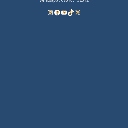
Whatsapp : 085107152012
Instagram
Facebook
YouTube
TikTok
X