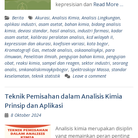
kepresisian dan
Read More …
Berita
Akurasi
,
Analisis Kimia
,
Analisis Lingkungan
,
aplikasi industri
,
asam asetat
,
bahan kimia
,
bidang analisis
kimia
,
deviasi standar
,
hasil analisis
,
industri farmasi
,
kadar
asam asetat
,
kalibrasi peralatan analisis
,
kcd wilayah II
,
kepresisian dan akurasi
,
koefisien variasi
,
kota bogor
,
Kromatografi Gas
,
metode analisis
,
oskaanalisykpi
,
para
ilmuwan
,
Penelitian Ilmiah
,
pengujian bahan kimia
,
pengujian
obat
,
reaksi kimia
,
sampel dan reagen
,
sektor industri
,
seorang
analis
,
smkanaliskimiaykpibogor
,
Spektroskopi Massa
,
standar
keselamatan
,
teknik statistik
Leave a comment
Teknik Pemisahan dalam Analisis Kimia
Prinsip dan Aplikasi
8 Oktober 2024
Analisis kimia merupakan disiplin
yang memainkan peran penting