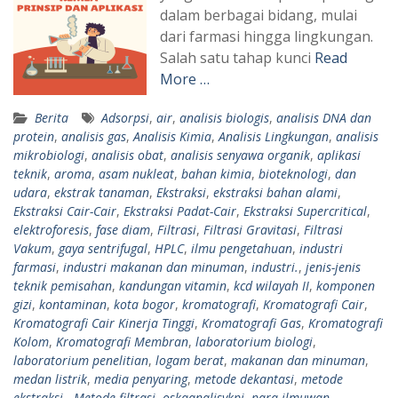
dalam berbagai bidang, mulai
dari farmasi hingga lingkungan.
Salah satu tahap kunci
Read
More …
Berita
Adsorpsi
,
air
,
analisis biologis
,
analisis DNA dan
protein
,
analisis gas
,
Analisis Kimia
,
Analisis Lingkungan
,
analisis
mikrobiologi
,
analisis obat
,
analisis senyawa organik
,
aplikasi
teknik
,
aroma
,
asam nukleat
,
bahan kimia
,
bioteknologi
,
dan
udara
,
ekstrak tanaman
,
Ekstraksi
,
ekstraksi bahan alami
,
Ekstraksi Cair-Cair
,
Ekstraksi Padat-Cair
,
Ekstraksi Supercritical
,
elektroforesis
,
fase diam
,
Filtrasi
,
Filtrasi Gravitasi
,
Filtrasi
Vakum
,
gaya sentrifugal
,
HPLC
,
ilmu pengetahuan
,
industri
farmasi
,
industri makanan dan minuman
,
industri.
,
jenis-jenis
teknik pemisahan
,
kandungan vitamin
,
kcd wilayah II
,
komponen
gizi
,
kontaminan
,
kota bogor
,
kromatografi
,
Kromatografi Cair
,
Kromatografi Cair Kinerja Tinggi
,
Kromatografi Gas
,
Kromatografi
Kolom
,
Kromatografi Membran
,
laboratorium biologi
,
laboratorium penelitian
,
logam berat
,
makanan dan minuman
,
medan listrik
,
media penyaring
,
metode dekantasi
,
metode
ekstraksi.
,
Metode filtrasi
,
oskaanalisykpi
,
para ilmuwan
,