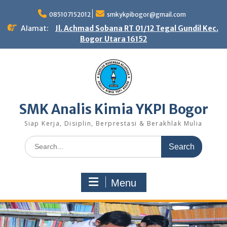
Skip
to
085107152012
smkykpibogor@gmail.com
content
Alamat:
Jl. Achmad Sobana RT 01/12 Tegal Gundil Kec.
Bogor Utara 16152
SMK Analis Kimia YKPI Bogor
Siap Kerja, Disiplin, Berprestasi & Berakhlak Mulia
Search
for:
Menu