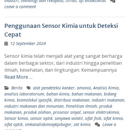
industri
,
teknologi dan rekayasa
,
titrasi
,
uji bioaktivitas
Leave a comment
Penggunaan Sensor Kimia untuk Deteksi
Cepat
12 September 2024
Sensor kimia telah menjadi alat yang sangat berharga
dalam berbagai sektor, dari industri hingga penelitian
ilmiah, kesehatan, dan lingkungan. Kemampuannya
Read More …
Berita
alat pendeteksi kanker
,
amonia
,
Analisis Kimia
,
analisis laboratorium
,
bahan kimia
,
bahan makanan
,
bidang
kimia
,
biomolekul spesifik
,
distribusi makanan
,
industri makanan
,
industri makanan dan minuman
,
Penelitian Ilmiah
,
produk
makanan
,
produk olahan
,
prosesor sinyal
,
sensor elektrokimia
,
Sensor kimia
,
sensor optik
,
senyawa volatil
,
sifat fisik
,
sifat kimia
,
sifat optik
,
smkanaliskimiaykpibogor
,
zat kimia
Leave a