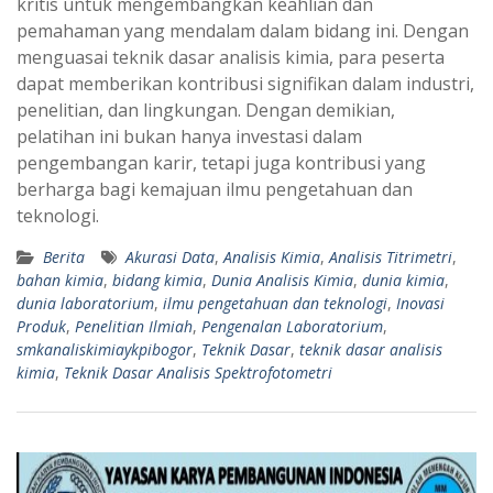
kritis untuk mengembangkan keahlian dan
pemahaman yang mendalam dalam bidang ini. Dengan
menguasai teknik dasar analisis kimia, para peserta
dapat memberikan kontribusi signifikan dalam industri,
penelitian, dan lingkungan. Dengan demikian,
pelatihan ini bukan hanya investasi dalam
pengembangan karir, tetapi juga kontribusi yang
berharga bagi kemajuan ilmu pengetahuan dan
teknologi.
Berita
Akurasi Data
,
Analisis Kimia
,
Analisis Titrimetri
,
bahan kimia
,
bidang kimia
,
Dunia Analisis Kimia
,
dunia kimia
,
dunia laboratorium
,
ilmu pengetahuan dan teknologi
,
Inovasi
Produk
,
Penelitian Ilmiah
,
Pengenalan Laboratorium
,
smkanaliskimiaykpibogor
,
Teknik Dasar
,
teknik dasar analisis
kimia
,
Teknik Dasar Analisis Spektrofotometri