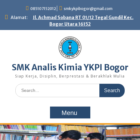
Skip
085107152012
smkykpibogor@gmail.com
to
content
Alamat:
Jl. Achmad Sobana RT 01/12 Tegal Gundil Kec.
Bogor Utara 16152
SMK Analis Kimia YKPI Bogor
Siap Kerja, Disiplin, Berprestasi & Berakhlak Mulia
Search
for:
Menu