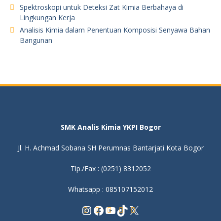
Spektroskopi untuk Deteksi Zat Kimia Berbahaya di
Lingkungan Kerja
Analisis Kimia dalam Penentuan Komposisi Senyawa Bahan
Bangunan
SMK Analis Kimia YKPI Bogor
Jl. H. Achmad Sobana SH Perumnas Bantarjati Kota Bogor
Tlp./Fax : (0251) 8312052
Whatsapp : 085107152012
Instagram
Facebook
YouTube
TikTok
X