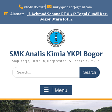
Skip
to
085107152012
smkykpibogor@gmail.com
content
Alamat:
Jl. Achmad Sobana RT 01/12 Tegal Gundil Kec.
Bogor Utara 16152
SMK Analis Kimia YKPI Bogor
Siap Kerja, Disiplin, Berprestasi & Berakhlak Mulia
Search
for:
Menu