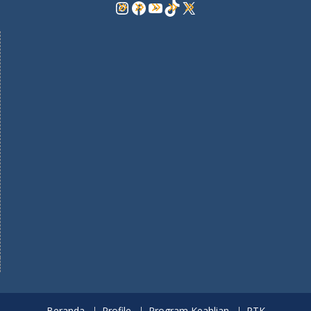
Instagram
Facebook
YouTube
TikTok
X
Beranda
Profile
Program Keahlian
PTK