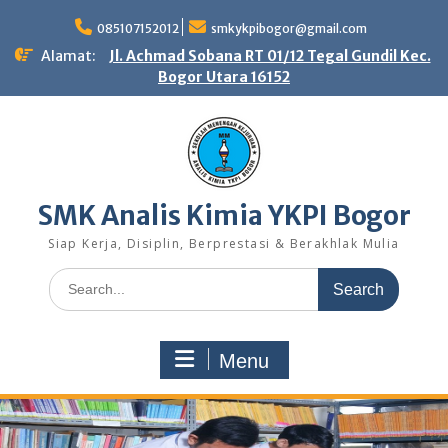
Skip
to
085107152012
smkykpibogor@gmail.com
content
Alamat:
Jl. Achmad Sobana RT 01/12 Tegal Gundil Kec.
Bogor Utara 16152
SMK Analis Kimia YKPI Bogor
Siap Kerja, Disiplin, Berprestasi & Berakhlak Mulia
Search
for:
Menu