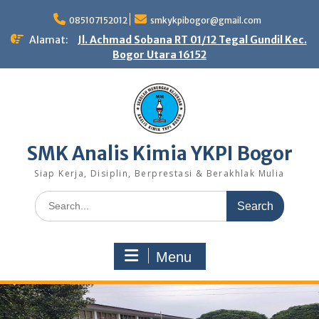
Skip
to
085107152012
smkykpibogor@gmail.com
content
Alamat:
Jl. Achmad Sobana RT 01/12 Tegal Gundil Kec.
Bogor Utara 16152
SMK Analis Kimia YKPI Bogor
Siap Kerja, Disiplin, Berprestasi & Berakhlak Mulia
Search
for:
Menu