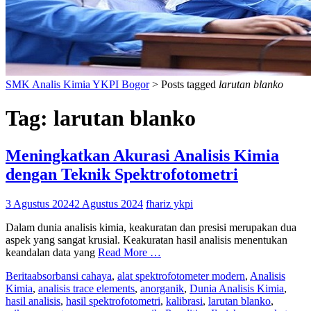
SMK Analis Kimia YKPI Bogor
>
Posts tagged
larutan blanko
Tag:
larutan blanko
Meningkatkan Akurasi Analisis Kimia
dengan Teknik Spektrofotometri
3 Agustus 2024
2 Agustus 2024
fhariz ykpi
Dalam dunia analisis kimia, keakuratan dan presisi merupakan dua
aspek yang sangat krusial. Keakuratan hasil analisis menentukan
keandalan data yang
Read More …
Berita
absorbansi cahaya
,
alat spektrofotometer modern
,
Analisis
Kimia
,
analisis trace elements
,
anorganik
,
Dunia Analisis Kimia
,
hasil analisis
,
hasil spektrofotometri
,
kalibrasi
,
larutan blanko
,