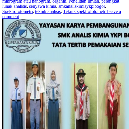
mikrogram atau nanogram
,
organik
,
Penelitian Ilmiah
,
perangkat
lunak analisis
,
senyawa kimia
,
smkanaliskimiaykpibogor
,
Spektrofotometri
,
teknik analisis
,
Teknik spektrofotometri
Leave a
comment