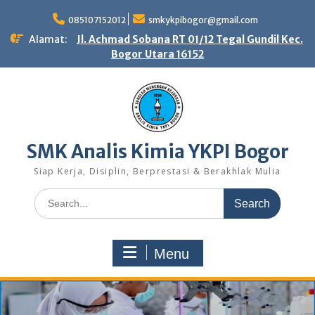
Skip
to
085107152012
smkykpibogor@gmail.com
content
Alamat:
Jl. Achmad Sobana RT 01/12 Tegal Gundil Kec.
Bogor Utara 16152
SMK Analis Kimia YKPI Bogor
Siap Kerja, Disiplin, Berprestasi & Berakhlak Mulia
Search
for:
Menu