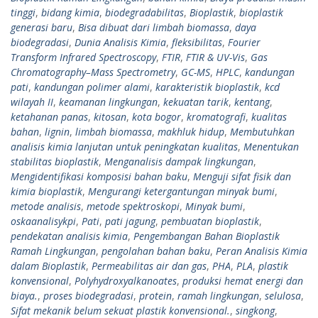
tinggi
,
bidang kimia
,
biodegradabilitas
,
Bioplastik
,
bioplastik
generasi baru
,
Bisa dibuat dari limbah biomassa
,
daya
biodegradasi
,
Dunia Analisis Kimia
,
fleksibilitas
,
Fourier
Transform Infrared Spectroscopy
,
FTIR
,
FTIR & UV-Vis
,
Gas
Chromatography–Mass Spectrometry
,
GC-MS
,
HPLC
,
kandungan
pati
,
kandungan polimer alami
,
karakteristik bioplastik
,
kcd
wilayah II
,
keamanan lingkungan
,
kekuatan tarik
,
kentang
,
ketahanan panas
,
kitosan
,
kota bogor
,
kromatografi
,
kualitas
bahan
,
lignin
,
limbah biomassa
,
makhluk hidup
,
Membutuhkan
analisis kimia lanjutan untuk peningkatan kualitas
,
Menentukan
stabilitas bioplastik
,
Menganalisis dampak lingkungan
,
Mengidentifikasi komposisi bahan baku
,
Menguji sifat fisik dan
kimia bioplastik
,
Mengurangi ketergantungan minyak bumi
,
metode analisis
,
metode spektroskopi
,
Minyak bumi
,
oskaanalisykpi
,
Pati
,
pati jagung
,
pembuatan bioplastik
,
pendekatan analisis kimia
,
Pengembangan Bahan Bioplastik
Ramah Lingkungan
,
pengolahan bahan baku
,
Peran Analisis Kimia
dalam Bioplastik
,
Permeabilitas air dan gas
,
PHA
,
PLA
,
plastik
konvensional
,
Polyhydroxyalkanoates
,
produksi hemat energi dan
biaya.
,
proses biodegradasi
,
protein
,
ramah lingkungan
,
selulosa
,
Sifat mekanik belum sekuat plastik konvensional.
,
singkong
,