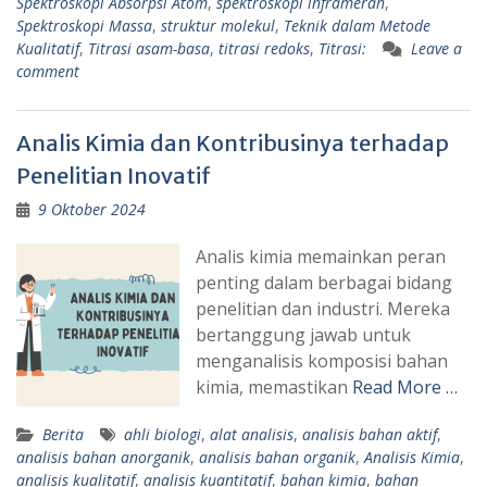
Spektroskopi Absorpsi Atom
,
spektroskopi inframerah
,
Spektroskopi Massa
,
struktur molekul
,
Teknik dalam Metode
Kualitatif
,
Titrasi asam-basa
,
titrasi redoks
,
Titrasi:
Leave a
comment
Analis Kimia dan Kontribusinya terhadap
Penelitian Inovatif
9 Oktober 2024
Analis kimia memainkan peran
penting dalam berbagai bidang
penelitian dan industri. Mereka
bertanggung jawab untuk
menganalisis komposisi bahan
kimia, memastikan
Read More …
Berita
ahli biologi
,
alat analisis
,
analisis bahan aktif
,
analisis bahan anorganik
,
analisis bahan organik
,
Analisis Kimia
,
analisis kualitatif
,
analisis kuantitatif
,
bahan kimia
,
bahan