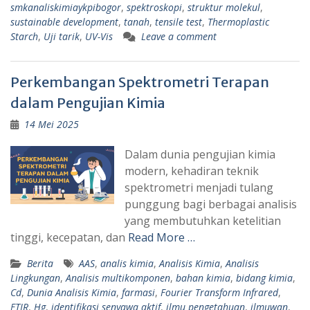
smkanaliskimiaykpibogor
,
spektroskopi
,
struktur molekul
,
sustainable development
,
tanah
,
tensile test
,
Thermoplastic
Starch
,
Uji tarik
,
UV-Vis
Leave a comment
Perkembangan Spektrometri Terapan
dalam Pengujian Kimia
14 Mei 2025
Dalam dunia pengujian kimia
modern, kehadiran teknik
spektrometri menjadi tulang
punggung bagi berbagai analisis
yang membutuhkan ketelitian
tinggi, kecepatan, dan
Read More …
Berita
AAS
,
analis kimia
,
Analisis Kimia
,
Analisis
Lingkungan
,
Analisis multikomponen
,
bahan kimia
,
bidang kimia
,
Cd
,
Dunia Analisis Kimia
,
farmasi
,
Fourier Transform Infrared
,
FTIR
,
Hg
,
identifikasi senyawa aktif
,
ilmu pengetahuan
,
ilmuwan
,