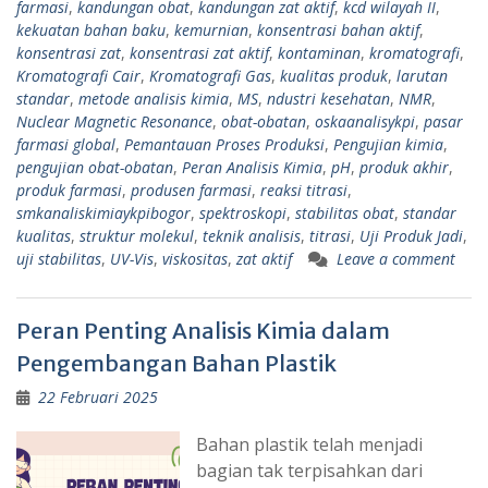
farmasi
,
kandungan obat
,
kandungan zat aktif
,
kcd wilayah II
,
kekuatan bahan baku
,
kemurnian
,
konsentrasi bahan aktif
,
konsentrasi zat
,
konsentrasi zat aktif
,
kontaminan
,
kromatografi
,
Kromatografi Cair
,
Kromatografi Gas
,
kualitas produk
,
larutan
standar
,
metode analisis kimia
,
MS
,
ndustri kesehatan
,
NMR
,
Nuclear Magnetic Resonance
,
obat-obatan
,
oskaanalisykpi
,
pasar
farmasi global
,
Pemantauan Proses Produksi
,
Pengujian kimia
,
pengujian obat-obatan
,
Peran Analisis Kimia
,
pH
,
produk akhir
,
produk farmasi
,
produsen farmasi
,
reaksi titrasi
,
smkanaliskimiaykpibogor
,
spektroskopi
,
stabilitas obat
,
standar
kualitas
,
struktur molekul
,
teknik analisis
,
titrasi
,
Uji Produk Jadi
,
uji stabilitas
,
UV-Vis
,
viskositas
,
zat aktif
Leave a comment
Peran Penting Analisis Kimia dalam
Pengembangan Bahan Plastik
22 Februari 2025
Bahan plastik telah menjadi
bagian tak terpisahkan dari