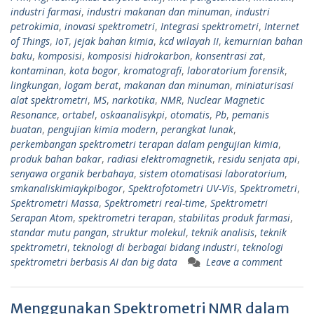
industri farmasi
,
industri makanan dan minuman
,
industri
petrokimia
,
inovasi spektrometri
,
Integrasi spektrometri
,
Internet
of Things
,
IoT
,
jejak bahan kimia
,
kcd wilayah II
,
kemurnian bahan
baku
,
komposisi
,
komposisi hidrokarbon
,
konsentrasi zat
,
kontaminan
,
kota bogor
,
kromatografi
,
laboratorium forensik
,
lingkungan
,
logam berat
,
makanan dan minuman
,
miniaturisasi
alat spektrometri
,
MS
,
narkotika
,
NMR
,
Nuclear Magnetic
Resonance
,
ortabel
,
oskaanalisykpi
,
otomatis
,
Pb
,
pemanis
buatan
,
pengujian kimia modern
,
perangkat lunak
,
perkembangan spektrometri terapan dalam pengujian kimia
,
produk bahan bakar
,
radiasi elektromagnetik
,
residu senjata api
,
senyawa organik berbahaya
,
sistem otomatisasi laboratorium
,
smkanaliskimiaykpibogor
,
Spektrofotometri UV-Vis
,
Spektrometri
,
Spektrometri Massa
,
Spektrometri real-time
,
Spektrometri
Serapan Atom
,
spektrometri terapan
,
stabilitas produk farmasi
,
standar mutu pangan
,
struktur molekul
,
teknik analisis
,
teknik
spektrometri
,
teknologi di berbagai bidang industri
,
teknologi
spektrometri berbasis AI dan big data
Leave a comment
Menggunakan Spektrometri NMR dalam