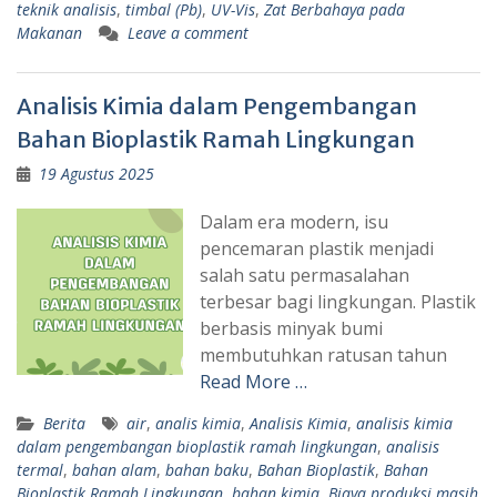
teknik analisis
,
timbal (Pb)
,
UV-Vis
,
Zat Berbahaya pada
Makanan
Leave a comment
Analisis Kimia dalam Pengembangan
Bahan Bioplastik Ramah Lingkungan
19 Agustus 2025
Dalam era modern, isu
pencemaran plastik menjadi
salah satu permasalahan
terbesar bagi lingkungan. Plastik
berbasis minyak bumi
membutuhkan ratusan tahun
Read More …
Berita
air
,
analis kimia
,
Analisis Kimia
,
analisis kimia
dalam pengembangan bioplastik ramah lingkungan
,
analisis
termal
,
bahan alam
,
bahan baku
,
Bahan Bioplastik
,
Bahan
Bioplastik Ramah Lingkungan
,
bahan kimia
,
Biaya produksi masih