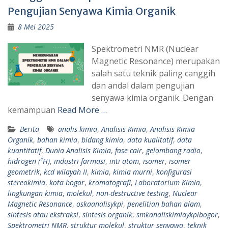
Pengujian Senyawa Kimia Organik
8 Mei 2025
Spektrometri NMR (Nuclear
Magnetic Resonance) merupakan
salah satu teknik paling canggih
dan andal dalam pengujian
senyawa kimia organik. Dengan
kemampuan
Read More …
Berita
analis kimia
,
Analisis Kimia
,
Analisis Kimia
Organik
,
bahan kimia
,
bidang kimia
,
data kualitatif
,
data
kuantitatif
,
Dunia Analisis Kimia
,
fase cair
,
gelombang radio
,
hidrogen (¹H)
,
industri farmasi
,
inti atom
,
isomer
,
isomer
geometrik
,
kcd wilayah II
,
kimia
,
kimia murni
,
konfigurasi
stereokimia
,
kota bogor
,
kromatografi
,
Laboratorium Kimia
,
lingkungan kimia
,
molekul
,
non-destructive testing
,
Nuclear
Magnetic Resonance
,
oskaanalisykpi
,
penelitian bahan alam
,
sintesis atau ekstraksi
,
sintesis organik
,
smkanaliskimiaykpibogor
,
Spektrometri NMR
,
struktur molekul
,
struktur senyawa
,
teknik