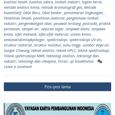
kualitas tanah
,
kualitas udara
,
limbah industri
,
logam berat
,
metode analisis kimia
,
metode kromatografi gas
,
Metode
Kuantitatif
,
Obat Baru
,
Obat kanker
,
pencemaran lingkungan.
,
Penelitian Ilmiah
,
penelitian material
,
pengelolaan limbah
industri
,
pengembangan obat
,
pesawat terbang
,
pestisida
,
praktik
pertanian
,
sampel air
,
sayuran segar
,
senyawa alami
,
senyawa
kimia
,
sifat mekanik
,
sifat-sifat material
,
sistem kimia.
,
smkanaliskimiaykpibogor
,
spektroskopi
,
spektroskopi UV-Vis
,
struktur material
,
struktur molekul
,
suhu tinggi
,
sumber daya air
,
Sungai Ciliwung
,
teknik analisis
,
teknik HPLC
,
teknik spektroskopi
,
Teknik spektroskopi NMR
,
teknologi analisis
,
teknologi dan
industri
,
teknologi dan rekayasa
,
titrasi
,
uji bioaktivitas
Leave a comment
Navigasi
Pos-pos lama
pos