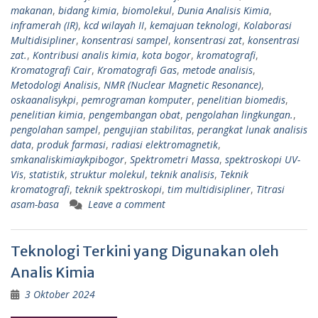
makanan
,
bidang kimia
,
biomolekul
,
Dunia Analisis Kimia
,
inframerah (IR)
,
kcd wilayah II
,
kemajuan teknologi
,
Kolaborasi
Multidisipliner
,
konsentrasi sampel
,
konsentrasi zat
,
konsentrasi
zat.
,
Kontribusi analis kimia
,
kota bogor
,
kromatografi
,
Kromatografi Cair
,
Kromatografi Gas
,
metode analisis
,
Metodologi Analisis
,
NMR (Nuclear Magnetic Resonance)
,
oskaanalisykpi
,
pemrograman komputer
,
penelitian biomedis
,
penelitian kimia
,
pengembangan obat
,
pengolahan lingkungan.
,
pengolahan sampel
,
pengujian stabilitas
,
perangkat lunak analisis
data
,
produk farmasi
,
radiasi elektromagnetik
,
smkanaliskimiaykpibogor
,
Spektrometri Massa
,
spektroskopi UV-
Vis
,
statistik
,
struktur molekul
,
teknik analisis
,
Teknik
kromatografi
,
teknik spektroskopi
,
tim multidisipliner
,
Titrasi
asam-basa
Leave a comment
Teknologi Terkini yang Digunakan oleh
Analis Kimia
3 Oktober 2024