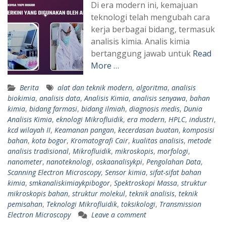
Di era modern ini, kemajuan
teknologi telah mengubah cara
kerja berbagai bidang, termasuk
analisis kimia. Analis kimia
bertanggung jawab untuk
Read
More …
Berita
alat dan teknik modern
,
algoritma
,
analisis
biokimia
,
analisis data
,
Analisis Kimia
,
analisis senyawa
,
bahan
kimia
,
bidang farmasi
,
bidang ilmiah
,
diagnosis medis
,
Dunia
Analisis Kimia
,
eknologi Mikrofluidik
,
era modern
,
HPLC
,
industri
,
kcd wilayah II
,
Keamanan pangan
,
kecerdasan buatan
,
komposisi
bahan
,
kota bogor
,
Kromatografi Cair
,
kualitas analisis
,
metode
analisis tradisional
,
Mikrofluidik
,
mikroskopis
,
morfologi
,
nanometer
,
nanoteknologi
,
oskaanalisykpi
,
Pengolahan Data
,
Scanning Electron Microscopy
,
Sensor kimia
,
sifat-sifat bahan
kimia
,
smkanaliskimiaykpibogor
,
Spektroskopi Massa
,
struktur
mikroskopis bahan
,
struktur molekul
,
teknik analisis
,
teknik
pemisahan
,
Teknologi Mikrofluidik
,
toksikologi
,
Transmission
Electron Microscopy
Leave a comment