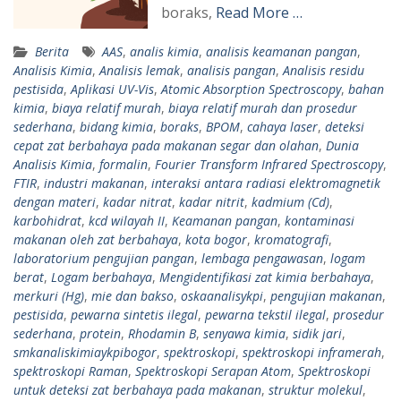
boraks,
Read More …
Berita
AAS
,
analis kimia
,
analisis keamanan pangan
,
Analisis Kimia
,
Analisis lemak
,
analisis pangan
,
Analisis residu
pestisida
,
Aplikasi UV-Vis
,
Atomic Absorption Spectroscopy
,
bahan
kimia
,
biaya relatif murah
,
biaya relatif murah dan prosedur
sederhana
,
bidang kimia
,
boraks
,
BPOM
,
cahaya laser
,
deteksi
cepat zat berbahaya pada makanan segar dan olahan
,
Dunia
Analisis Kimia
,
formalin
,
Fourier Transform Infrared Spectroscopy
,
FTIR
,
industri makanan
,
interaksi antara radiasi elektromagnetik
dengan materi
,
kadar nitrat
,
kadar nitrit
,
kadmium (Cd)
,
karbohidrat
,
kcd wilayah II
,
Keamanan pangan
,
kontaminasi
makanan oleh zat berbahaya
,
kota bogor
,
kromatografi
,
laboratorium pengujian pangan
,
lembaga pengawasan
,
logam
berat
,
Logam berbahaya
,
Mengidentifikasi zat kimia berbahaya
,
merkuri (Hg)
,
mie dan bakso
,
oskaanalisykpi
,
pengujian makanan
,
pestisida
,
pewarna sintetis ilegal
,
pewarna tekstil ilegal
,
prosedur
sederhana
,
protein
,
Rhodamin B
,
senyawa kimia
,
sidik jari
,
smkanaliskimiaykpibogor
,
spektroskopi
,
spektroskopi inframerah
,
spektroskopi Raman
,
Spektroskopi Serapan Atom
,
Spektroskopi
untuk deteksi zat berbahaya pada makanan
,
struktur molekul
,