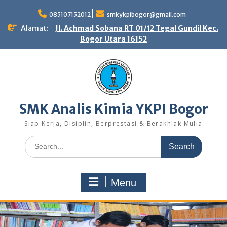
Skip
to
085107152012
smkykpibogor@gmail.com
content
Alamat:
Jl. Achmad Sobana RT 01/12 Tegal Gundil Kec.
Bogor Utara 16152
SMK Analis Kimia YKPI Bogor
Siap Kerja, Disiplin, Berprestasi & Berakhlak Mulia
Search
for:
Menu