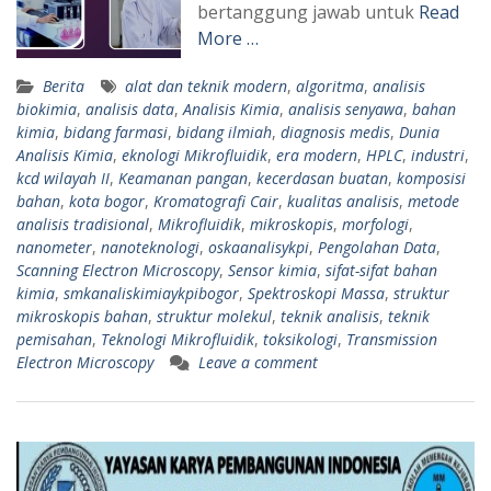
bertanggung jawab untuk
Read
More …
Berita
alat dan teknik modern
,
algoritma
,
analisis
biokimia
,
analisis data
,
Analisis Kimia
,
analisis senyawa
,
bahan
kimia
,
bidang farmasi
,
bidang ilmiah
,
diagnosis medis
,
Dunia
Analisis Kimia
,
eknologi Mikrofluidik
,
era modern
,
HPLC
,
industri
,
kcd wilayah II
,
Keamanan pangan
,
kecerdasan buatan
,
komposisi
bahan
,
kota bogor
,
Kromatografi Cair
,
kualitas analisis
,
metode
analisis tradisional
,
Mikrofluidik
,
mikroskopis
,
morfologi
,
nanometer
,
nanoteknologi
,
oskaanalisykpi
,
Pengolahan Data
,
Scanning Electron Microscopy
,
Sensor kimia
,
sifat-sifat bahan
kimia
,
smkanaliskimiaykpibogor
,
Spektroskopi Massa
,
struktur
mikroskopis bahan
,
struktur molekul
,
teknik analisis
,
teknik
pemisahan
,
Teknologi Mikrofluidik
,
toksikologi
,
Transmission
Electron Microscopy
Leave a comment