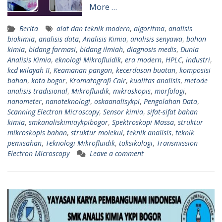
More …
Berita
alat dan teknik modern
,
algoritma
,
analisis
biokimia
,
analisis data
,
Analisis Kimia
,
analisis senyawa
,
bahan
kimia
,
bidang farmasi
,
bidang ilmiah
,
diagnosis medis
,
Dunia
Analisis Kimia
,
eknologi Mikrofluidik
,
era modern
,
HPLC
,
industri
,
kcd wilayah II
,
Keamanan pangan
,
kecerdasan buatan
,
komposisi
bahan
,
kota bogor
,
Kromatografi Cair
,
kualitas analisis
,
metode
analisis tradisional
,
Mikrofluidik
,
mikroskopis
,
morfologi
,
nanometer
,
nanoteknologi
,
oskaanalisykpi
,
Pengolahan Data
,
Scanning Electron Microscopy
,
Sensor kimia
,
sifat-sifat bahan
kimia
,
smkanaliskimiaykpibogor
,
Spektroskopi Massa
,
struktur
mikroskopis bahan
,
struktur molekul
,
teknik analisis
,
teknik
pemisahan
,
Teknologi Mikrofluidik
,
toksikologi
,
Transmission
Electron Microscopy
Leave a comment