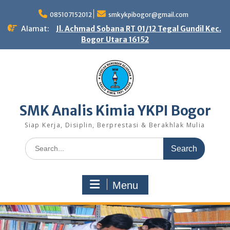
Skip
to
085107152012
smkykpibogor@gmail.com
content
Alamat:
Jl. Achmad Sobana RT 01/12 Tegal Gundil Kec.
Bogor Utara 16152
SMK Analis Kimia YKPI Bogor
Siap Kerja, Disiplin, Berprestasi & Berakhlak Mulia
Search
for:
Menu