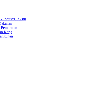
Industri Tekstil
 Makanan
s Pemurnian
an Kerja
Bangunan