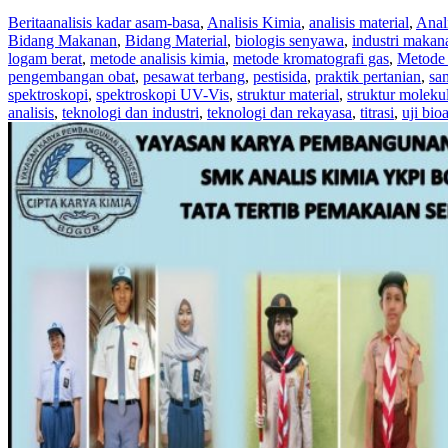
Berita
analisis kadar asam-basa
,
Analisis Kimia
,
analisis material
,
Anali
Bidang Makanan
,
Bidang Material
,
biologis senyawa
,
industri makan
logam berat
,
metode analisis kimia
,
metode kromatografi gas
,
Metode 
pengembangan obat
,
pesawat terbang
,
pestisida
,
praktik pertanian
,
sam
spektroskopi
,
spektroskopi UV-Vis
,
struktur material
,
struktur moleku
analisis
,
teknologi dan industri
,
teknologi dan rekayasa
,
titrasi
,
uji bioa