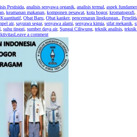
sis Pestisida
,
analisis senyawa organik
,
analisis termal
,
aspek fundamen
an
,
keamanan makanan
,
komponen pesawat
,
kota bogor
,
kromatografi
,
Kuantitatif
,
Obat Baru
,
Obat kanker
,
pencemaran lingkungan.
,
Peneliti
pel air
,
sayuran segar
,
senyawa alami
,
senyawa kimia
,
sifat mekanik
,
s
l
,
suhu tinggi
,
sumber daya air
,
Sungai Ciliwung
,
teknik analisis
,
tekni
ktivitas
Leave a comment