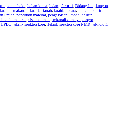
tal
,
bahan baku
,
bahan kimia
,
bidang farmasi
,
Bidang Lingkungan
,
kualitas makanan
,
kualitas tanah
,
kualitas udara
,
limbah industri
,
an Ilmiah
,
penelitian material
,
pengelolaan limbah industri
,
ifat-sifat material
,
sistem kimia.
,
smkanaliskimiaykpibogor
,
k HPLC
,
teknik spektroskopi
,
Teknik spektroskopi NMR
,
teknologi