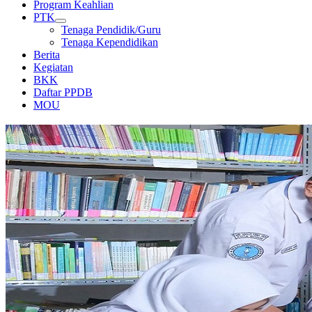
Program Keahlian
PTK
Tenaga Pendidik/Guru
Tenaga Kependidikan
Berita
Kegiatan
BKK
Daftar PPDB
MOU
PERPUSTAKAAN