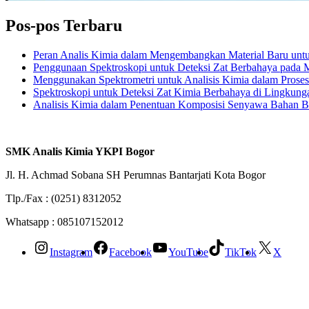
Pos-pos Terbaru
Peran Analis Kimia dalam Mengembangkan Material Baru untuk 
Penggunaan Spektroskopi untuk Deteksi Zat Berbahaya pada
Menggunakan Spektrometri untuk Analisis Kimia dalam Prose
Spektroskopi untuk Deteksi Zat Kimia Berbahaya di Lingkung
Analisis Kimia dalam Penentuan Komposisi Senyawa Bahan 
SMK Analis Kimia YKPI Bogor
Jl. H. Achmad Sobana SH Perumnas Bantarjati Kota Bogor
Tlp./Fax : (0251) 8312052
Whatsapp : 085107152012
Instagram
Facebook
YouTube
TikTok
X