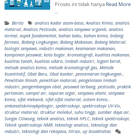
Proses ini tidak hanya
Read More
…
Berita
analisis kadar asam-basa
,
Analisis Kimia
,
analisis
material
,
Analisis Pestisida
,
analisis senyawa organik
,
analisis
termal
,
aspek fundamental
,
bahan baku
,
bahan kimia
,
bidang
farmasi
,
Bidang Lingkungan
,
Bidang Makanan
,
Bidang Material
,
biologis senyawa
,
industri makanan
,
keamanan makanan
,
komponen pesawat
,
kota bogor
,
kromatografi
,
kualitas makanan
,
kualitas tanah
,
kualitas udara
,
limbah industri
,
logam berat
,
metode analisis kimia
,
metode kromatografi gas
,
Metode
Kuantitatif
,
Obat Baru
,
Obat kanker
,
pencemaran lingkungan.
,
Penelitian Ilmiah
,
penelitian material
,
pengelolaan limbah
industri
,
pengembangan obat
,
pesawat terbang
,
pestisida
,
praktik
pertanian
,
sampel air
,
sayuran segar
,
senyawa alami
,
senyawa
kimia
,
sifat mekanik
,
sifat-sifat material
,
sistem kimia.
,
smkanaliskimiaykpibogor
,
spektroskopi
,
spektroskopi UV-Vis
,
struktur material
,
struktur molekul
,
suhu tinggi
,
sumber daya air
,
Sungai Ciliwung
,
teknik analisis
,
teknik HPLC
,
teknik spektroskopi
,
Teknik spektroskopi NMR
,
teknologi analisis
,
teknologi dan
industri
,
teknologi dan rekayasa
,
titrasi
,
uji bioaktivitas