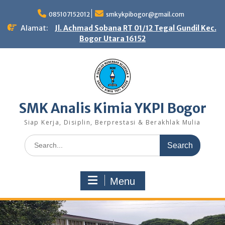
Skip
to
085107152012
smkykpibogor@gmail.com
content
Alamat:
Jl. Achmad Sobana RT 01/12 Tegal Gundil Kec.
Bogor Utara 16152
SMK Analis Kimia YKPI Bogor
Siap Kerja, Disiplin, Berprestasi & Berakhlak Mulia
Search
for:
Menu