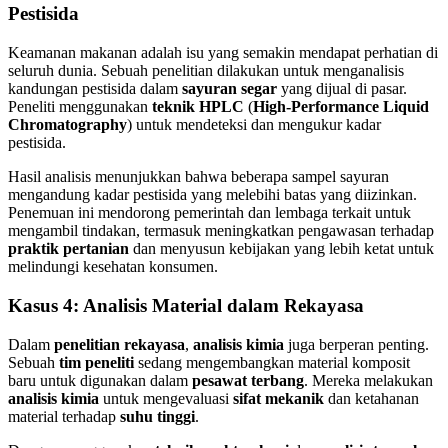
Pestisida
Keamanan makanan adalah isu yang semakin mendapat perhatian di
seluruh dunia. Sebuah penelitian dilakukan untuk menganalisis
kandungan pestisida dalam
sayuran segar
yang dijual di pasar.
Peneliti menggunakan
teknik HPLC
(
High-Performance Liquid
Chromatography
) untuk mendeteksi dan mengukur kadar
pestisida.
Hasil analisis menunjukkan bahwa beberapa sampel sayuran
mengandung kadar pestisida yang melebihi batas yang diizinkan.
Penemuan ini mendorong pemerintah dan lembaga terkait untuk
mengambil tindakan, termasuk meningkatkan pengawasan terhadap
praktik pertanian
dan menyusun kebijakan yang lebih ketat untuk
melindungi kesehatan konsumen.
Kasus 4: Analisis Material dalam Rekayasa
Dalam
penelitian rekayasa
,
analisis kimia
juga berperan penting.
Sebuah
tim peneliti
sedang mengembangkan material komposit
baru untuk digunakan dalam
pesawat terbang
. Mereka melakukan
analisis kimia
untuk mengevaluasi
sifat mekanik
dan ketahanan
material terhadap
suhu tinggi
.