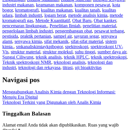
industri makanan
,
keamanan makanan
,
komponen pesawat
,
kota
bogor
,
kromatografi
,
kualitas makanan
,
kualitas tanah
,
kualitas
udara
,
limbah industri
,
logam berat
,
metode analisis kimia
,
metode
kromatografi gas
,
Metode Kuantitatif
,
Obat Baru
,
Obat kanker
,
pencemaran lingkungan.
,
Penelitian Ilmiah
,
penelitian material
,
pengelolaan limbah industri
,
pengembangan obat
,
pesawat terbang
,
pestisida
,
praktik pertanian
,
sampel air
,
sayuran segar
,
senyawa
alami
,
senyawa kimia
,
sifat mekanik
,
sifat-sifat material
,
sistem
kimia.
,
smkanaliskimiaykpibogor
,
spektroskopi
,
spektroskopi UV-
Vis
,
struktur material
,
struktur molekul
,
suhu tinggi
,
sumber daya air
,
Sungai Ciliwung
,
teknik analisis
,
teknik HPLC
,
teknik spektroskopi
,
Teknik spektroskopi NMR
,
teknologi analisis
,
teknologi dan
industri
,
teknologi dan rekayasa
,
titrasi
,
uji bioaktivitas
Navigasi pos
Menggabungkan Analisis Kimia dengan Teknologi Informasi:
Menuju Era Digital
Teknologi Terkini yang Digunakan oleh Analis Kimia
Tinggalkan Balasan
Alamat email Anda tidak akan dipublikasikan.
Ruas yang wajib