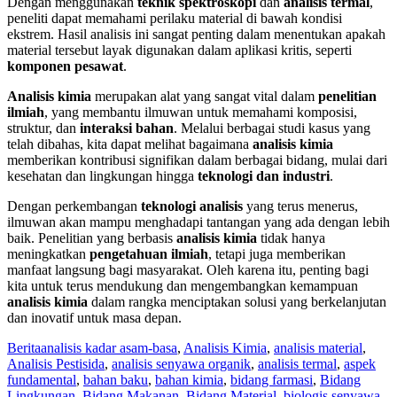
Dengan menggunakan
teknik spektroskopi
dan
analisis termal
,
peneliti dapat memahami perilaku material di bawah kondisi
ekstrem. Hasil analisis ini sangat penting dalam menentukan apakah
material tersebut layak digunakan dalam aplikasi kritis, seperti
komponen pesawat
.
Analisis kimia
merupakan alat yang sangat vital dalam
penelitian
ilmiah
, yang membantu ilmuwan untuk memahami komposisi,
struktur, dan
interaksi bahan
. Melalui berbagai studi kasus yang
telah dibahas, kita dapat melihat bagaimana
analisis kimia
memberikan kontribusi signifikan dalam berbagai bidang, mulai dari
kesehatan dan lingkungan hingga
teknologi dan industri
.
Dengan perkembangan
teknologi analisis
yang terus menerus,
ilmuwan akan mampu menghadapi tantangan yang ada dengan lebih
baik. Penelitian yang berbasis
analisis kimia
tidak hanya
meningkatkan
pengetahuan ilmiah
, tetapi juga memberikan
manfaat langsung bagi masyarakat. Oleh karena itu, penting bagi
kita untuk terus mendukung dan mengembangkan kemampuan
analisis kimia
dalam rangka menciptakan solusi yang berkelanjutan
dan inovatif untuk masa depan.
Berita
analisis kadar asam-basa
,
Analisis Kimia
,
analisis material
,
Analisis Pestisida
,
analisis senyawa organik
,
analisis termal
,
aspek
fundamental
,
bahan baku
,
bahan kimia
,
bidang farmasi
,
Bidang
Lingkungan
,
Bidang Makanan
,
Bidang Material
,
biologis senyawa
,