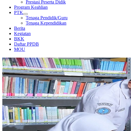
Prestasi Peserta Didik
Program Keahlian
PTK
Tenaga Pendidik/Guru
Tenaga Kependidikan
Berita
Kegiatan
BKK
Daftar PPDB
MOU
PERPUSTAKAAN