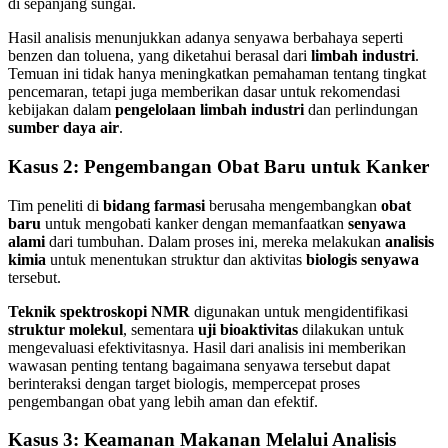
di sepanjang sungai.
Hasil analisis menunjukkan adanya senyawa berbahaya seperti
benzen dan toluena, yang diketahui berasal dari
limbah industri
.
Temuan ini tidak hanya meningkatkan pemahaman tentang tingkat
pencemaran, tetapi juga memberikan dasar untuk rekomendasi
kebijakan dalam
pengelolaan limbah industri
dan perlindungan
sumber daya air
.
Kasus 2: Pengembangan Obat Baru untuk Kanker
Tim peneliti di
bidang farmasi
berusaha mengembangkan
obat
baru
untuk mengobati kanker dengan memanfaatkan
senyawa
alami
dari tumbuhan. Dalam proses ini, mereka melakukan
analisis
kimia
untuk menentukan struktur dan aktivitas
biologis senyawa
tersebut.
Teknik spektroskopi NMR
digunakan untuk mengidentifikasi
struktur molekul
, sementara
uji bioaktivitas
dilakukan untuk
mengevaluasi efektivitasnya. Hasil dari analisis ini memberikan
wawasan penting tentang bagaimana senyawa tersebut dapat
berinteraksi dengan target biologis, mempercepat proses
pengembangan obat yang lebih aman dan efektif.
Kasus 3: Keamanan Makanan Melalui Analisis