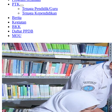
PTK
Tenaga Pendidik/Guru
Tenaga Kependidikan
Berita
Kegiatan
BKK
Daftar PPDB
MOU
PERPUSTAKAAN