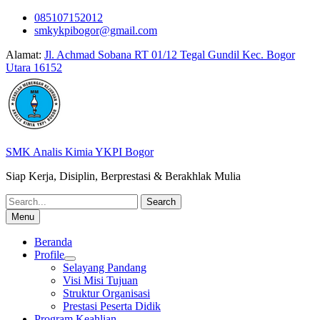
Skip
085107152012
to
smkykpibogor@gmail.com
content
Alamat:
Jl. Achmad Sobana RT 01/12 Tegal Gundil Kec. Bogor
Utara 16152
SMK Analis Kimia YKPI Bogor
Siap Kerja, Disiplin, Berprestasi & Berakhlak Mulia
Search
for:
Menu
Beranda
Profile
Selayang Pandang
Visi Misi Tujuan
Struktur Organisasi
Prestasi Peserta Didik
Program Keahlian