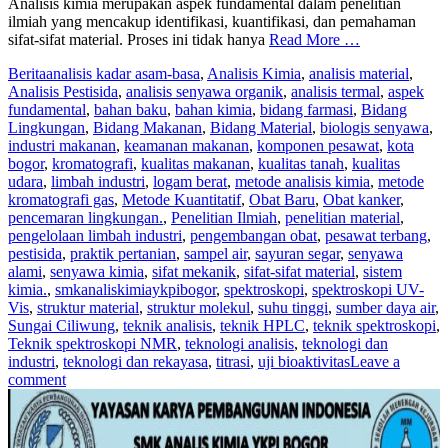
Analisis kimia merupakan aspek fundamental dalam penelitian
ilmiah yang mencakup identifikasi, kuantifikasi, dan pemahaman
sifat-sifat material. Proses ini tidak hanya
Read More …
Berita
analisis kadar asam-basa
,
Analisis Kimia
,
analisis material
,
Analisis Pestisida
,
analisis senyawa organik
,
analisis termal
,
aspek
fundamental
,
bahan baku
,
bahan kimia
,
bidang farmasi
,
Bidang
Lingkungan
,
Bidang Makanan
,
Bidang Material
,
biologis senyawa
,
industri makanan
,
keamanan makanan
,
komponen pesawat
,
kota
bogor
,
kromatografi
,
kualitas makanan
,
kualitas tanah
,
kualitas
udara
,
limbah industri
,
logam berat
,
metode analisis kimia
,
metode
kromatografi gas
,
Metode Kuantitatif
,
Obat Baru
,
Obat kanker
,
pencemaran lingkungan.
,
Penelitian Ilmiah
,
penelitian material
,
pengelolaan limbah industri
,
pengembangan obat
,
pesawat terbang
,
pestisida
,
praktik pertanian
,
sampel air
,
sayuran segar
,
senyawa
alami
,
senyawa kimia
,
sifat mekanik
,
sifat-sifat material
,
sistem
kimia.
,
smkanaliskimiaykpibogor
,
spektroskopi
,
spektroskopi UV-
Vis
,
struktur material
,
struktur molekul
,
suhu tinggi
,
sumber daya air
,
Sungai Ciliwung
,
teknik analisis
,
teknik HPLC
,
teknik spektroskopi
,
Teknik spektroskopi NMR
,
teknologi analisis
,
teknologi dan
industri
,
teknologi dan rekayasa
,
titrasi
,
uji bioaktivitas
Leave a
comment