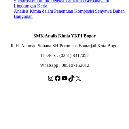
Spektroskopi untuk Deteksi Zat Kimia Berbahaya di
Lingkungan Kerja
Analisis Kimia dalam Penentuan Komposisi Senyawa Bahan
Bangunan
SMK Analis Kimia YKPI Bogor
Jl. H. Achmad Sobana SH Perumnas Bantarjati Kota Bogor
Tlp./Fax : (0251) 8312052
Whatsapp : 085107152012
Instagram
Facebook
YouTube
TikTok
X