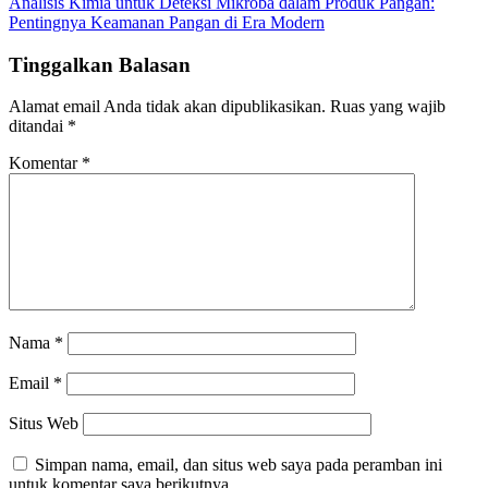
Analisis Kimia untuk Deteksi Mikroba dalam Produk Pangan:
Pentingnya Keamanan Pangan di Era Modern
Tinggalkan Balasan
Alamat email Anda tidak akan dipublikasikan.
Ruas yang wajib
ditandai
*
Komentar
*
Nama
*
Email
*
Situs Web
Simpan nama, email, dan situs web saya pada peramban ini
untuk komentar saya berikutnya.