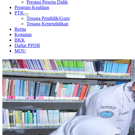
Prestasi Peserta Didik
Program Keahlian
PTK
Tenaga Pendidik/Guru
Tenaga Kependidikan
Berita
Kegiatan
BKK
Daftar PPDB
MOU
PERPUSTAKAAN