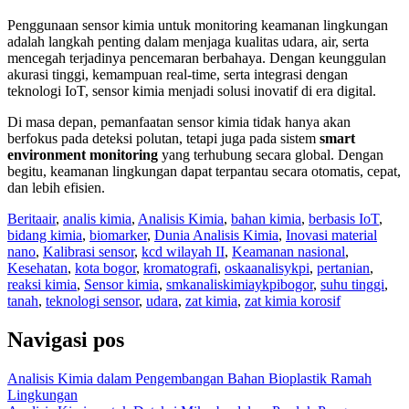
Penggunaan sensor kimia untuk monitoring keamanan lingkungan
adalah langkah penting dalam menjaga kualitas udara, air, serta
mencegah terjadinya pencemaran berbahaya. Dengan keunggulan
akurasi tinggi, kemampuan real-time, serta integrasi dengan
teknologi IoT, sensor kimia menjadi solusi inovatif di era digital.
Di masa depan, pemanfaatan sensor kimia tidak hanya akan
berfokus pada deteksi polutan, tetapi juga pada sistem
smart
environment monitoring
yang terhubung secara global. Dengan
begitu, keamanan lingkungan dapat terpantau secara otomatis, cepat,
dan lebih efisien.
Berita
air
,
analis kimia
,
Analisis Kimia
,
bahan kimia
,
berbasis IoT
,
bidang kimia
,
biomarker
,
Dunia Analisis Kimia
,
Inovasi material
nano
,
Kalibrasi sensor
,
kcd wilayah II
,
Keamanan nasional
,
Kesehatan
,
kota bogor
,
kromatografi
,
oskaanalisykpi
,
pertanian
,
reaksi kimia
,
Sensor kimia
,
smkanaliskimiaykpibogor
,
suhu tinggi
,
tanah
,
teknologi sensor
,
udara
,
zat kimia
,
zat kimia korosif
Navigasi pos
Analisis Kimia dalam Pengembangan Bahan Bioplastik Ramah
Lingkungan