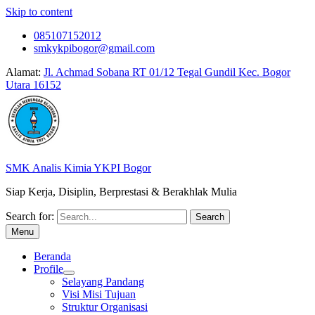
Skip to content
085107152012
smkykpibogor@gmail.com
Alamat:
Jl. Achmad Sobana RT 01/12 Tegal Gundil Kec. Bogor
Utara 16152
SMK Analis Kimia YKPI Bogor
Siap Kerja, Disiplin, Berprestasi & Berakhlak Mulia
Search for:
Menu
Beranda
Profile
Selayang Pandang
Visi Misi Tujuan
Struktur Organisasi