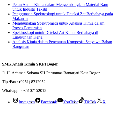
Peran Analis Kimia dalam Mengembangkan Material Baru
untuk Industri Tekstil
Penggunaan Spektroskopi untuk Deteksi Zat Berbahaya pada
Makanan
Menggunakan Spektrometri untuk Analisis Kimia dalam
Proses Pemurnian
Spektroskopi untuk Deteksi Zat Kimia Berbahaya di
Lingkungan Kerja
Analisis Kimia dalam Penentuan Komposisi Senyawa Bahan
Bangunan
SMK Analis Kimia YKPI Bogor
Jl. H. Achmad Sobana SH Perumnas Bantarjati Kota Bogor
Tlp./Fax : (0251) 8312052
Whatsapp : 085107152012
Instagram
Facebook
YouTube
TikTok
X