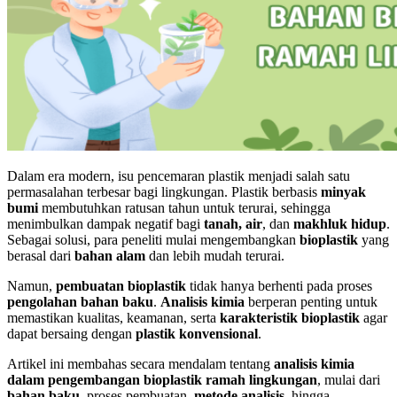
Dalam era modern, isu pencemaran plastik menjadi salah satu
permasalahan terbesar bagi lingkungan. Plastik berbasis
minyak
bumi
membutuhkan ratusan tahun untuk terurai, sehingga
menimbulkan dampak negatif bagi
tanah, air
, dan
makhluk hidup
.
Sebagai solusi, para peneliti mulai mengembangkan
bioplastik
yang
berasal dari
bahan alam
dan lebih mudah terurai.
Namun,
pembuatan bioplastik
tidak hanya berhenti pada proses
pengolahan bahan baku
.
Analisis kimia
berperan penting untuk
memastikan kualitas, keamanan, serta
karakteristik bioplastik
agar
dapat bersaing dengan
plastik konvensional
.
Artikel ini membahas secara mendalam tentang
analisis kimia
dalam pengembangan bioplastik ramah lingkungan
, mulai dari
bahan baku
, proses pembuatan,
metode analisis
, hingga