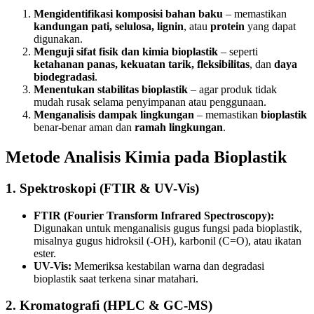
Mengidentifikasi komposisi bahan baku
– memastikan
kandungan pati, selulosa, lignin
, atau
protein
yang dapat
digunakan.
Menguji sifat fisik dan kimia bioplastik
– seperti
ketahanan panas, kekuatan tarik, fleksibilitas
, dan
daya
biodegradasi
.
Menentukan stabilitas bioplastik
– agar produk tidak
mudah rusak selama penyimpanan atau penggunaan.
Menganalisis dampak lingkungan
– memastikan
bioplastik
benar-benar aman dan
ramah lingkungan
.
Metode Analisis Kimia pada Bioplastik
1.
Spektroskopi (FTIR & UV-Vis)
FTIR (Fourier Transform Infrared Spectroscopy):
Digunakan untuk menganalisis gugus fungsi pada bioplastik,
misalnya gugus hidroksil (-OH), karbonil (C=O), atau ikatan
ester.
UV-Vis:
Memeriksa kestabilan warna dan degradasi
bioplastik saat terkena sinar matahari.
2.
Kromatografi (HPLC & GC-MS)