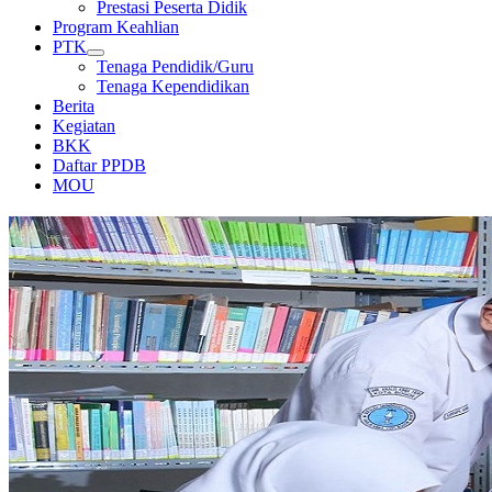
Prestasi Peserta Didik
Program Keahlian
PTK
Tenaga Pendidik/Guru
Tenaga Kependidikan
Berita
Kegiatan
BKK
Daftar PPDB
MOU
PERPUSTAKAAN