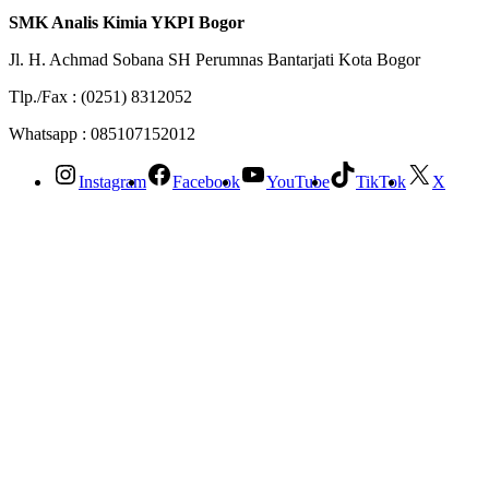
SMK Analis Kimia YKPI Bogor
Jl. H. Achmad Sobana SH Perumnas Bantarjati Kota Bogor
Tlp./Fax : (0251) 8312052
Whatsapp : 085107152012
Instagram
Facebook
YouTube
TikTok
X