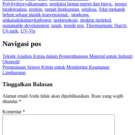
Polyhydroxyalkanoates
,
produksi hemat energi dan biaya.
,
proses
biodegradasi
,
protein
,
ramah lingkungan
,
selulosa
,
Sifat mekanik
belum sekuat plastik konvensional.
,
singkong
,
smkanaliskimiaykpibogor
,
spektroskopi
,
struktur molekul
,
sustainable development
,
tanah
,
tensile test
,
Thermoplastic Starch
,
Uji tarik
,
UV-Vis
Navigasi pos
Teknik Analisis Kimia dalam Pengembangan Material untuk Industri
Otomotif
Penggunaan Sensor Kimia untuk Monitoring Keamanan
Lingkungan
Tinggalkan Balasan
Alamat email Anda tidak akan dipublikasikan.
Ruas yang wajib
ditandai
*
Komentar
*