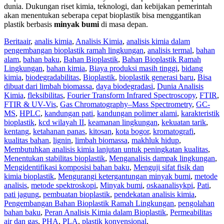
dunia. Dukungan riset kimia, teknologi, dan kebijakan pemerintah
akan menentukan seberapa cepat bioplastik bisa menggantikan
plastik berbasis
minyak bumi
di masa depan.
Berita
air
,
analis kimia
,
Analisis Kimia
,
analisis kimia dalam
pengembangan bioplastik ramah lingkungan
,
analisis termal
,
bahan
alam
,
bahan baku
,
Bahan Bioplastik
,
Bahan Bioplastik Ramah
Lingkungan
,
bahan kimia
,
Biaya produksi masih tinggi
,
bidang
kimia
,
biodegradabilitas
,
Bioplastik
,
bioplastik generasi baru
,
Bisa
dibuat dari limbah biomassa
,
daya biodegradasi
,
Dunia Analisis
Kimia
,
fleksibilitas
,
Fourier Transform Infrared Spectroscopy
,
FTIR
,
FTIR & UV-Vis
,
Gas Chromatography–Mass Spectrometry
,
GC-
MS
,
HPLC
,
kandungan pati
,
kandungan polimer alami
,
karakteristik
bioplastik
,
kcd wilayah II
,
keamanan lingkungan
,
kekuatan tarik
,
kentang
,
ketahanan panas
,
kitosan
,
kota bogor
,
kromatografi
,
kualitas bahan
,
lignin
,
limbah biomassa
,
makhluk hidup
,
Membutuhkan analisis kimia lanjutan untuk peningkatan kualitas
,
Menentukan stabilitas bioplastik
,
Menganalisis dampak lingkungan
,
Mengidentifikasi komposisi bahan baku
,
Menguji sifat fisik dan
kimia bioplastik
,
Mengurangi ketergantungan minyak bumi
,
metode
analisis
,
metode spektroskopi
,
Minyak bumi
,
oskaanalisykpi
,
Pati
,
pati jagung
,
pembuatan bioplastik
,
pendekatan analisis kimia
,
Pengembangan Bahan Bioplastik Ramah Lingkungan
,
pengolahan
bahan baku
,
Peran Analisis Kimia dalam Bioplastik
,
Permeabilitas
air dan gas
,
PHA
,
PLA
,
plastik konvensional
,