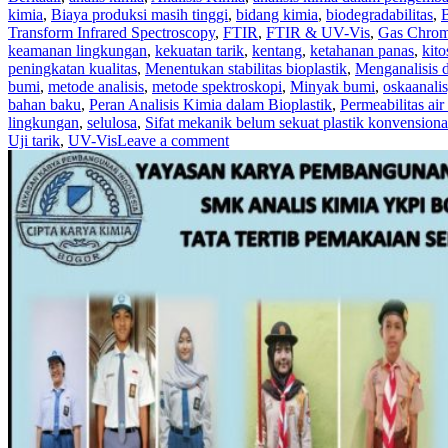
kimia
,
Biaya produksi masih tinggi
,
bidang kimia
,
biodegradabilitas
,
B
Transform Infrared Spectroscopy
,
FTIR
,
FTIR & UV-Vis
,
Gas Chrom
keamanan lingkungan
,
kekuatan tarik
,
kentang
,
ketahanan panas
,
kito
peningkatan kualitas
,
Menentukan stabilitas bioplastik
,
Menganalisis 
bumi
,
metode analisis
,
metode spektroskopi
,
Minyak bumi
,
oskaanali
bahan baku
,
Peran Analisis Kimia dalam Bioplastik
,
Permeabilitas air
lingkungan
,
selulosa
,
Sifat mekanik belum sekuat plastik konvensiona
Uji tarik
,
UV-Vis
Leave a comment