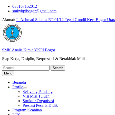
Skip
085107152012
to
smkykpibogor@gmail.com
content
Alamat:
Jl. Achmad Sobana RT 01/12 Tegal Gundil Kec. Bogor Utar
SMK Analis Kimia YKPI Bogor
Siap Kerja, Disiplin, Berprestasi & Berakhlak Mulia
Search
for:
Menu
Beranda
Profile
Selayang Pandang
Visi Misi Tujuan
Struktur Organisasi
Prestasi Peserta Didik
Program Keahlian
PTK