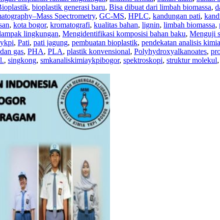
ioplastik
,
bioplastik generasi baru
,
Bisa dibuat dari limbah biomassa
,
d
atography–Mass Spectrometry
,
GC-MS
,
HPLC
,
kandungan pati
,
kand
san
,
kota bogor
,
kromatografi
,
kualitas bahan
,
lignin
,
limbah biomassa
,
dampak lingkungan
,
Mengidentifikasi komposisi bahan baku
,
Menguji si
sykpi
,
Pati
,
pati jagung
,
pembuatan bioplastik
,
pendekatan analisis kimi
 dan gas
,
PHA
,
PLA
,
plastik konvensional
,
Polyhydroxyalkanoates
,
pr
l.
,
singkong
,
smkanaliskimiaykpibogor
,
spektroskopi
,
struktur molekul