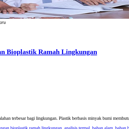
baru
an Bioplastik Ramah Lingkungan
alahan terbesar bagi lingkungan. Plastik berbasis minyak bumi membu
ngan bioplastik ramah lingkungan
,
analisis termal
,
bahan alam
,
bahan 