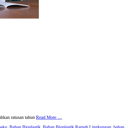
tuhkan ratusan tahun
Read More …
baku
,
Bahan Bioplastik
,
Bahan Bioplastik Ramah Lingkungan
,
bahan