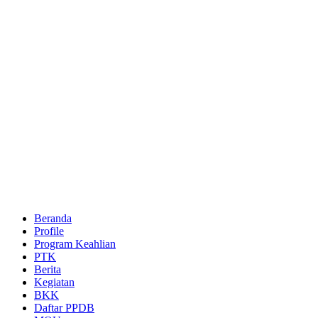
Beranda
Profile
Program Keahlian
PTK
Berita
Kegiatan
BKK
Daftar PPDB