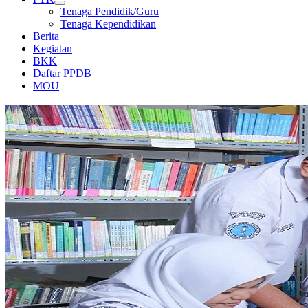
Tenaga Pendidik/Guru
Tenaga Kependidikan
Berita
Kegiatan
BKK
Daftar PPDB
MOU
PERPUSTAKAAN