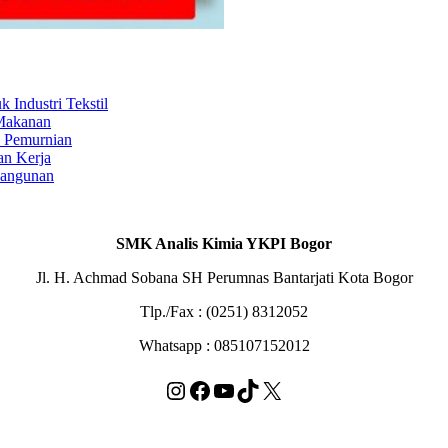
Industri Tekstil
 Makanan
s Pemurnian
an Kerja
Bangunan
SMK Analis Kimia YKPI Bogor
Jl. H. Achmad Sobana SH Perumnas Bantarjati Kota Bogor
Tlp./Fax : (0251) 8312052
Whatsapp : 085107152012
Instagram
Facebook
YouTube
TikTok
X