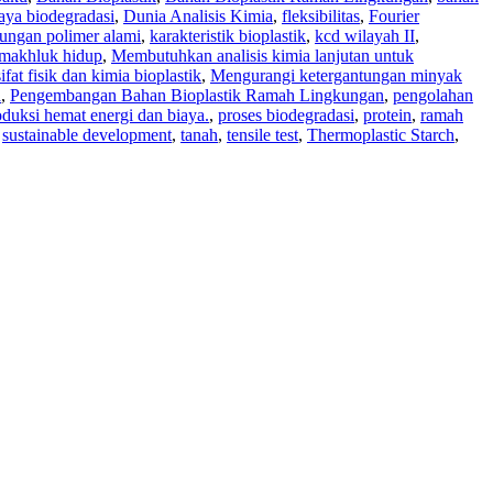
aya biodegradasi
,
Dunia Analisis Kimia
,
fleksibilitas
,
Fourier
ungan polimer alami
,
karakteristik bioplastik
,
kcd wilayah II
,
makhluk hidup
,
Membutuhkan analisis kimia lanjutan untuk
fat fisik dan kimia bioplastik
,
Mengurangi ketergantungan minyak
a
,
Pengembangan Bahan Bioplastik Ramah Lingkungan
,
pengolahan
oduksi hemat energi dan biaya.
,
proses biodegradasi
,
protein
,
ramah
,
sustainable development
,
tanah
,
tensile test
,
Thermoplastic Starch
,