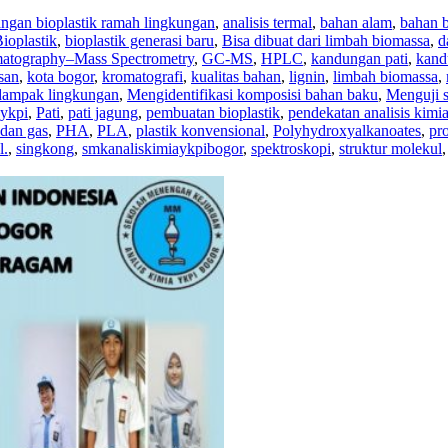
ngan bioplastik ramah lingkungan
,
analisis termal
,
bahan alam
,
bahan 
ioplastik
,
bioplastik generasi baru
,
Bisa dibuat dari limbah biomassa
,
d
atography–Mass Spectrometry
,
GC-MS
,
HPLC
,
kandungan pati
,
kand
san
,
kota bogor
,
kromatografi
,
kualitas bahan
,
lignin
,
limbah biomassa
,
dampak lingkungan
,
Mengidentifikasi komposisi bahan baku
,
Menguji si
sykpi
,
Pati
,
pati jagung
,
pembuatan bioplastik
,
pendekatan analisis kimi
 dan gas
,
PHA
,
PLA
,
plastik konvensional
,
Polyhydroxyalkanoates
,
pr
l.
,
singkong
,
smkanaliskimiaykpibogor
,
spektroskopi
,
struktur molekul