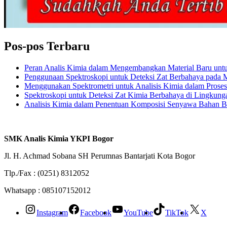
Pos-pos Terbaru
Peran Analis Kimia dalam Mengembangkan Material Baru untuk 
Penggunaan Spektroskopi untuk Deteksi Zat Berbahaya pada
Menggunakan Spektrometri untuk Analisis Kimia dalam Prose
Spektroskopi untuk Deteksi Zat Kimia Berbahaya di Lingkung
Analisis Kimia dalam Penentuan Komposisi Senyawa Bahan 
SMK Analis Kimia YKPI Bogor
Jl. H. Achmad Sobana SH Perumnas Bantarjati Kota Bogor
Tlp./Fax : (0251) 8312052
Whatsapp : 085107152012
Instagram
Facebook
YouTube
TikTok
X