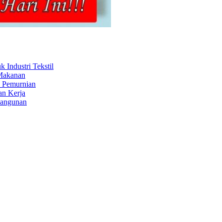
Industri Tekstil
 Makanan
s Pemurnian
an Kerja
Bangunan