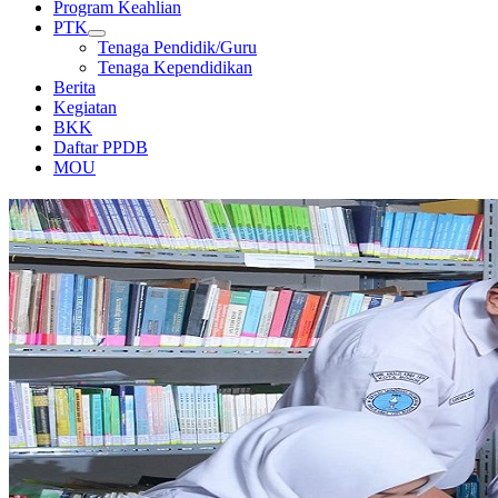
Program Keahlian
PTK
Tenaga Pendidik/Guru
Tenaga Kependidikan
Berita
Kegiatan
BKK
Daftar PPDB
MOU
PERPUSTAKAAN