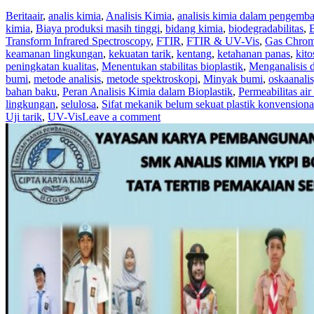
Berita
air
,
analis kimia
,
Analisis Kimia
,
analisis kimia dalam pengemba
kimia
,
Biaya produksi masih tinggi
,
bidang kimia
,
biodegradabilitas
,
B
Transform Infrared Spectroscopy
,
FTIR
,
FTIR & UV-Vis
,
Gas Chrom
keamanan lingkungan
,
kekuatan tarik
,
kentang
,
ketahanan panas
,
kito
peningkatan kualitas
,
Menentukan stabilitas bioplastik
,
Menganalisis 
bumi
,
metode analisis
,
metode spektroskopi
,
Minyak bumi
,
oskaanali
bahan baku
,
Peran Analisis Kimia dalam Bioplastik
,
Permeabilitas air
lingkungan
,
selulosa
,
Sifat mekanik belum sekuat plastik konvensiona
Uji tarik
,
UV-Vis
Leave a comment