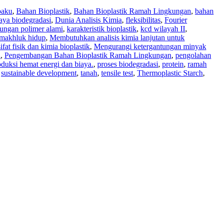
baku
,
Bahan Bioplastik
,
Bahan Bioplastik Ramah Lingkungan
,
bahan
aya biodegradasi
,
Dunia Analisis Kimia
,
fleksibilitas
,
Fourier
ungan polimer alami
,
karakteristik bioplastik
,
kcd wilayah II
,
makhluk hidup
,
Membutuhkan analisis kimia lanjutan untuk
fat fisik dan kimia bioplastik
,
Mengurangi ketergantungan minyak
a
,
Pengembangan Bahan Bioplastik Ramah Lingkungan
,
pengolahan
oduksi hemat energi dan biaya.
,
proses biodegradasi
,
protein
,
ramah
,
sustainable development
,
tanah
,
tensile test
,
Thermoplastic Starch
,